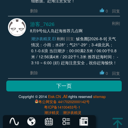
细数据。赶海注意安全！
删除
0
回复
游客_7626
刚刚
8月9号仙人岛赶海推荐几点啊
潮汐表精灵.EI
刚刚
回复:
鲅鱼圈[2026-8-9] 天气
情况：小雨；水28°；气21°-29°；3-4级北风；
0.1-0.6浪 当日潮汐：00:00满2.5米 / 06:00干0.8
米 / 12:56满4米 / 20:22干1.3米 推荐赶海时间： -
3:10 ~ 6:00 (好) 赶海注意安全，祝你赶海愉快！
删除
0
回复
All
Copyright © 2014
Eisk.CN
.
rights reserved
sitemap
粤公网安备 44170202000142号
粤ICP备14100453号-1
潮汐精灵
潮汐表精灵