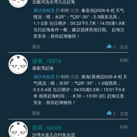
北戴河浅水湾几点赶海
潮汐表精灵.EI
刚刚
回复:
秦皇岛[2026-8-8] 天气
情况：晴；水25°；气20°-30°；2-3级东北风；
1.1-2浪 当日潮汐：00:22干0.7米 / 14:55满1.9米
当日赶海条件一般，建议选择其他日期。 赶海注
意安全，祝你赶海愉快！
删除
0
回复
游客_72876
刚刚
唐家湾赶海
潮汐表精灵.EI
刚刚
回复:
珠海(香洲)[2026-8-8] 天
气情况：晴；水30°；气28°-35°；1-2级西风；
0.3-0.4浪 当日潮汐：04:53满2.3米 / 13:01干0.6
米 推荐赶海时间： - 8:30 ~ 13:00 (好) 赶海注意
安全，祝你赶海愉快！
删除
0
回复
游客_42035
刚刚
沙湾水道几点钓鱼合适