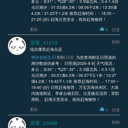
多云；水31°；气28°-30°；3-5级北风；0.4-1.4浪
当日潮汐：01:53满4.2米 / 08:06干2米 / 13:30满
4.2米 / 21:23干1.2米 推荐赶海时间： - 18:30 ~
21:20 (好) 赶海注意安全，祝你赶海愉快！
删除
0
回复
游客_41213
刚刚
现在哪里赶海合适
潮汐表精灵.EI
刚刚
回复:
为您查询附近日照港的
潮汐数据供参考： 日照港[2026-8-8] 天气情况：
多云；水30°；气25°-32°；2-3级北风；0.3-1浪
当日潮汐：00:51满4.3米 / 06:57干2.1米 / 12:37
满4.2米 / 19:42干1.1米 推荐赶海时间： - 17:00 ~
19:40 (好) 日照赶海推荐：万宝滨海休闲区、大泉
沟渔港附近、李家台礁石区。注意礁石湿滑，穿防
滑鞋。 赶海注意安全，祝你赶海愉快！
删除
0
回复
游客_23066
刚刚