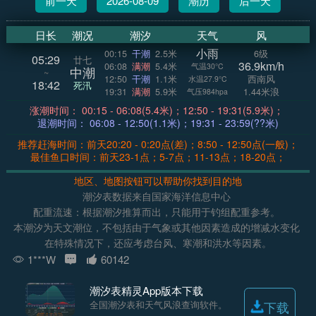
前一天
2026-08-09
潮历
后一天
日长
潮况
潮汐
天气
风
小雨
00:15
干潮
2.5米
6级
05:29
廿七
36.9km/h
06:08
满潮
5.4米
气温30°C
中潮
~
12:50
干潮
1.1米
西南风
水温27.9°C
18:42
死汛
19:31
满潮
5.9米
1.44米浪
气压984hpa
涨潮时间： 00:15 - 06:08(5.4米)；12:50 - 19:31(5.9米)；
退潮时间： 06:08 - 12:50(1.1米)；19:31 - 23:59(??米)
推荐赶海时间：前天20:20 - 0:20点(差)；8:50 - 12:50点(一般)；
最佳鱼口时间：前天23-1点；5-7点；11-13点；18-20点；
地区、地图按钮可以帮助你找到目的地
潮汐表数据来自国家海洋信息中心
配重流速：根据潮汐推算而出，只能用于钓组配重参考。
本潮汐为天文潮位，不包括由于气象或其他因素造成的增减水变化
在特殊情况下，还应考虑台风、寒潮和洪水等因素。
1***W
60142
潮汐表精灵App版本下载
全国潮汐表和天气风浪查询软件。
下载