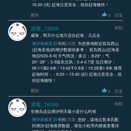
16:20 (优) 赶海注意安全，祝你赶海愉快！
删除
0
回复
游客_72835
刚刚
威海，明天什么地方适合赶海，几点去
潮汐表精灵.EI
刚刚
回复:
为您查询附近双岛西山
(赶海圣地)的潮汐数据供参考： 双岛西山(赶海圣
地)[2026-8-9] 天气情况：多云；水29°；气
26°-28°；3-5级东北风；0.4-0.7浪 当日潮汐：
06:11满2.4米 / 13:42干0.8米 / 19:28满1.8米 推荐
赶海时间： - 9:20 ~ 13:40 (好) 赶海注意安全，祝
你赶海愉快！
删除
0
回复
游客_76390
刚刚
生物岛这边潮汐明天最小是什么时候
潮汐表精灵.EI
刚刚
回复:
您好，该地点暂未匹配
到潮汐/赶海推荐数据，请在小程序内搜索查看详