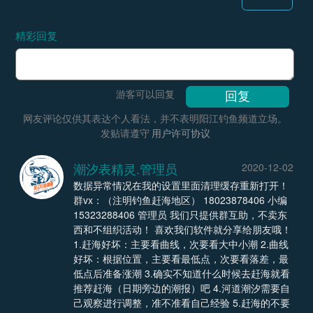
精彩回复
游客可以回复
网友评论仅供其表达个人看法，并不表明阳江钓鱼频道立场。
发贴请遵守
用户许可协议
潮汐表精灵.管理员
2020-12-02
数据异常情况在我的设置里面清理缓存重新打开！
群vx：（注明钓鱼赶海地区） 18023878406 小编
15323288406 管理员 我们只提供群互助，不卖东
西和不组织活动！ 喜欢我们软件就分享给朋友哦！
1.赶海好坏：主要看曲线，次要看大中小潮 2.曲线
好坏：根据位置，主要看最低点，次要看落差，最
低点后准备涨潮 3.确实不知道什么时候去赶海就看
推荐赶海（日期旁边的潮报）吧 4.河道潮汐需要自
己观察进行调整，准不准看自己经验 5.赶海的不要