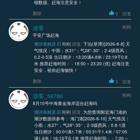
细数据。赶海注意安全！
删除
0
回复
游客
刚刚
平安广场赶海
潮汐表精灵.EI
刚刚
回复:
下泊(草潭)[2026-8-8] 天
气情况：中雨；水31°；气28°-30°；2-4级西风；
0.2-0.5浪 当日潮汐：13:20满4.8米 / 23:19干0.8
米 推荐赶海时间： - 18:50 ~ 23:20 (优) 赶海注意
安全，祝你赶海愉快！
删除
0
回复
游客_58786
刚刚
8月10号中海黄金海岸适合赶海吗
潮汐表精灵.EI
刚刚
回复:
为您查询附近海门港的
潮汐数据供参考： 海门港[2026-8-10] 天气情况：
小雨；水27°；气28°-35°；2-3级西风；0.8-1浪
当日潮汐：00:01满1.7米 / 03:31干1.4米 / 07:05
满1.6米 / 16:15干0.1米 推荐赶海时间： - 7:20 ~