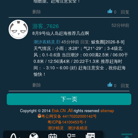
细数据。赶海注意安全！
删除
0
回复
游客_7626
52分钟前
8月9号仙人岛赶海推荐几点啊
潮汐表精灵.EI
45分钟前
回复:
鲅鱼圈[2026-8-9]
天气情况：小雨；水28°；气21°-29°；3-4级北
风；0.1-0.6浪 当日潮汐：00:00满2.5米 / 06:00干
0.8米 / 12:56满4米 / 20:22干1.3米 推荐赶海时
间： - 3:10 ~ 6:00 (好) 赶海注意安全，祝你赶海
愉快！
删除
0
回复
All
Copyright © 2014
Eisk.CN
.
rights reserved
sitemap
粤公网安备 44170202000142号
粤ICP备14100453号-1
潮汐精灵
潮汐表精灵