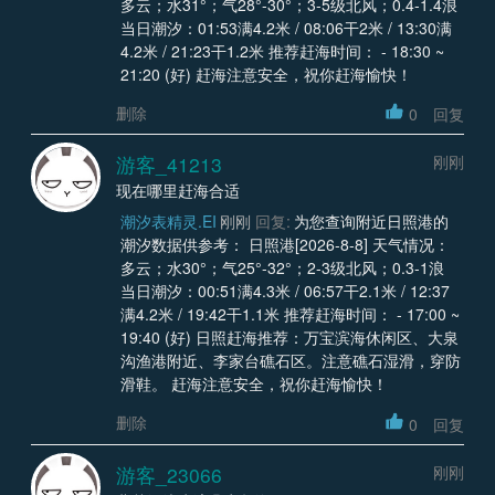
多云；水31°；气28°-30°；3-5级北风；0.4-1.4浪
当日潮汐：01:53满4.2米 / 08:06干2米 / 13:30满
4.2米 / 21:23干1.2米 推荐赶海时间： - 18:30 ~
21:20 (好) 赶海注意安全，祝你赶海愉快！
删除
0
回复
游客_41213
刚刚
现在哪里赶海合适
潮汐表精灵.EI
刚刚
回复:
为您查询附近日照港的
潮汐数据供参考： 日照港[2026-8-8] 天气情况：
多云；水30°；气25°-32°；2-3级北风；0.3-1浪
当日潮汐：00:51满4.3米 / 06:57干2.1米 / 12:37
满4.2米 / 19:42干1.1米 推荐赶海时间： - 17:00 ~
19:40 (好) 日照赶海推荐：万宝滨海休闲区、大泉
沟渔港附近、李家台礁石区。注意礁石湿滑，穿防
滑鞋。 赶海注意安全，祝你赶海愉快！
删除
0
回复
游客_23066
刚刚