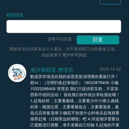
精彩回复
游客可以回复
网友评论仅供其表达个人看法，并不表明阳江钓鱼频道立场。
发贴请遵守
用户许可协议
潮汐表精灵.管理员
2020-12-02
数据异常情况在我的设置里面清理缓存重新打开！
群vx：（注明钓鱼赶海地区） 18023878406 小编
15323288406 管理员 我们只提供群互助，不卖东
西和不组织活动！ 喜欢我们软件就分享给朋友哦！
1.赶海好坏：主要看曲线，次要看大中小潮 2.曲线
好坏：根据位置，主要看最低点，次要看落差，最
低点后准备涨潮 3.确实不知道什么时候去赶海就看
推荐赶海（日期旁边的潮报）吧 4.河道潮汐需要自
己观察进行调整，准不准看自己经验 5.赶海的不要