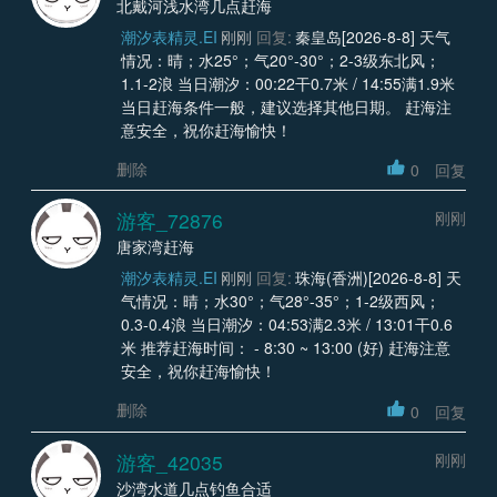
北戴河浅水湾几点赶海
潮汐表精灵.EI
刚刚
回复:
秦皇岛[2026-8-8] 天气
情况：晴；水25°；气20°-30°；2-3级东北风；
1.1-2浪 当日潮汐：00:22干0.7米 / 14:55满1.9米
当日赶海条件一般，建议选择其他日期。 赶海注
意安全，祝你赶海愉快！
删除
0
回复
游客_72876
刚刚
唐家湾赶海
潮汐表精灵.EI
刚刚
回复:
珠海(香洲)[2026-8-8] 天
气情况：晴；水30°；气28°-35°；1-2级西风；
0.3-0.4浪 当日潮汐：04:53满2.3米 / 13:01干0.6
米 推荐赶海时间： - 8:30 ~ 13:00 (好) 赶海注意
安全，祝你赶海愉快！
删除
0
回复
游客_42035
刚刚
沙湾水道几点钓鱼合适