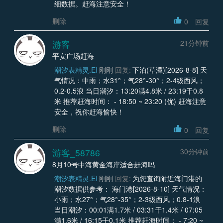
细数据。赶海注意安全！
删除
0
回复
游客
21分钟前
平安广场赶海
潮汐表精灵.EI
刚刚
回复:
下泊(草潭)[2026-8-8] 天
气情况：中雨；水31°；气28°-30°；2-4级西风；
0.2-0.5浪 当日潮汐：13:20满4.8米 / 23:19干0.8
米 推荐赶海时间： - 18:50 ~ 23:20 (优) 赶海注意
安全，祝你赶海愉快！
删除
0
回复
游客_58786
30分钟前
8月10号中海黄金海岸适合赶海吗
潮汐表精灵.EI
刚刚
回复:
为您查询附近海门港的
潮汐数据供参考： 海门港[2026-8-10] 天气情况：
小雨；水27°；气28°-35°；2-3级西风；0.8-1浪
当日潮汐：00:01满1.7米 / 03:31干1.4米 / 07:05
满1.6米 / 16:15干0.1米 推荐赶海时间： - 7:20 ~