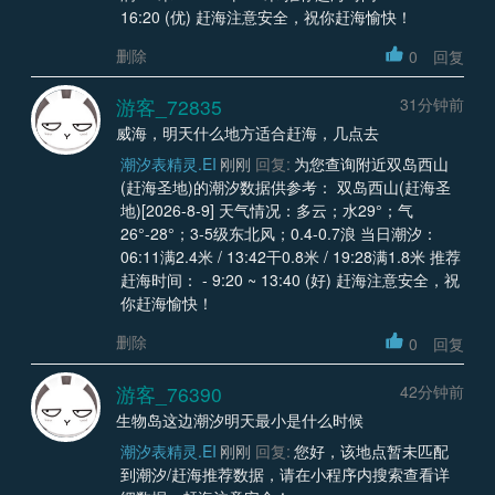
16:20 (优) 赶海注意安全，祝你赶海愉快！
删除
0
回复
游客_72835
31分钟前
威海，明天什么地方适合赶海，几点去
潮汐表精灵.EI
刚刚
回复:
为您查询附近双岛西山
(赶海圣地)的潮汐数据供参考： 双岛西山(赶海圣
地)[2026-8-9] 天气情况：多云；水29°；气
26°-28°；3-5级东北风；0.4-0.7浪 当日潮汐：
06:11满2.4米 / 13:42干0.8米 / 19:28满1.8米 推荐
赶海时间： - 9:20 ~ 13:40 (好) 赶海注意安全，祝
你赶海愉快！
删除
0
回复
游客_76390
42分钟前
生物岛这边潮汐明天最小是什么时候
潮汐表精灵.EI
刚刚
回复:
您好，该地点暂未匹配
到潮汐/赶海推荐数据，请在小程序内搜索查看详