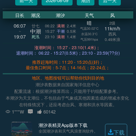
前一天
2026-08-09
潮历
后一天
日长
潮况
潮汐
天气
风
晴
2级
06:07
廿七
06:22
满潮
2.4米
11km/h
气温30.02°C
中潮
~
15:27
干潮
0.5米
西风
水温30.3°C
19:07
死汛
23:10
满潮
1.4米
0.49米浪
气压991hpa
涨潮时间： 15:27 - 23:10(1.4米)；
退潮时间： 06:22 - 15:27(0.5米)；23:10 - 23:59(??分)
推荐赶海时间：11:20 - 15:20点(好)；
最佳鱼口时间：5-7点；14-16点；22-24点；
地区、地图按钮可以帮助你找到目的地
潮汐表数据来自国家海洋信息中心
配重流速：根据潮汐推算而出，只能用于钓组配重参考。
本潮汐为天文潮位，不包括由于气象或其他因素造成的增减水变化
在特殊情况下，还应考虑台风、寒潮和洪水等因素。
1***W
60142
潮汐表精灵App版本下载
全国潮汐表和天气风浪查询软件。
下载