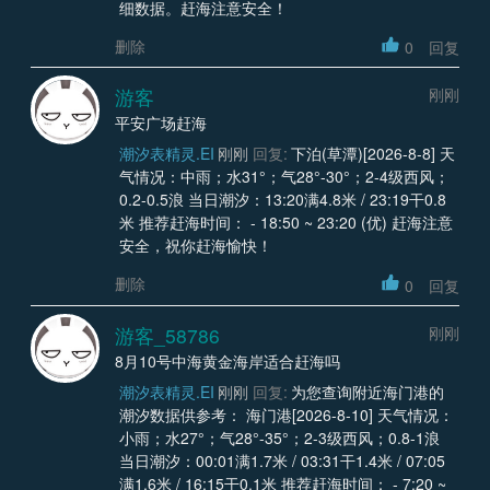
细数据。赶海注意安全！
删除
0
回复
游客
刚刚
平安广场赶海
潮汐表精灵.EI
刚刚
回复:
下泊(草潭)[2026-8-8] 天
气情况：中雨；水31°；气28°-30°；2-4级西风；
0.2-0.5浪 当日潮汐：13:20满4.8米 / 23:19干0.8
米 推荐赶海时间： - 18:50 ~ 23:20 (优) 赶海注意
安全，祝你赶海愉快！
删除
0
回复
游客_58786
刚刚
8月10号中海黄金海岸适合赶海吗
潮汐表精灵.EI
刚刚
回复:
为您查询附近海门港的
潮汐数据供参考： 海门港[2026-8-10] 天气情况：
小雨；水27°；气28°-35°；2-3级西风；0.8-1浪
当日潮汐：00:01满1.7米 / 03:31干1.4米 / 07:05
满1.6米 / 16:15干0.1米 推荐赶海时间： - 7:20 ~