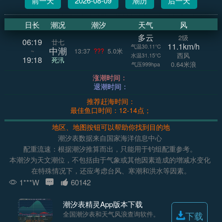
前一天
2026-08-09
潮历
后一天
日长
潮况
潮汐
天气
风
多云
2级
06:19
廿七
11.1km/h
气温30.11°C
中潮
~
13:37
???
5.0米
西风
水温31.15°C
19:18
死汛
0.64米浪
气压999hpa
涨潮时间：
退潮时间：
推荐赶海时间：
最佳鱼口时间：12-14点；
地区、地图按钮可以帮助你找到目的地
潮汐表数据来自国家海洋信息中心
配重流速：根据潮汐推算而出，只能用于钓组配重参考。
本潮汐为天文潮位，不包括由于气象或其他因素造成的增减水变化
在特殊情况下，还应考虑台风、寒潮和洪水等因素。
1***W
60142
潮汐表精灵App版本下载
全国潮汐表和天气风浪查询软件。
下载