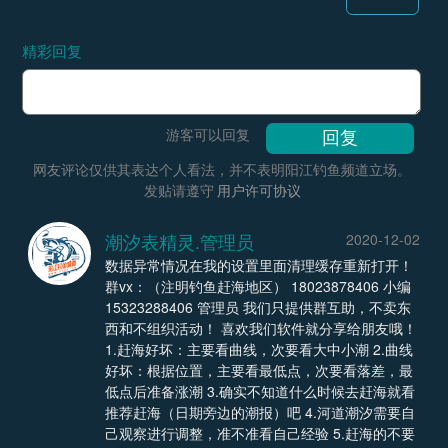
精彩回复
游客可以回复
网友评论仅供其表达个人看法，并不表明阳江钓鱼频道立场。
发贴请遵守
用户许可协议
潮汐表精灵.管理员
2020-12-02
数据异常情况在我的设置里面清理缓存重新打开！
群vx：（注明钓鱼赶海地区） 18023878406 小编
15323288406 管理员 我们只提供群互助，不卖东
西和不组织活动！ 喜欢我们软件就分享给朋友哦！
1.赶海好坏：主要看曲线，次要看大中小潮 2.曲线
好坏：根据位置，主要看最低点，次要看落差，最
低点后准备涨潮 3.确实不知道什么时候去赶海就看
推荐赶海（日期旁边的潮报）吧 4.河道潮汐需要自
己观察进行调整，准不准看自己经验 5.赶海的不要