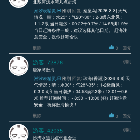
北戴河浅水湾几点赶海
潮汐表精灵.EI
刚刚
回复:
秦皇岛[2026-8-8] 天气
情况：晴；水25°；气20°-30°；2-3级东北风；
1.1-2浪 当日潮汐：00:22干0.7米 / 14:55满1.9米
当日赶海条件一般，建议选择其他日期。 赶海注
意安全，祝你赶海愉快！
删除
0
回复
游客_72876
刚刚
唐家湾赶海
潮汐表精灵.EI
刚刚
回复:
珠海(香洲)[2026-8-8] 天
气情况：晴；水30°；气28°-35°；1-2级西风；
0.3-0.4浪 当日潮汐：04:53满2.3米 / 13:01干0.6
米 推荐赶海时间： - 8:30 ~ 13:00 (好) 赶海注意
安全，祝你赶海愉快！
删除
0
回复
游客_42035
刚刚
沙湾水道几点钓鱼合适