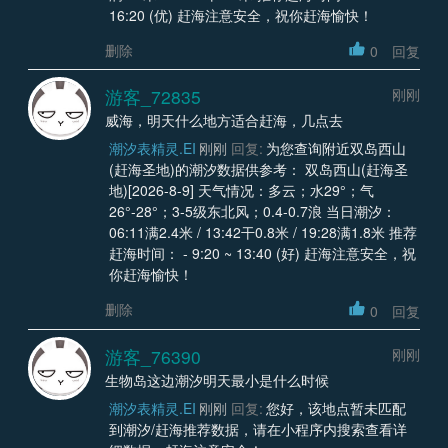
16:20 (优) 赶海注意安全，祝你赶海愉快！
删除
0
回复
游客_72835
刚刚
威海，明天什么地方适合赶海，几点去
潮汐表精灵.EI
刚刚
回复:
为您查询附近双岛西山
(赶海圣地)的潮汐数据供参考： 双岛西山(赶海圣
地)[2026-8-9] 天气情况：多云；水29°；气
26°-28°；3-5级东北风；0.4-0.7浪 当日潮汐：
06:11满2.4米 / 13:42干0.8米 / 19:28满1.8米 推荐
赶海时间： - 9:20 ~ 13:40 (好) 赶海注意安全，祝
你赶海愉快！
删除
0
回复
游客_76390
刚刚
生物岛这边潮汐明天最小是什么时候
潮汐表精灵.EI
刚刚
回复:
您好，该地点暂未匹配
到潮汐/赶海推荐数据，请在小程序内搜索查看详