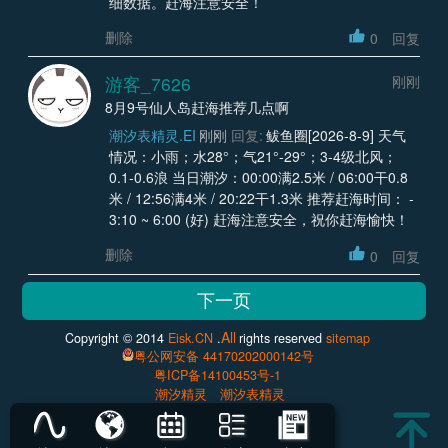
细数据。赶海注意安全！
删除
0
回复
游客_7626
刚刚
8月9号仙人岛赶海推荐几点啊
潮汐表精灵.EI
刚刚
回复:
鲅鱼圈[2026-8-9] 天气
情况：小雨；水28°；气21°-29°；3-4级北风；
0.1-0.6浪 当日潮汐：00:00满2.5米 / 06:00干0.8
米 / 12:56满4米 / 20:22干1.3米 推荐赶海时间： -
3:10 ~ 6:00 (好) 赶海注意安全，祝你赶海愉快！
删除
0
回复
All
Copyright © 2014
Eisk.CN
.
rights reserved
sitemap
粤公网安备 44170202000142号
粤ICP备14100453号-1
潮汐精灵
潮汐表精灵