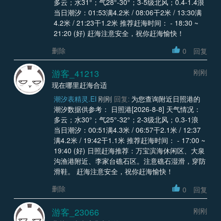
多云；水31°；气28°-30°；3-5级北风；0.4-1.4浪
当日潮汐：01:53满4.2米 / 08:06干2米 / 13:30满
4.2米 / 21:23干1.2米 推荐赶海时间： - 18:30 ~
21:20 (好) 赶海注意安全，祝你赶海愉快！
删除
0
回复
游客_41213
刚刚
现在哪里赶海合适
潮汐表精灵.EI
刚刚
回复:
为您查询附近日照港的
潮汐数据供参考： 日照港[2026-8-8] 天气情况：
多云；水30°；气25°-32°；2-3级北风；0.3-1浪
当日潮汐：00:51满4.3米 / 06:57干2.1米 / 12:37
满4.2米 / 19:42干1.1米 推荐赶海时间： - 17:00 ~
19:40 (好) 日照赶海推荐：万宝滨海休闲区、大泉
沟渔港附近、李家台礁石区。注意礁石湿滑，穿防
滑鞋。 赶海注意安全，祝你赶海愉快！
删除
0
回复
游客_23066
刚刚