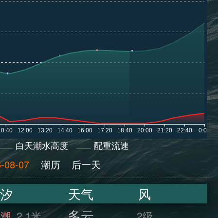
白天潮水高度
配重流速
-08-07
潮历
后一天
汐
天气
风
多云
满潮
2.1米
2级