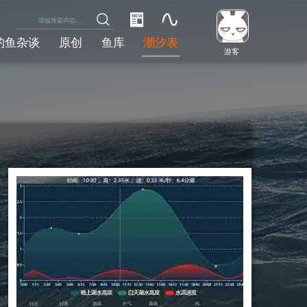
钓鱼杂谈
原创
鱼库
潮汐表
游客