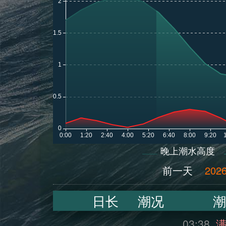
晚上潮水高度
前一天
2026
日长
潮况
潮
03:38