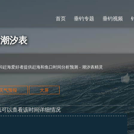
首页
垂钓专题
垂钓视频
7]潮汐表
赶海爱好者提供赶海和鱼口时间分析预测 - 潮汐表精灵
天天气预报
大屏
线可以查看该时间详细情况