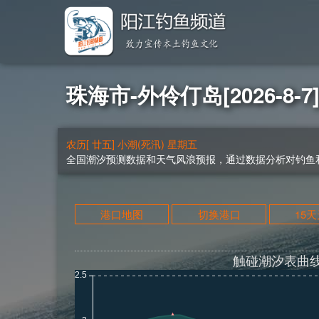
珠海市-外伶仃岛[2026-8-
农历[ 廿五] 小潮(死汛) 星期五
全国潮汐预测数据和天气风浪预报，通过数据分析对钓鱼和
港口地图
切换港口
15
触碰潮汐表曲