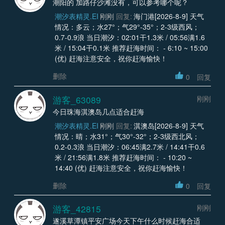
潮阳的 加路仔沙滩没有，可以参考哪个呢？
潮汐表精灵.EI
刚刚
回复:
海门港[2026-8-9] 天气
情况：多云；水27°；气29°-35°；2-3级西风；
0.7-0.9浪 当日潮汐：02:01干1.3米 / 05:56满1.6
米 / 15:04干0.1米 推荐赶海时间： - 6:10 ~ 15:00
(优) 赶海注意安全，祝你赶海愉快！
删除
0
回复
游客_63089
刚刚
今日珠海淇澳岛几点适合赶海
潮汐表精灵.EI
刚刚
回复:
淇澳岛[2026-8-9] 天气
情况：晴；水31°；气30°-32°；2-3级西北风；
0.2-0.3浪 当日潮汐：06:45满2.7米 / 14:41干0.6
米 / 21:56满1.8米 推荐赶海时间： - 10:20 ~
14:40 (优) 赶海注意安全，祝你赶海愉快！
删除
0
回复
游客_42815
刚刚
遂溪草潭镇平安广场今天下午什么时候赶海合适