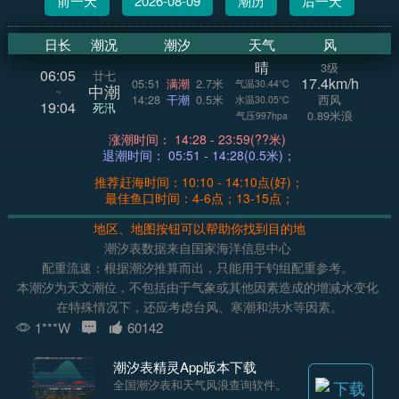
前一天
2026-08-09
潮历
后一天
日长
潮况
潮汐
天气
风
晴
3级
06:05
廿七
17.4km/h
05:51
满潮
2.7米
气温30.44°C
中潮
~
14:28
干潮
0.5米
西风
水温30.05°C
19:04
死汛
0.89米浪
气压997hpa
涨潮时间： 14:28 - 23:59(??米)
退潮时间： 05:51 - 14:28(0.5米)；
推荐赶海时间：10:10 - 14:10点(好)；
最佳鱼口时间：4-6点；13-15点；
地区、地图按钮可以帮助你找到目的地
潮汐表数据来自国家海洋信息中心
配重流速：根据潮汐推算而出，只能用于钓组配重参考。
本潮汐为天文潮位，不包括由于气象或其他因素造成的增减水变化
在特殊情况下，还应考虑台风、寒潮和洪水等因素。
1***W
60142
潮汐表精灵App版本下载
全国潮汐表和天气风浪查询软件。
下载