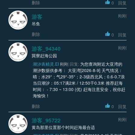
删除
0
回复
游客
刚刚
吊鱼
删除
0
回复
游客_94340
刚刚
巽寮赶海公园
潮汐表精灵.EI
刚刚
回复:
为您查询附近大亚湾的
潮汐数据供参考： 大亚湾[2026-8-9] 天气情况：
晴；水29°；气29°-35°；2-3级西北风；0.6-0.7浪
当日潮汐：05:17满2米 / 12:50干0.3米 推荐赶海
时间： - 7:30 ~ 13:00 (优) 赶海注意安全，祝你赶
海愉快！
删除
0
回复
游客_95722
刚刚
黄岛那里位置那个时间赶海最合适