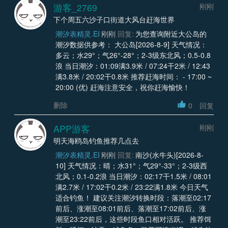
游客_2769
刚刚
下个周五六沙子口街道大风台赶海世界
潮汐表精灵.EI
刚刚
回复:
为您查询附近大公岛的
潮汐数据供参考： 大公岛[2026-8-9] 天气情况：
多云；水29°；气26°-28°；2-3级东北风；0.5-0.8
浪 当日潮汐：01:09满3.9米 / 07:24干2米 / 12:43
满3.8米 / 20:02干0.8米 推荐赶海时间： - 17:00 ~
20:00 (优) 赶海注意安全，祝你赶海愉快！
删除
0
回复
APP游客
刚刚
明天海鸥岛钓鱼推荐几点去
潮汐表精灵.EI
刚刚
回复:
南沙(水牛头)[2026-8-
10] 天气情况：晴；水31°；气29°-33°；2-3级西
北风；0.1-0.2浪 当日潮汐：02:17干1.5米 / 08:01
满2.7米 / 17:02干0.2米 / 23:22满1.8米 今日天气
适合钓鱼！ 建议关注潮汐转换时段：落潮至02:17
前后、涨潮至08:01前后、落潮至17:02前后、涨
潮至23:22前后，这些时段鱼口相对活跃。 推荐饵