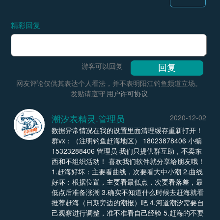
精彩回复
游客可以回复
网友评论仅供其表达个人看法，并不表明阳江钓鱼频道立场。
发贴请遵守
用户许可协议
潮汐表精灵.管理员
2020-12-02
数据异常情况在我的设置里面清理缓存重新打开！
群vx：（注明钓鱼赶海地区） 18023878406 小编
15323288406 管理员 我们只提供群互助，不卖东
西和不组织活动！ 喜欢我们软件就分享给朋友哦！
1.赶海好坏：主要看曲线，次要看大中小潮 2.曲线
好坏：根据位置，主要看最低点，次要看落差，最
低点后准备涨潮 3.确实不知道什么时候去赶海就看
推荐赶海（日期旁边的潮报）吧 4.河道潮汐需要自
己观察进行调整，准不准看自己经验 5.赶海的不要