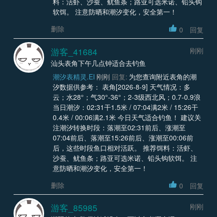
料：活虾、沙蚕、鱿鱼条；路亚可选米诺、铅头钩
软饵。 注意防晒和潮汐变化，安全第一！
删除
0
回复
游客_41684
刚刚
汕头表角下午几点钟适合去钓鱼
潮汐表精灵.EI
刚刚
回复:
为您查询附近表角的潮
汐数据供参考： 表角[2026-8-9] 天气情况：多
云；水28°；气30°-36°；2-3级西北风；0.7-0.9浪
当日潮汐：02:31干1.5米 / 07:04满2米 / 15:26干
0.4米 / 00:06满2.1米 今日天气适合钓鱼！ 建议关
注潮汐转换时段：落潮至02:31前后、涨潮至
07:04前后、落潮至15:26前后、涨潮至00:06前
后，这些时段鱼口相对活跃。 推荐饵料：活虾、
沙蚕、鱿鱼条；路亚可选米诺、铅头钩软饵。 注
意防晒和潮汐变化，安全第一！
删除
0
回复
游客_85985
刚刚