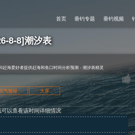
首页
垂钓专题
垂钓视频
6-8-8]潮汐表
赶海爱好者提供赶海和鱼口时间分析预测 - 潮汐表精灵
天天气预报
大屏
线可以查看该时间详细情况