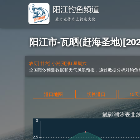
阳江市-瓦晒(赶海圣地)[202
农历[ 廿六] 小潮(死汛) 星期六
全国潮汐预测数据和天气风浪预报，通过数据分析对钓鱼和
港口地图
切换港口
15
触碰潮汐表曲