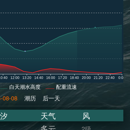
白天潮水高度
配重流速
-08-08
潮历
后一天
汐
天气
风
多云
2级