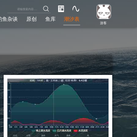
钓鱼杂谈
原创
鱼库
潮汐表
游客