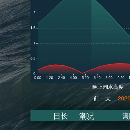
晚上潮水高度
前一天
2026
日长
潮况
潮