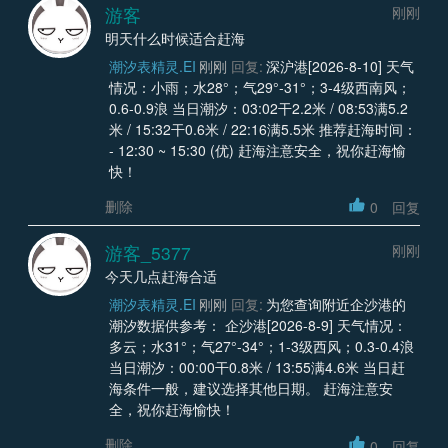
游客
刚刚
明天什么时候适合赶海
潮汐表精灵.EI
刚刚
回复:
深沪港[2026-8-10] 天气
情况：小雨；水28°；气29°-31°；3-4级西南风；
0.6-0.9浪 当日潮汐：03:02干2.2米 / 08:53满5.2
米 / 15:32干0.6米 / 22:16满5.5米 推荐赶海时间：
- 12:30 ~ 15:30 (优) 赶海注意安全，祝你赶海愉
快！
删除
0
回复
游客_5377
刚刚
今天几点赶海合适
潮汐表精灵.EI
刚刚
回复:
为您查询附近企沙港的
潮汐数据供参考： 企沙港[2026-8-9] 天气情况：
多云；水31°；气27°-34°；1-3级西风；0.3-0.4浪
当日潮汐：00:00干0.8米 / 13:55满4.6米 当日赶
海条件一般，建议选择其他日期。 赶海注意安
全，祝你赶海愉快！
删除
0
回复