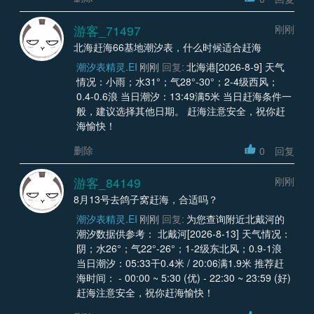
游客_71497
刚刚
北海赶海66基地潮汐表，什么时候适合赶海
潮汐表精灵.EI
刚刚
回复:
北海港[2026-8-9] 天气
情况：小雨；水31°；气28°-30°；2-4级西风；
0.4-0.6浪 当日潮汐：13:49满5米 当日赶海条件一
般，建议选择其他日期。 赶海注意安全，祝你赶
海愉快！
删除
0
回复
游客_84149
刚刚
8月13号去鸽子窝赶海，合适吗？
潮汐表精灵.EI
刚刚
回复:
为您查询附近北戴河的
潮汐数据供参考： 北戴河[2026-8-13] 天气情况：
阴；水26°；气22°-26°；1-2级东北风；0.9-1浪
当日潮汐：05:33干0.4米 / 20:06满1.9米 推荐赶
海时间： - 00:00 ~ 5:30 (优) - 22:30 ~ 23:59 (好)
赶海注意安全，祝你赶海愉快！