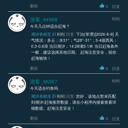
删除
0
回复
游客_94968
刚刚
今天几点钟适合赶海？
潮汐表精灵.EI
刚刚
回复:
下泊(草潭)[2026-8-9] 天
气情况：多云；水31°；气28°-31°；3-4级西风；
0.3-0.6浪 当日潮汐：14:28满5.1米 当日赶海条件
一般，建议选择其他日期。 赶海注意安全，祝你
赶海愉快！
删除
0
回复
游客_86367
刚刚
今天适合钓鱼吗
潮汐表精灵.EI
刚刚
回复:
您好，该地点暂未匹配
到潮汐/赶海推荐数据，请在小程序内搜索查看详
细数据。赶海注意安全！
删除
0
回复