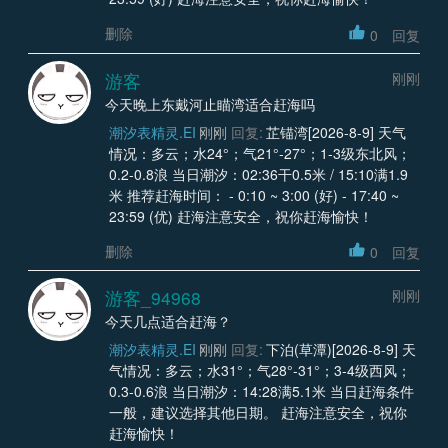
删除
0
回复
游客
刚刚
今天晚上东戴河止瞄湾适合赶海吗
潮汐表精灵.EI
刚刚
回复:
芷锚湾[2026-8-9] 天气
情况：多云；水24°；气21°-27°；1-3级东北风；
0.2-0.8浪 当日潮汐：02:36干0.5米 / 15:10满1.9
米 推荐赶海时间： - 0:10 ~ 3:00 (好) - 17:40 ~
23:59 (优) 赶海注意安全，祝你赶海愉快！
删除
0
回复
游客_94968
刚刚
今天几点适合赶海？
潮汐表精灵.EI
刚刚
回复:
下泊(草潭)[2026-8-9] 天
气情况：多云；水31°；气28°-31°；3-4级西风；
0.3-0.6浪 当日潮汐：14:28满5.1米 当日赶海条件
一般，建议选择其他日期。 赶海注意安全，祝你
赶海愉快！