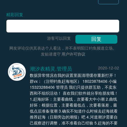
精彩回复
游客可以回复
网友评论仅供其表达个人看法，并不表明阳江钓鱼频道立场。
发贴请遵守
用户许可协议
潮汐表精灵.管理员
2020-12-02
数据异常情况在我的设置里面清理缓存重新打开！
群vx：（注明钓鱼赶海地区） 18023878406 小编
15323288406 管理员 我们只提供群互助，不卖东
西和不组织活动！ 喜欢我们软件就分享给朋友哦！
1.赶海好坏：主要看曲线，次要看大中小潮 2.曲线
好坏：根据位置，主要看最低点，次要看落差，最
低点后准备涨潮 3.确实不知道什么时候去赶海就看
推荐赶海（日期旁边的潮报）吧 4.河道潮汐需要自
己观察进行调整，准不准看自己经验 5.赶海的不要