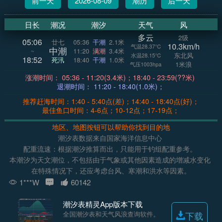
前一天
2026-08-09
潮历
后一天
日长
潮况
潮汐
天气
风
多云
2级
05:06
廿七
05:36
干潮
2.1米
10.3km/h
气温28.37°C
中潮
~
11:20
满潮
3.4米
东北风
水温28.15°C
18:52
死汛
18:40
干潮
1.0米
1米浪
气压1003hpa
涨潮时间： 05:36 - 11:20(3.4米)；18:40 - 23:59(??米)
退潮时间： 11:20 - 18:40(1.0米)；
推荐赶海时间：1:40 - 5:40点(差)；14:40 - 18:40点(好)；
最佳鱼口时间：4-6点；10-12点；17-19点；
地区、地图按钮可以帮助你找到目的地
潮汐表数据来自国家海洋信息中心
配重流速：根据潮汐推算而出，只能用于钓组配重参考。
本潮汐为天文潮位，不包括由于气象或其他因素造成的增减水变化
在特殊情况下，还应考虑台风、寒潮和洪水等因素。
1***W
60142
潮汐表精灵App版本下载
全国潮汐表和天气风浪查询软件。
下载