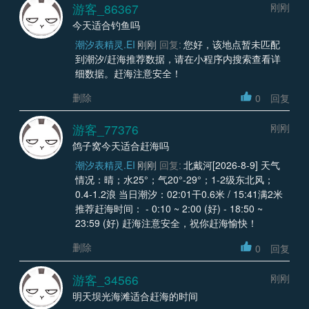
游客_86367
刚刚
今天适合钓鱼吗
潮汐表精灵.EI
刚刚
回复:
您好，该地点暂未匹配
到潮汐/赶海推荐数据，请在小程序内搜索查看详
细数据。赶海注意安全！
删除
0
回复
游客_77376
刚刚
鸽子窝今天适合赶海吗
潮汐表精灵.EI
刚刚
回复:
北戴河[2026-8-9] 天气
情况：晴；水25°；气20°-29°；1-2级东北风；
0.4-1.2浪 当日潮汐：02:01干0.6米 / 15:41满2米
推荐赶海时间： - 0:10 ~ 2:00 (好) - 18:50 ~
23:59 (好) 赶海注意安全，祝你赶海愉快！
删除
0
回复
游客_34566
刚刚
明天坝光海滩适合赶海的时间