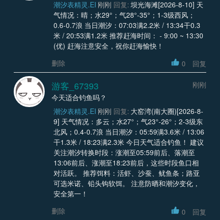
潮汐表精灵.EI
刚刚
回复:
坝光海滩[2026-8-10] 天
气情况：晴；水29°；气28°-35°；1-3级西风；
0.6-0.7浪 当日潮汐：07:03满2.2米 / 13:34干0.3
米 / 20:53满1.2米 推荐赶海时间： - 9:00 ~ 13:30
(优) 赶海注意安全，祝你赶海愉快！
删除
0
回复
游客_67393
刚刚
今天适合钓鱼吗？
潮汐表精灵.EI
刚刚
回复:
大窑湾(南大圈)[2026-8-
9] 天气情况：多云；水27°；气23°-26°；2-3级东
北风；0.4-0.7浪 当日潮汐：05:59满3.6米 / 13:06
干1.3米 / 18:23满2.3米 今日天气适合钓鱼！ 建议
关注潮汐转换时段：涨潮至05:59前后、落潮至
13:06前后、涨潮至18:23前后，这些时段鱼口相
对活跃。 推荐饵料：活虾、沙蚕、鱿鱼条；路亚
可选米诺、铅头钩软饵。 注意防晒和潮汐变化，
安全第一！
删除
0
回复