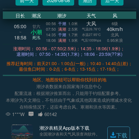
前一天
2026-08-08
潮历
后一天
日长
潮况
潮汐
天气
风
大风
00:56
干潮
1.0米
6级
05:00
廿六
40km/h
07:50
满潮
2.5米
气温26.76°C
小潮
~
14:35
干潮
1.7米
北风
水温27.95°C
18:58
死汛
18:06
满潮
1.9米
0.95米浪
气压1009hpa
涨潮时间： 00:56 - 07:50(2.5米)；14:35 - 18:06(1.9米)；
退潮时间： 07:50 - 14:35(1.7米)；18:06 - 23:59(??米)
推荐赶海时间：前天21:00 - 1:00点(一般)；10:40 - 14:40点(差)；
最佳鱼口时间：0-2点；6-8点；13-15点；17-19点；
地区、地图按钮可以帮助你找到目的地
潮汐表数据来自国家海洋信息中心
配重流速：根据潮汐推算而出，只能用于钓组配重参考。
本潮汐为天文潮位，不包括由于气象或其他因素造成的增减水变化
在特殊情况下，还应考虑台风、寒潮和洪水等因素。
1***W
60142
潮汐表精灵App版本下载
全国潮汐表和天气风浪查询软件。
下载