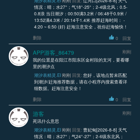
潮汐表精灵.EI
刚刚
回复:
辽河口[2026-8-8] 天气
情况：晴；水27°；气18°-25°；2-4级北风；0.5-
0.8浪 当日潮汐：00:50满3.2米 / 06:48干0.9米 /
13:52满4.3米 / 20:14干1.4米 推荐赶海时间： -
4:20 ~ 6:50 (好) 赶海注意安全，祝你赶海愉快！
删除
0
回复
APP游客_86479
刚刚
我的位置是在阳江市阳东区金村段的支河，要看哪
里的潮汐点
潮汐表精灵.EI
刚刚
回复:
您好，该地点暂未匹配
到潮汐/赶海推荐数据，请在小程序内搜索查看详
细数据。赶海注意安全！
删除
0
回复
游客
刚刚
死讯什么意思
潮汐表精灵.EI
刚刚
回复:
曹妃甸[2026-8-8] 天气
情况：晴；水27°；气24°-27°；2-6级东北风；