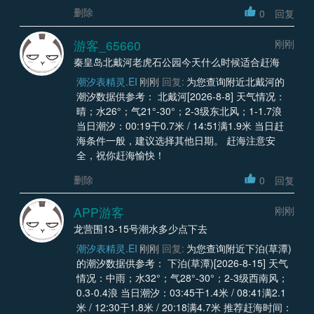
删除
0
回复
游客_65660
刚刚
秦皇岛北戴河老虎石公园今天什么时候适合赶海
潮汐表精灵.EI
刚刚
回复:
为您查询附近北戴河的
潮汐数据供参考： 北戴河[2026-8-8] 天气情况：
晴；水26°；气21°-30°；2-3级东北风；1-1.7浪
当日潮汐：00:19干0.7米 / 14:51满1.9米 当日赶
海条件一般，建议选择其他日期。 赶海注意安
全，祝你赶海愉快！
删除
0
回复
APP游客
刚刚
龙营围13-15号潮水多少点下去
潮汐表精灵.EI
刚刚
回复:
为您查询附近下泊(草潭)
的潮汐数据供参考： 下泊(草潭)[2026-8-15] 天气
情况：中雨；水32°；气28°-30°；2-3级西南风；
0.3-0.4浪 当日潮汐：03:45干1.4米 / 08:41满2.1
米 / 12:30干1.8米 / 20:18满4.7米 推荐赶海时间：