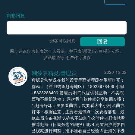
精彩回复
游客可以回复
网友评论仅供其表达个人看法，并不表明阳江钓鱼频道立场。
发贴请遵守
用户许可协议
潮汐表精灵.管理员
2020-12-02
数据异常情况在我的设置里面清理缓存重新打开！
群vx：（注明钓鱼赶海地区） 18023878406 小编
15323288406 管理员 我们只提供群互助，不卖东
西和不组织活动！ 喜欢我们软件就分享给朋友哦！
1.赶海好坏：主要看曲线，次要看大中小潮 2.曲线
好坏：根据位置，主要看最低点，次要看落差，最
低点后准备涨潮 3.确实不知道什么时候去赶海就看
推荐赶海（日期旁边的潮报）吧 4.河道潮汐需要自
己观察进行调整，准不准看自己经验 5.赶海的不要