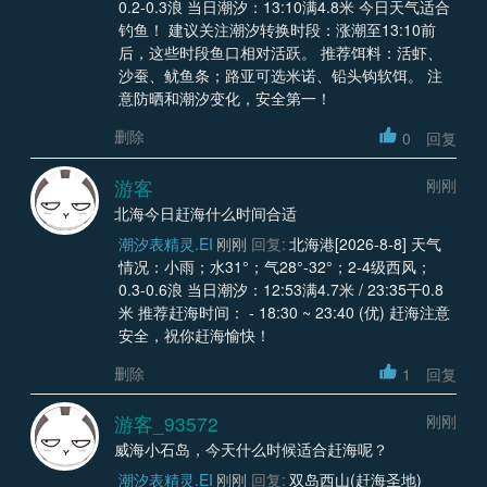
0.2-0.3浪 当日潮汐：13:10满4.8米 今日天气适合
钓鱼！ 建议关注潮汐转换时段：涨潮至13:10前
后，这些时段鱼口相对活跃。 推荐饵料：活虾、
沙蚕、鱿鱼条；路亚可选米诺、铅头钩软饵。 注
意防晒和潮汐变化，安全第一！
删除
0
回复
游客
刚刚
北海今日赶海什么时间合适
潮汐表精灵.EI
刚刚
回复:
北海港[2026-8-8] 天气
情况：小雨；水31°；气28°-32°；2-4级西风；
0.3-0.6浪 当日潮汐：12:53满4.7米 / 23:35干0.8
米 推荐赶海时间： - 18:30 ~ 23:40 (优) 赶海注意
安全，祝你赶海愉快！
删除
1
回复
游客_93572
刚刚
威海小石岛，今天什么时候适合赶海呢？
潮汐表精灵.EI
刚刚
回复:
双岛西山(赶海圣地)