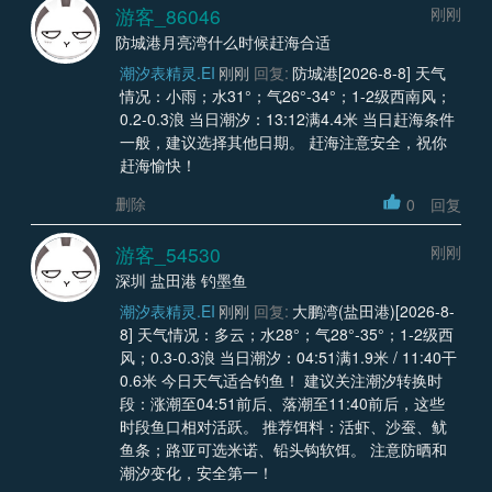
游客_86046
刚刚
防城港月亮湾什么时候赶海合适
潮汐表精灵.EI
刚刚
回复:
防城港[2026-8-8] 天气
情况：小雨；水31°；气26°-34°；1-2级西南风；
0.2-0.3浪 当日潮汐：13:12满4.4米 当日赶海条件
一般，建议选择其他日期。 赶海注意安全，祝你
赶海愉快！
删除
0
回复
游客_54530
刚刚
深圳 盐田港 钓墨鱼
潮汐表精灵.EI
刚刚
回复:
大鹏湾(盐田港)[2026-8-
8] 天气情况：多云；水28°；气28°-35°；1-2级西
风；0.3-0.3浪 当日潮汐：04:51满1.9米 / 11:40干
0.6米 今日天气适合钓鱼！ 建议关注潮汐转换时
段：涨潮至04:51前后、落潮至11:40前后，这些
时段鱼口相对活跃。 推荐饵料：活虾、沙蚕、鱿
鱼条；路亚可选米诺、铅头钩软饵。 注意防晒和
潮汐变化，安全第一！