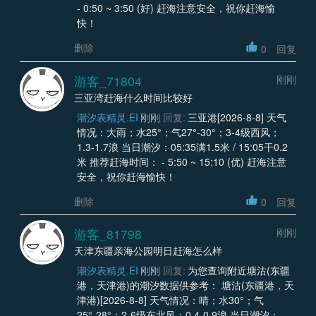
- 0:50 ~ 3:50 (好) 赶海注意安全，祝你赶海愉
快！
删除
0
回复
游客_71804
刚刚
三亚湾赶海什么时间比较好
潮汐表精灵.EI
刚刚
回复:
三亚港[2026-8-8] 天气
情况：大雨；水25°；气27°-30°；3-4级西风；
1.3-1.7浪 当日潮汐：05:35满1.5米 / 15:05干0.2
米 推荐赶海时间： - 5:50 ~ 15:10 (优) 赶海注意
安全，祝你赶海愉快！
删除
0
回复
游客_81798
刚刚
天津东疆亲海公园明日赶海怎么样
潮汐表精灵.EI
刚刚
回复:
为您查询附近塘沽(东疆
港，天津港)的潮汐数据供参考： 塘沽(东疆港，天
津港)[2026-8-8] 天气情况：晴；水30°；气
25°-28°；2-6级东北风；0.4-0.9浪 当日潮汐：