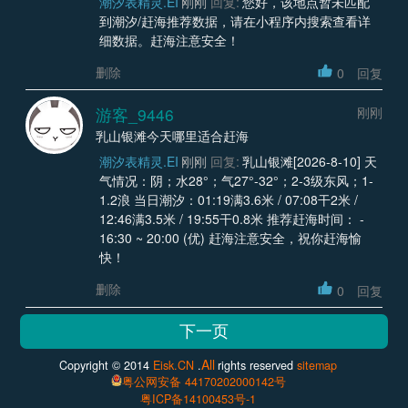
潮汐表精灵.EI
刚刚
回复:
您好，该地点暂未匹配
到潮汐/赶海推荐数据，请在小程序内搜索查看详
细数据。赶海注意安全！
删除
0
回复
游客_9446
刚刚
乳山银滩今天哪里适合赶海
潮汐表精灵.EI
刚刚
回复:
乳山银滩[2026-8-10] 天
气情况：阴；水28°；气27°-32°；2-3级东风；1-
1.2浪 当日潮汐：01:19满3.6米 / 07:08干2米 /
12:46满3.5米 / 19:55干0.8米 推荐赶海时间： -
16:30 ~ 20:00 (优) 赶海注意安全，祝你赶海愉
快！
删除
0
回复
All
Copyright © 2014
Eisk.CN
.
rights reserved
sitemap
粤公网安备 44170202000142号
粤ICP备14100453号-1