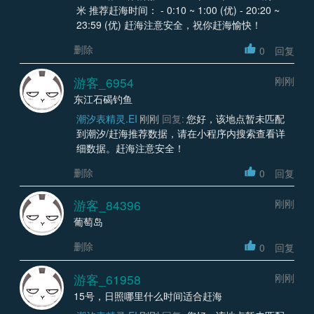
米 推荐赶海时间： - 0:10 ~ 1:00 (优) - 20:20 ~
23:59 (优) 赶海注意安全，祝你赶海愉快！
删除
0
回复
游客_6954
刚刚
东江石碣钓鱼
潮汐表精灵.EI
刚刚
回复:
您好，该地点暂未匹配
到潮汐/赶海推荐数据，请在小程序内搜索查看详
细数据。赶海注意安全！
删除
0
回复
游客_84396
刚刚
葡萄岛
删除
0
回复
游客_61958
刚刚
15号，日照哪里什么时间适合赶海