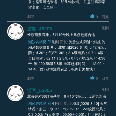
条；路亚可选米诺、铅头钩软饵。 注意防晒和潮
汐变化，安全第一！
删除
0
回复
游客_46208
刚刚
长乐南澳海滩，8月10号晚上几点赶海合适
潮汐表精灵.EI
刚刚
回复:
为您查询附近北猫山的
潮汐数据供参考： 北猫山[2026-8-10] 天气情况：
阴；水30°；气27°-30°；3-4级南风；0.7-1.4浪
当日潮汐：02:11干2.3米 / 07:37满5.2米 / 14:38
干1米 / 20:58满5.8米 推荐赶海时间： - 12:00 ~
14:40 (优) 赶海注意安全，祝你赶海愉快！
删除
0
回复
游客_55605
刚刚
北海银滩66赶海基地，8月10号晚上几点适合赶海
潮汐表精灵.EI
刚刚
回复:
北海港[2026-8-10] 天气
情况：多云；水31°；气29°-34°；2-3级西北风；
0.3-0.5浪 当日潮汐：00:55干0.5米 / 14:49满5.2