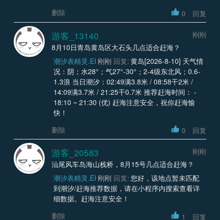
删除
0
回复
游客_13140
刚刚
8月10日青岛黄岛区大石头几点适合赶海？
潮汐表精灵.EI
刚刚
回复:
黄岛[2026-8-10] 天气情
况：阴；水28°；气27°-30°；2-4级东北风；0.6-
1.3浪 当日潮汐：02:49满3.8米 / 08:58干2米 /
14:09满3.7米 / 21:25干0.7米 推荐赶海时间： -
18:10 ~ 21:30 (优) 赶海注意安全，祝你赶海愉
快！
删除
0
回复
游客_20583
刚刚
汕尾风车岛海山栈桥，8月15号几点适合赶海？
潮汐表精灵.EI
刚刚
回复:
您好，该地点暂未匹配
到潮汐/赶海推荐数据，请在小程序内搜索查看详
细数据。赶海注意安全！
删除
1
回复