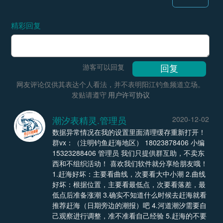
精彩回复
游客可以回复
网友评论仅供其表达个人看法，并不表明阳江钓鱼频道立场。
发贴请遵守
用户许可协议
潮汐表精灵.管理员
2020-12-02
数据异常情况在我的设置里面清理缓存重新打开！
群vx：（注明钓鱼赶海地区） 18023878406 小编
15323288406 管理员 我们只提供群互助，不卖东
西和不组织活动！ 喜欢我们软件就分享给朋友哦！
1.赶海好坏：主要看曲线，次要看大中小潮 2.曲线
好坏：根据位置，主要看最低点，次要看落差，最
低点后准备涨潮 3.确实不知道什么时候去赶海就看
推荐赶海（日期旁边的潮报）吧 4.河道潮汐需要自
己观察进行调整，准不准看自己经验 5.赶海的不要