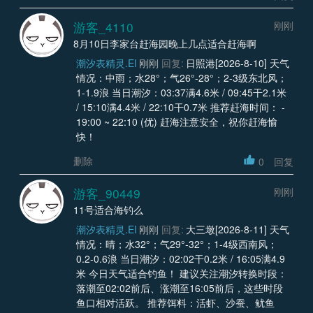
游客_4110
刚刚
8月10日李家台赶海园晚上几点适合赶海啊
潮汐表精灵.EI
刚刚
回复:
日照港[2026-8-10] 天气
情况：中雨；水28°；气26°-28°；2-3级东北风；
1-1.9浪 当日潮汐：03:37满4.6米 / 09:45干2.1米
/ 15:10满4.4米 / 22:10干0.7米 推荐赶海时间： -
19:00 ~ 22:10 (优) 赶海注意安全，祝你赶海愉
快！
删除
0
回复
游客_90449
刚刚
11号适合海钓么
潮汐表精灵.EI
刚刚
回复:
大三墩[2026-8-11] 天气
情况：晴；水32°；气29°-32°；1-4级西南风；
0.2-0.6浪 当日潮汐：02:02干0.2米 / 16:05满4.9
米 今日天气适合钓鱼！ 建议关注潮汐转换时段：
落潮至02:02前后、涨潮至16:05前后，这些时段
鱼口相对活跃。 推荐饵料：活虾、沙蚕、鱿鱼