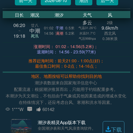
前一天
2026-08-10
潮历
后一天
日长
潮况
潮汐
天气
风
多云
2级
06:20
廿八
9.6km/h
01:02
干潮
0.5米
气温31.26°C
中潮
~
14:56
满潮
5.2米
西北风
水温31.7°C
19:18
死汛
0.38米浪
气压998hpa
涨潮时间： 01:02 - 14:56(5.2米)；
退潮时间： 14:56 - 23:59(??米)
推荐赶海时间：前天21:00 - 1:00点(好)；
最佳鱼口时间：0-2点；14-16点；
地区、地图按钮可以帮助你找到目的地
潮汐表数据来自国家海洋信息中心
配重流速：根据潮汐推算而出，只能用于钓组配重参考。
本潮汐为天文潮位，不包括由于气象或其他因素造成的增减水变化
在特殊情况下，还应考虑台风、寒潮和洪水等因素。
1***W
60142
潮汐表精灵App版本下载
全国潮汐表和天气风浪查询软件。
下载