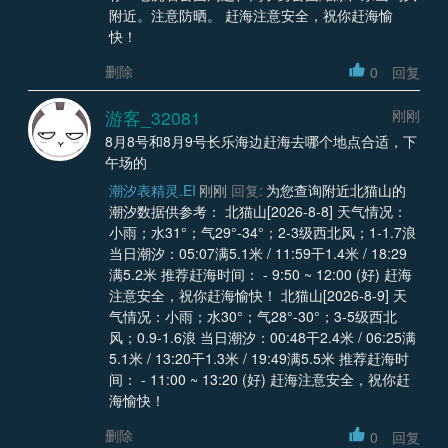
附近。注意防晒。 赶海注意安全，祝你赶海愉
快！
删除
0
回复
游客_32081
刚刚
8月8号和8月9号长乐海边赶海去哪个地点合适，下
午场的
潮汐表精灵.EI
刚刚
回复:
为您查询附近北猫山的
潮汐数据供参考： 北猫山[2026-8-8] 天气情况：
小雨；水31°；气29°-34°；2-3级西北风；1-1.7浪
当日潮汐：05:07满5.1米 / 11:59干1.4米 / 18:29
满5.2米 推荐赶海时间： - 9:50 ~ 12:00 (好) 赶海
注意安全，祝你赶海愉快！ 北猫山[2026-8-9] 天
气情况：小雨；水30°；气28°-30°；3-5级西北
风；0.9-1.6浪 当日潮汐：00:48干2.4米 / 06:25满
5.1米 / 13:20干1.3米 / 19:49满5.5米 推荐赶海时
间： - 11:00 ~ 13:20 (好) 赶海注意安全，祝你赶
海愉快！
删除
0
回复