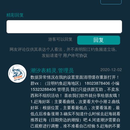
精彩回复
游客可以回复
网友评论仅供其表达个人看法，并不表明阳江钓鱼频道立场。
发贴请遵守
用户许可协议
潮汐表精灵.管理员
2020-12-02
数据异常情况在我的设置里面清理缓存重新打开！
群vx：（注明钓鱼赶海地区） 18023878406 小编
15323288406 管理员 我们只提供群互助，不卖东
西和不组织活动！ 喜欢我们软件就分享给朋友哦！
1.赶海好坏：主要看曲线，次要看大中小潮 2.曲线
好坏：根据位置，主要看最低点，次要看落差，最
低点后准备涨潮 3.确实不知道什么时候去赶海就看
推荐赶海（日期旁边的潮报）吧 4.河道潮汐需要自
己观察进行调整，准不准看自己经验 5.赶海的不要