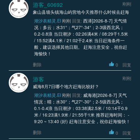
游客_60692
刚刚
象山县墙头镇海山屿营地今天推荐什么时候去赶海
潮汐表精灵.EI
刚刚
回复:
西泽[2026-8-7] 天气情
况：多云；水31°；气27°-34°；2-3级西北风；
0.2-0.8浪 当日潮汐：02:26满4米 / 08:29干1.5米
/ 15:52满4.1米 / 21:02干2.4米 当日赶海条件一
般，建议选择其他日期。 赶海注意安全，祝你赶
海愉快！
删除
0
回复
游客
刚刚
威海8月7日哪个地方赶海比较好？
潮汐表精灵.EI
刚刚
回复:
威海港[2026-8-7] 天气
情况：晴；水30°；气27°-30°；2-5级西北风；
0.1-0.4浪 当日潮汐：03:38满2.5米 / 10:14干0.9
米 / 16:23满1.9米 / 21:55干1米 推荐赶海时间： -
9:20 ~ 13:40 (好) 赶海注意安全，祝你赶海愉快！
删除
0
回复