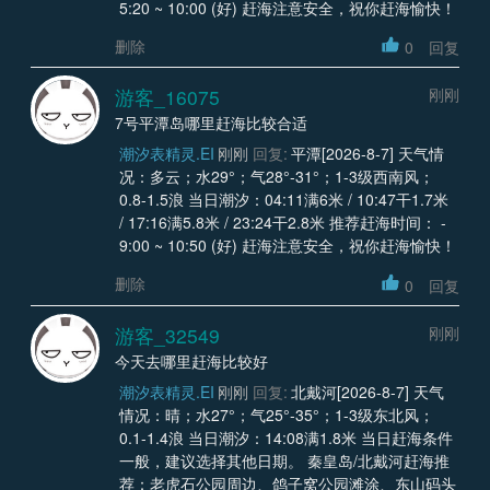
5:20 ~ 10:00 (好) 赶海注意安全，祝你赶海愉快！
删除
0
回复
游客_16075
刚刚
7号平潭岛哪里赶海比较合适
潮汐表精灵.EI
刚刚
回复:
平潭[2026-8-7] 天气情
况：多云；水29°；气28°-31°；1-3级西南风；
0.8-1.5浪 当日潮汐：04:11满6米 / 10:47干1.7米
/ 17:16满5.8米 / 23:24干2.8米 推荐赶海时间： -
9:00 ~ 10:50 (好) 赶海注意安全，祝你赶海愉快！
删除
0
回复
游客_32549
刚刚
今天去哪里赶海比较好
潮汐表精灵.EI
刚刚
回复:
北戴河[2026-8-7] 天气
情况：晴；水27°；气25°-35°；1-3级东北风；
0.1-1.4浪 当日潮汐：14:08满1.8米 当日赶海条件
一般，建议选择其他日期。 秦皇岛/北戴河赶海推
荐：老虎石公园周边、鸽子窝公园滩涂、东山码头