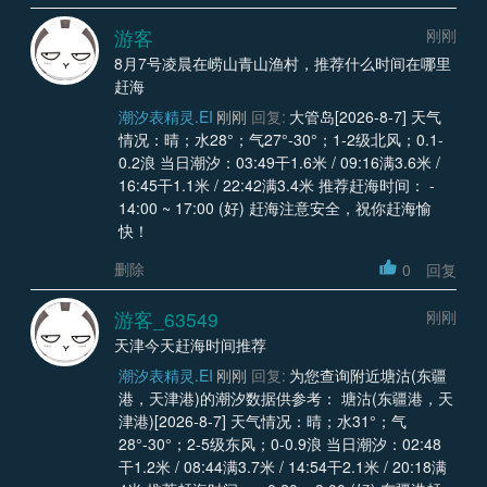
游客
刚刚
8月7号凌晨在崂山青山渔村，推荐什么时间在哪里
赶海
潮汐表精灵.EI
刚刚
回复:
大管岛[2026-8-7] 天气
情况：晴；水28°；气27°-30°；1-2级北风；0.1-
0.2浪 当日潮汐：03:49干1.6米 / 09:16满3.6米 /
16:45干1.1米 / 22:42满3.4米 推荐赶海时间： -
14:00 ~ 17:00 (好) 赶海注意安全，祝你赶海愉
快！
删除
0
回复
游客_63549
刚刚
天津今天赶海时间推荐
潮汐表精灵.EI
刚刚
回复:
为您查询附近塘沽(东疆
港，天津港)的潮汐数据供参考： 塘沽(东疆港，天
津港)[2026-8-7] 天气情况：晴；水31°；气
28°-30°；2-5级东风；0-0.9浪 当日潮汐：02:48
干1.2米 / 08:44满3.7米 / 14:54干2.1米 / 20:18满