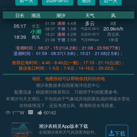
前一天
2026-08-07
潮历
后一天
日长
潮况
潮汐
天气
风
多云
01:59
满潮
4.4米
3级
05:17
廿五
20.9km/h
08:37
干潮
1.5米
气温30.56°C
小潮
~
15:21
满潮
4.2米
西北风
水温30.05°C
18:39
死汛
21:08
干潮
2.5米
1米浪
气压998hpa
涨潮时间： 08:37 - 15:21(4.2米)；21:08 - 23:59(??米)
退潮时间： 01:59 - 08:37(1.5米)；15:21 - 21:08(2.5米)；
推荐赶海时间：4:40 - 8:40点(一般)；17:10 - 21:10点(差)；
最佳鱼口时间：1-3点；7-9点；14-16点；20-22点；
地区、地图按钮可以帮助你找到目的地
潮汐表数据来自国家海洋信息中心
配重流速：根据潮汐推算而出，只能用于钓组配重参考。
本潮汐为天文潮位，不包括由于气象或其他因素造成的增减水变化
在特殊情况下，还应考虑台风、寒潮和洪水等因素。
1***W
60142
潮汐表精灵App版本下载
全国潮汐表和天气风浪查询软件。
下载