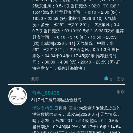
2级东北风；0.5-1浪 当日潮汐：02:01干0.6米 /
15:41满2米 推荐赶海时间： - 0:10 ~ 2:00 (好) -
18:50 ~ 23:59 (好) 北戴河[2026-8-10] 天气情
况：多云；水25°；气20°-30°；1-2级东风；0.4-
0.7浪 当日潮汐：03:10干0.5米 / 16:38满2米 推荐
赶海时间： - 0:10 ~ 3:10 (好) - 19:50 ~ 23:59
(优) 北戴河[2026-8-11] 天气情况：中雨；水
26°；气22°-31°；1-2级西南风；0.5-1.3浪 当日
潮汐：04:04干0.4米 / 17:45满2米 推荐赶海时
间： - 00:00 ~ 4:00 (优) - 20:40 ~ 23:59 (优) 赶
海注意安全，祝你赶海愉快！
删除
0
回复
游客_88438
刚刚
8月7日广鹿岛哪里适合赶海
潮汐表精灵.EI
刚刚
回复:
为您查询附近瓜皮岛的
潮汐数据供参考： 瓜皮岛[2026-8-7] 天气情况：
晴；水29°；气25°-31°；2-4级北风；0.1-0.6浪
当日潮汐：02:49满4.2米 / 09:17干1.6米 / 14:54
满3.4米 / 21:17干1.1米 推荐赶海时间： - 18:50 ~