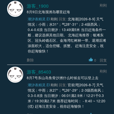
游客_1900
刚刚
8月9日北海涠洲岛哪里赶海
潮汐表精灵.EI
刚刚
回复:
北海港[2026-8-9] 天气
情况：小雨；水31°；气28°-31°；2-4级西风；
0.4-0.6浪 当日潮汐：13:49满5米 当日赶海条件一
般，建议选择其他日期。 北海赶海推荐：银滩东
区、冠头岭礁石区、金海湾红树林一带。退潮后滩
涂面积大，适合挖螺、抓蟹。 赶海注意安全，祝
你赶海愉快！
删除
0
回复
游客_85403
刚刚
8月7号东山岛鱼骨沙洲什么时候去可以登上去
潮汐表精灵.EI
刚刚
回复:
官前湾[2026-8-7] 天气
情况：中雨；水27°；气26°-29°；2-3级西南风；
0.3-0.8浪 当日潮汐：06:01满2.9米 / 12:21干0.3
米 / 19:30满2.7米 推荐赶海时间： - 8:40 ~ 12:20
(优) 赶海注意安全，祝你赶海愉快！