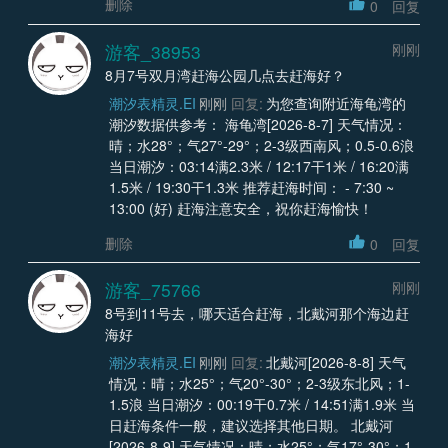
删除
0
回复
游客_38953
刚刚
8月7号双月湾赶海公园几点去赶海好？
潮汐表精灵.EI
刚刚
回复:
为您查询附近海龟湾的
潮汐数据供参考： 海龟湾[2026-8-7] 天气情况：
晴；水28°；气27°-29°；2-3级西南风；0.5-0.6浪
当日潮汐：03:14满2.3米 / 12:17干1米 / 16:20满
1.5米 / 19:30干1.3米 推荐赶海时间： - 7:30 ~
13:00 (好) 赶海注意安全，祝你赶海愉快！
删除
0
回复
游客_75766
刚刚
8号到11号去，哪天适合赶海，北戴河那个海边赶
海好
潮汐表精灵.EI
刚刚
回复:
北戴河[2026-8-8] 天气
情况：晴；水25°；气20°-30°；2-3级东北风；1-
1.5浪 当日潮汐：00:19干0.7米 / 14:51满1.9米 当
日赶海条件一般，建议选择其他日期。 北戴河
[2026-8-9] 天气情况：晴；水25°；气17°-30°；1-