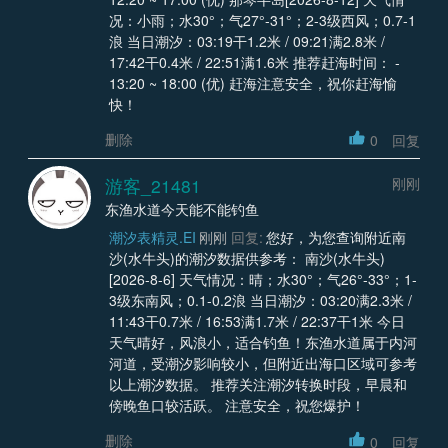
况：小雨；水30°；气27°-31°；2-3级西风；0.7-1
浪 当日潮汐：03:19干1.2米 / 09:21满2.8米 /
17:42干0.4米 / 22:51满1.6米 推荐赶海时间： -
13:20 ~ 18:00 (优) 赶海注意安全，祝你赶海愉
快！
删除
0
回复
游客_21481
刚刚
东渔水道今天能不能钓鱼
潮汐表精灵.EI
刚刚
回复:
您好，为您查询附近南
沙(水牛头)的潮汐数据供参考： 南沙(水牛头)
[2026-8-6] 天气情况：晴；水30°；气26°-33°；1-
3级东南风；0.1-0.2浪 当日潮汐：03:20满2.3米 /
11:43干0.7米 / 16:53满1.7米 / 22:37干1米 今日
天气晴好，风浪小，适合钓鱼！东渔水道属于内河
河道，受潮汐影响较小，但附近出海口区域可参考
以上潮汐数据。 推荐关注潮汐转换时段，早晨和
傍晚鱼口较活跃。 注意安全，祝您爆护！
删除
0
回复