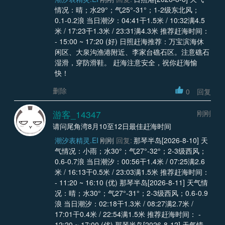
情况：晴；水29°；气25°-31°；1-2级东北风；
0.1-0.2浪 当日潮汐：04:41干1.5米 / 10:32满4.5
米 / 17:23干1.3米 / 23:31满4.3米 推荐赶海时间：
- 15:00 ~ 17:20 (好) 日照赶海推荐：万宝滨海休
闲区、大泉沟渔港附近、李家台礁石区。注意礁石
湿滑，穿防滑鞋。 赶海注意安全，祝你赶海愉
快！
删除
0
回复
游客_14347
刚刚
请问尾角湾8月10至12日最佳赶海时间
潮汐表精灵.EI
刚刚
回复:
那琴半岛[2026-8-10] 天
气情况：小雨；水30°；气27°-32°；2-3级西风；
0.6-0.7浪 当日潮汐：00:56干1.4米 / 07:25满2.6
米 / 16:13干0.5米 / 23:03满1.5米 推荐赶海时间：
- 11:20 ~ 16:10 (优) 那琴半岛[2026-8-11] 天气情
况：晴；水30°；气27°-31°；2-3级西风；0.6-0.9
浪 当日潮汐：02:18干1.3米 / 08:27满2.7米 /
17:01干0.4米 / 22:54满1.5米 推荐赶海时间： -
12:20 ~ 17:00 (优) 那琴半岛[2026-8-12] 天气情