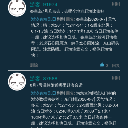
游客_91974
刚刚
秦皇岛7号几点去，去哪个地方赶海比较好
潮汐表精灵.EI
刚刚
回复:
秦皇岛[2026-8-7] 天气
情况：晴；水26°；气24°-34°；1-2级东北风；
0.1-1.7浪 当日潮汐：14:11满1.8米 当日赶海条件
一般，建议选择其他日期。 秦皇岛/北戴河赶海推
荐：老虎石公园周边、鸽子窝公园滩涂、东山码头
附近。注意防晒。 赶海注意安全，祝你赶海愉
快！
删除
0
回复
游客_87568
刚刚
8月7号温岭附近哪里赶海合适
潮汐表精灵.EI
刚刚
回复:
为您查询附近东门村的
潮汐数据供参考： 东门村[2026-8-7] 天气情况：
多云；水29°；气27°-35°；2-3级西北风；0.2-0.4
浪 当日潮汐：02:46满6.1米 / 09:09干2.1米 /
16:04满6.1米 / 21:52干3.3米 当日赶海条件一
般，建议选择其他日期。 赶海注意安全，祝你赶