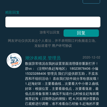
精彩回复
游客可以回复
网友评论仅供其表达个人看法，并不表明阳江钓鱼频道立场。
发贴请遵守
用户许可协议
潮汐表精灵.管理员
2020-12-02
数据异常情况在我的设置里面清理缓存重新打开！
群vx：（注明钓鱼赶海地区） 18023878406 小编
15323288406 管理员 我们只提供群互助，不卖东
西和不组织活动！ 喜欢我们软件就分享给朋友哦！
1.赶海好坏：主要看曲线，次要看大中小潮 2.曲线
好坏：根据位置，主要看最低点，次要看落差，最
低点后准备涨潮 3.确实不知道什么时候去赶海就看
推荐赶海（日期旁边的潮报）吧 4.河道潮汐需要自
己观察进行调整，准不准看自己经验 5.赶海的不要