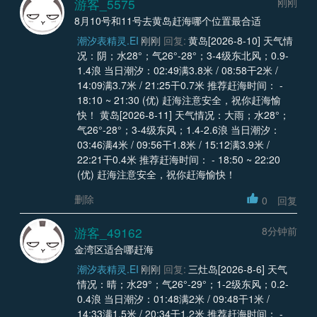
游客_5575
刚刚
8月10号和11号去黄岛赶海哪个位置最合适
潮汐表精灵.EI
刚刚
回复:
黄岛[2026-8-10] 天气情
况：阴；水28°；气26°-28°；3-4级东北风；0.9-
1.4浪 当日潮汐：02:49满3.8米 / 08:58干2米 /
14:09满3.7米 / 21:25干0.7米 推荐赶海时间： -
18:10 ~ 21:30 (优) 赶海注意安全，祝你赶海愉
快！ 黄岛[2026-8-11] 天气情况：大雨；水28°；
气26°-28°；3-4级东风；1.4-2.6浪 当日潮汐：
03:46满4米 / 09:56干1.8米 / 15:12满3.9米 /
22:21干0.4米 推荐赶海时间： - 18:50 ~ 22:20
(优) 赶海注意安全，祝你赶海愉快！
删除
0
回复
游客_49162
8分钟前
金湾区适合哪赶海
潮汐表精灵.EI
刚刚
回复:
三灶岛[2026-8-6] 天气
情况：晴；水29°；气26°-29°；1-2级东风；0.2-
0.4浪 当日潮汐：01:48满2米 / 09:48干1米 /
14:33满1.5米 / 20:34干1.2米 推荐赶海时间： -