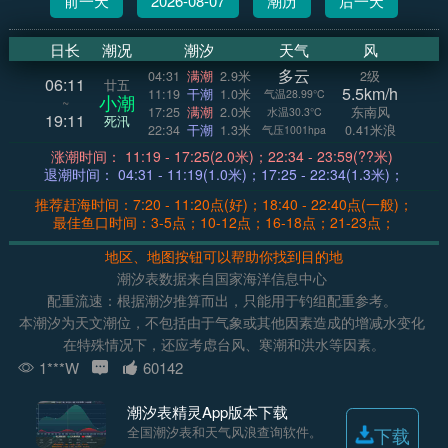
前一天
2026-08-07
潮历
后一天
日长
潮况
潮汐
天气
风
多云
04:31
满潮
2.9米
2级
06:11
廿五
5.5km/h
11:19
干潮
1.0米
气温28.99°C
小潮
~
17:25
满潮
2.0米
东南风
水温30.3°C
19:11
死汛
22:34
干潮
1.3米
0.41米浪
气压1001hpa
涨潮时间： 11:19 - 17:25(2.0米)；22:34 - 23:59(??米)
退潮时间： 04:31 - 11:19(1.0米)；17:25 - 22:34(1.3米)；
推荐赶海时间：7:20 - 11:20点(好)；18:40 - 22:40点(一般)；
最佳鱼口时间：3-5点；10-12点；16-18点；21-23点；
地区、地图按钮可以帮助你找到目的地
潮汐表数据来自国家海洋信息中心
配重流速：根据潮汐推算而出，只能用于钓组配重参考。
本潮汐为天文潮位，不包括由于气象或其他因素造成的增减水变化
在特殊情况下，还应考虑台风、寒潮和洪水等因素。
1***W
60142
潮汐表精灵App版本下载
全国潮汐表和天气风浪查询软件。
下载