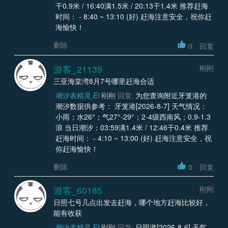
干0.9米 / 16:40满1.5米 / 20:13干1.4米 推荐赶海
时间： - 8:40 ~ 13:10 (好) 赶海注意安全，祝你赶
海愉快！
删除
0
回复
游客_21139
刚刚
三亚海棠湾8月7号哪里赶海合适
潮汐表精灵.EI
刚刚
回复:
为您查询附近牙笼港的
潮汐数据供参考： 牙笼港[2026-8-7] 天气情况：
小雨；水26°；气27°-29°；2-4级西南风；0.9-1.3
浪 当日潮汐：03:59满1.4米 / 12:46干0.4米 推荐
赶海时间： - 4:10 ~ 13:00 (好) 赶海注意安全，祝
你赶海愉快！
删除
0
回复
游客_60185
刚刚
日照七号几点出发去赶海，哪个地方赶海比较好，
能有收获
潮汐表精灵.EI
刚刚
回复:
日照港[2026-8-6] 天气