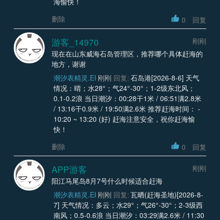
海愉快！
删除
0
回复
游客_14970
刚刚
现在在山东威海石岛管理区，推荐哪个具体赶海的
地方，谢谢
潮汐表精灵.EI
刚刚
回复:
石岛港[2026-8-6] 天气
情况：晴；水28°；气24°-30°；1-2级东北风；
0.1-0.2浪 当日潮汐：00:28干1米 / 06:51满2.8米
/ 13:16干0.9米 / 19:50满2.6米 推荐赶海时间： -
10:20 ~ 13:20 (好) 赶海注意安全，祝你赶海愉
快！
删除
0
回复
APP游客
刚刚
阳江马尾岛8月7号什么时候适合赶海
潮汐表精灵.EI
刚刚
回复:
瓦晒(赶海圣地)[2026-8-
7] 天气情况：多云；水29°；气26°-30°；2-3级西
南风；0.5-0.6浪 当日潮汐：03:29满2.6米 / 11:30