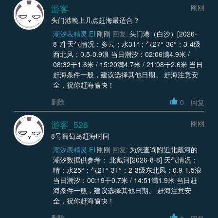
游客
刚刚
头门港晚上几点赶海最适合？
潮汐表精灵.EI
刚刚
回复:
头门港（白沙）[2026-
8-7] 天气情况：多云；水31°；气27°-36°；3-4级
西北风；0.5-0.9浪 当日潮汐：02:06满4.9米 /
08:32干1.6米 / 15:20满4.7米 / 21:08干2.6米 当日
赶海条件一般，建议选择其他日期。 赶海注意安
全，祝你赶海愉快！
删除
0
回复
游客_526
刚刚
8号葡萄岛赶海时间
潮汐表精灵.EI
刚刚
回复:
为您查询附近北戴河的
潮汐数据供参考： 北戴河[2026-8-8] 天气情况：
晴；水25°；气21°-31°；2-3级东北风；0.9-1.5浪
当日潮汐：00:19干0.7米 / 14:51满1.9米 当日赶
海条件一般，建议选择其他日期。 赶海注意安
全，祝你赶海愉快！
删除