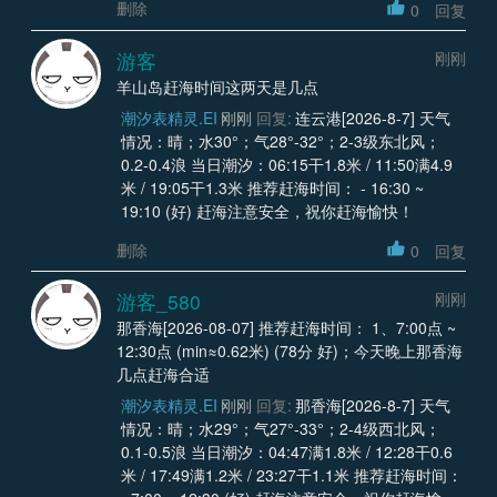
删除
0
回复
游客
刚刚
羊山岛赶海时间这两天是几点
潮汐表精灵.EI
刚刚
回复:
连云港[2026-8-7] 天气
情况：晴；水30°；气28°-32°；2-3级东北风；
0.2-0.4浪 当日潮汐：06:15干1.8米 / 11:50满4.9
米 / 19:05干1.3米 推荐赶海时间： - 16:30 ~
19:10 (好) 赶海注意安全，祝你赶海愉快！
删除
0
回复
游客_580
刚刚
那香海[2026-08-07] 推荐赶海时间： 1、7:00点 ~
12:30点 (min≈0.62米) (78分 好)；今天晚上那香海
几点赶海合适
潮汐表精灵.EI
刚刚
回复:
那香海[2026-8-7] 天气
情况：晴；水29°；气27°-33°；2-4级西北风；
0.1-0.5浪 当日潮汐：04:47满1.8米 / 12:28干0.6
米 / 17:49满1.2米 / 23:27干1.1米 推荐赶海时间：