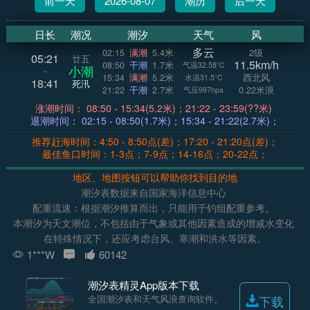
前一天
2026-08-07
潮历
后一天
日长
潮况
潮汐
天气
风
多云
02:15
满潮
5.4米
2级
05:21
廿五
11.5km/h
08:50
干潮
1.7米
气温32.58°C
小潮
~
15:34
满潮
5.2米
西北风
水温31.5°C
18:41
死汛
21:22
干潮
2.7米
0.22米浪
气压997hpa
涨潮时间： 08:50 - 15:34(5.2米)；21:22 - 23:59(??米)
退潮时间： 02:15 - 08:50(1.7米)；15:34 - 21:22(2.7米)；
推荐赶海时间：4:50 - 8:50点(差)；17:20 - 21:20点(差)；
最佳鱼口时间：1-3点；7-9点；14-16点；20-22点；
地区、地图按钮可以帮助你找到目的地
潮汐表数据来自国家海洋信息中心
配重流速：根据潮汐推算而出，只能用于钓组配重参考。
本潮汐为天文潮位，不包括由于气象或其他因素造成的增减水变化
在特殊情况下，还应考虑台风、寒潮和洪水等因素。
1***W
60142
潮汐表精灵App版本下载
全国潮汐表和天气风浪查询软件。
下载