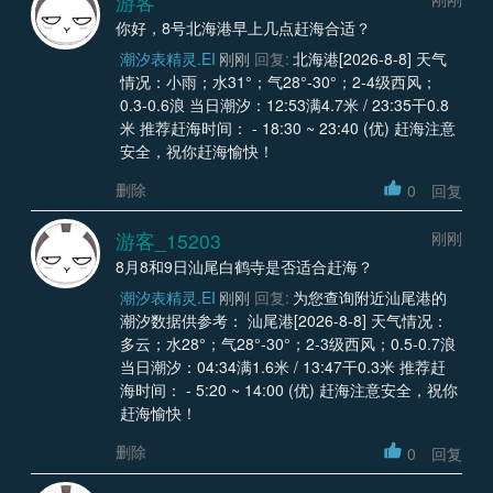
游客
你好，8号北海港早上几点赶海合适？
潮汐表精灵.EI
刚刚
回复:
北海港[2026-8-8] 天气
情况：小雨；水31°；气28°-30°；2-4级西风；
0.3-0.6浪 当日潮汐：12:53满4.7米 / 23:35干0.8
米 推荐赶海时间： - 18:30 ~ 23:40 (优) 赶海注意
安全，祝你赶海愉快！
删除
0
回复
游客_15203
刚刚
8月8和9日汕尾白鹤寺是否适合赶海？
潮汐表精灵.EI
刚刚
回复:
为您查询附近汕尾港的
潮汐数据供参考： 汕尾港[2026-8-8] 天气情况：
多云；水28°；气28°-30°；2-3级西风；0.5-0.7浪
当日潮汐：04:34满1.6米 / 13:47干0.3米 推荐赶
海时间： - 5:20 ~ 14:00 (优) 赶海注意安全，祝你
赶海愉快！
删除
0
回复