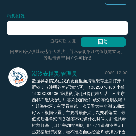
精彩回复
游客可以回复
网友评论仅供其表达个人看法，并不表明阳江钓鱼频道立场。
发贴请遵守
用户许可协议
潮汐表精灵.管理员
2020-12-02
数据异常情况在我的设置里面清理缓存重新打开！
群vx：（注明钓鱼赶海地区） 18023878406 小编
15323288406 管理员 我们只提供群互助，不卖东
西和不组织活动！ 喜欢我们软件就分享给朋友哦！
1.赶海好坏：主要看曲线，次要看大中小潮 2.曲线
好坏：根据位置，主要看最低点，次要看落差，最
低点后准备涨潮 3.确实不知道什么时候去赶海就看
推荐赶海（日期旁边的潮报）吧 4.河道潮汐需要自
己观察进行调整，准不准看自己经验 5.赶海的不要