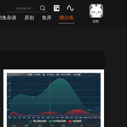
钓鱼杂谈
原创
鱼库
潮汐表
游客