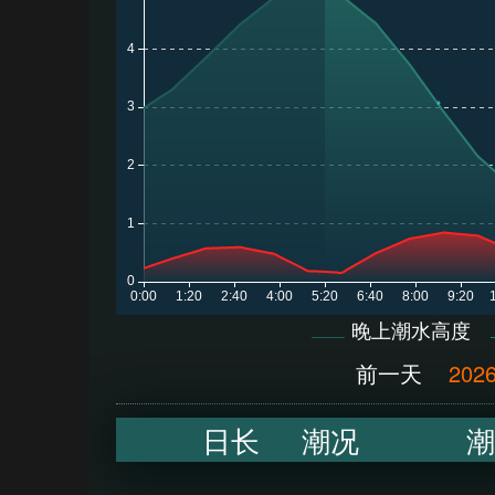
晚上潮水高度
前一天
2026
日长
潮况
潮