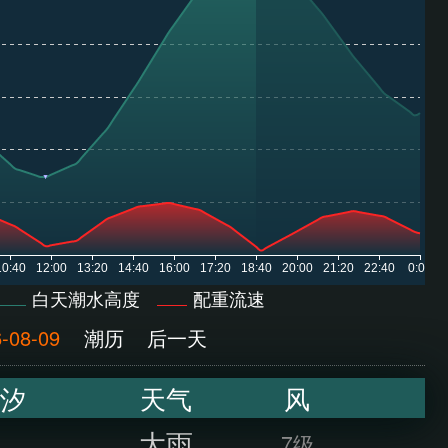
白天潮水高度
配重流速
-08-09
潮历
后一天
汐
天气
风
大雨
7级