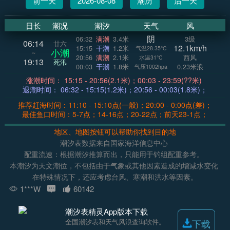
前一天
2026-08-08
潮历
后一天
日长
潮况
潮汐
天气
风
阴
06:32
满潮
3.4米
3级
06:14
廿六
12.1km/h
15:15
干潮
1.2米
气温28.35°C
小潮
~
20:56
满潮
2.1米
西风
水温31°C
19:13
死汛
00:03
干潮
1.8米
0.23米浪
气压1002hpa
涨潮时间： 15:15 - 20:56(2.1米)；00:03 - 23:59(??米)
退潮时间： 06:32 - 15:15(1.2米)；20:56 - 00:03(1.8米)；
推荐赶海时间：11:10 - 15:10点(一般)；20:00 - 0:00点(差)；
最佳鱼口时间：5-7点；14-16点；20-22点；前天23-1点；
地区、地图按钮可以帮助你找到目的地
潮汐表数据来自国家海洋信息中心
配重流速：根据潮汐推算而出，只能用于钓组配重参考。
本潮汐为天文潮位，不包括由于气象或其他因素造成的增减水变化
在特殊情况下，还应考虑台风、寒潮和洪水等因素。
1***W
60142
潮汐表精灵App版本下载
全国潮汐表和天气风浪查询软件。
下载