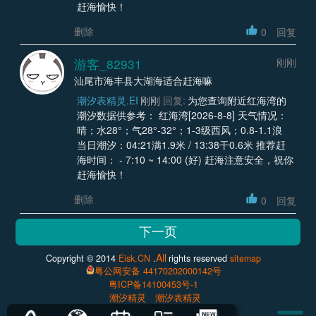
赶海愉快！
删除
0
回复
游客_82931
刚刚
汕尾市海丰县大湖海适合赶海嘛
潮汐表精灵.EI
刚刚
回复:
为您查询附近红海湾的
潮汐数据供参考： 红海湾[2026-8-8] 天气情况：
晴；水28°；气28°-32°；1-3级西风；0.8-1.1浪
当日潮汐：04:21满1.9米 / 13:38干0.6米 推荐赶
海时间： - 7:10 ~ 14:00 (好) 赶海注意安全，祝你
赶海愉快！
删除
0
回复
All
Copyright © 2014
Eisk.CN
.
rights reserved
sitemap
粤公网安备 44170202000142号
粤ICP备14100453号-1
潮汐精灵
潮汐表精灵