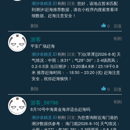
潮汐表精灵.EI
刚刚
回复:
您好，该地点暂未匹配
到潮汐/赶海推荐数据，请在小程序内搜索查看详
细数据。赶海注意安全！
删除
0
回复
游客
刚刚
平安广场赶海
潮汐表精灵.EI
刚刚
回复:
下泊(草潭)[2026-8-8] 天
气情况：中雨；水31°；气28°-30°；2-4级西风；
0.2-0.5浪 当日潮汐：13:20满4.8米 / 23:19干0.8
米 推荐赶海时间： - 18:50 ~ 23:20 (优) 赶海注意
安全，祝你赶海愉快！
删除
0
回复
游客_58786
刚刚
8月10号中海黄金海岸适合赶海吗
潮汐表精灵.EI
刚刚
回复:
为您查询附近海门港的
潮汐数据供参考： 海门港[2026-8-10] 天气情况：
小雨；水27°；气28°-35°；2-3级西风；0.8-1浪