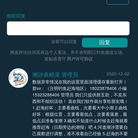
精彩回复
游客可以回复
网友评论仅供其表达个人看法，并不表明阳江钓鱼频道立场。
发贴请遵守
用户许可协议
潮汐表精灵.管理员
2020-12-02
数据异常情况在我的设置里面清理缓存重新打开！
群vx：（注明钓鱼赶海地区） 18023878406 小编
15323288406 管理员 我们只提供群互助，不卖东
西和不组织活动！ 喜欢我们软件就分享给朋友哦！
1.赶海好坏：主要看曲线，次要看大中小潮 2.曲线
好坏：根据位置，主要看最低点，次要看落差，最
低点后准备涨潮 3.确实不知道什么时候去赶海就看
推荐赶海（日期旁边的潮报）吧 4.河道潮汐需要自
己观察进行调整，准不准看自己经验 5.赶海的不要