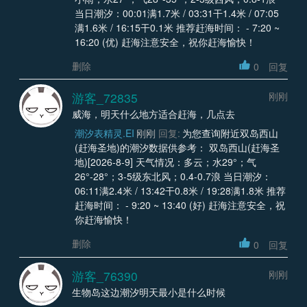
当日潮汐：00:01满1.7米 / 03:31干1.4米 / 07:05
满1.6米 / 16:15干0.1米 推荐赶海时间： - 7:20 ~
16:20 (优) 赶海注意安全，祝你赶海愉快！
删除
0
回复
游客_72835
刚刚
威海，明天什么地方适合赶海，几点去
潮汐表精灵.EI
刚刚
回复:
为您查询附近双岛西山
(赶海圣地)的潮汐数据供参考： 双岛西山(赶海圣
地)[2026-8-9] 天气情况：多云；水29°；气
26°-28°；3-5级东北风；0.4-0.7浪 当日潮汐：
06:11满2.4米 / 13:42干0.8米 / 19:28满1.8米 推荐
赶海时间： - 9:20 ~ 13:40 (好) 赶海注意安全，祝
你赶海愉快！
删除
0
回复
游客_76390
刚刚
生物岛这边潮汐明天最小是什么时候