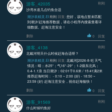
游客_42035
刚刚
沙湾水道几点钓鱼合适
潮汐表精灵.EI
刚刚
回复:
您好，该地点暂未匹配
到潮汐/赶海推荐数据，请在小程序内搜索查看详
细数据。赶海注意安全！
删除
0
回复
游客_4138
刚刚
北戴河明天什么时候赶海合适呀？
潮汐表精灵.EI
刚刚
回复:
北戴河[2026-8-9] 天气
情况：晴；水25°；气16°-29°；1-2级东北风；
0.4-1.1浪 当日潮汐：02:01干0.6米 / 15:41满2米
推荐赶海时间： - 0:10 ~ 2:00 (好) - 18:50 ~
23:59 (好) 赶海注意安全，祝你赶海愉快！
删除
0
回复
游客_91569
刚刚
什么时候钓鱼好