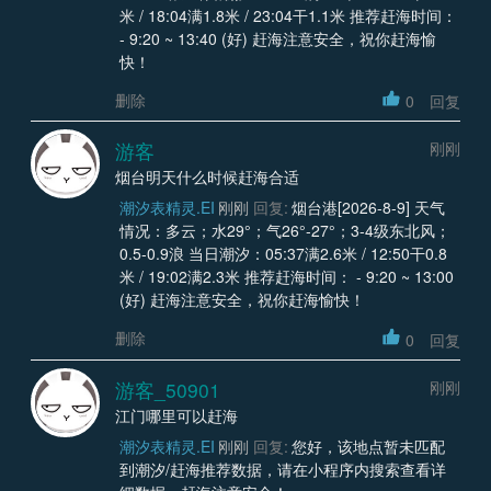
米 / 18:04满1.8米 / 23:04干1.1米 推荐赶海时间：
- 9:20 ~ 13:40 (好) 赶海注意安全，祝你赶海愉
快！
删除
0
回复
游客
刚刚
烟台明天什么时候赶海合适
潮汐表精灵.EI
刚刚
回复:
烟台港[2026-8-9] 天气
情况：多云；水29°；气26°-27°；3-4级东北风；
0.5-0.9浪 当日潮汐：05:37满2.6米 / 12:50干0.8
米 / 19:02满2.3米 推荐赶海时间： - 9:20 ~ 13:00
(好) 赶海注意安全，祝你赶海愉快！
删除
0
回复
游客_50901
刚刚
江门哪里可以赶海
潮汐表精灵.EI
刚刚
回复:
您好，该地点暂未匹配
到潮汐/赶海推荐数据，请在小程序内搜索查看详