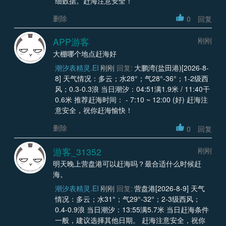
细数据。赶海注意安全！
删除
0
回复
APP游客
刚刚
大棚哪个地点赶海好
潮汐表精灵.EI
刚刚
回复:
大鹏湾(盐田港)[2026-8-
8] 天气情况：多云；水28°；气28°-36°；1-2级西
风；0.3-0.3浪 当日潮汐：04:51满1.9米 / 11:40干
0.6米 推荐赶海时间： - 7:10 ~ 12:00 (好) 赶海注
意安全，祝你赶海愉快！
删除
0
回复
游客_31352
刚刚
明天晚上营盘港可以赶海吗？最合适什么时候赶
海。
潮汐表精灵.EI
刚刚
回复:
营盘港[2026-8-9] 天气
情况：多云；水31°；气29°-32°；2-3级西风；
0.4-0.9浪 当日潮汐：13:55满5.7米 当日赶海条件
一般，建议选择其他日期。 赶海注意安全，祝你