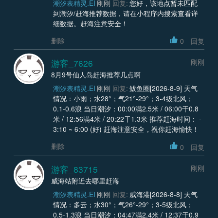
潮汐表精灵.EI
刚刚
回复:
您好，该地点暂未匹配
到潮汐/赶海推荐数据，请在小程序内搜索查看详
细数据。赶海注意安全！
删除
0
回复
游客_7626
刚刚
8月9号仙人岛赶海推荐几点啊
潮汐表精灵.EI
刚刚
回复:
鲅鱼圈[2026-8-9] 天气
情况：小雨；水28°；气21°-29°；3-4级北风；
0.1-0.6浪 当日潮汐：00:00满2.5米 / 06:00干0.8
米 / 12:56满4米 / 20:22干1.3米 推荐赶海时间： -
3:10 ~ 6:00 (好) 赶海注意安全，祝你赶海愉快！
删除
0
回复
游客_83715
刚刚
威海站附近去哪里赶海
潮汐表精灵.EI
刚刚
回复:
威海港[2026-8-8] 天气
情况：多云；水30°；气26°-29°；3-5级北风；
0.5-1.3浪 当日潮汐：04:47满2.4米 / 12:37干0.9