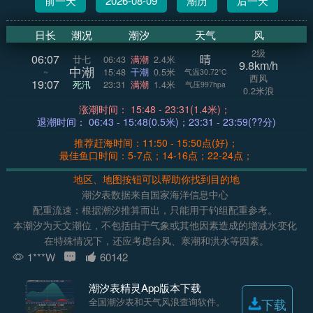
前一天
2026-08-09
潮历
后一天
日长
潮况
潮汐
天气
风
2级
06:07
晴
廿七
06:43
满潮
2.4米
9.8km/h
中潮
~
15:48
干潮
0.5米
气温30.72°C
西风
19:07
死汛
23:31
满潮
1.4米
气压997hpa
0.2米浪
涨潮时间： 15:48 - 23:31(1.4米)；
退潮时间： 06:43 - 15:48(0.5米)；23:31 - 23:59(??分)
推荐赶海时间：11:50 - 15:50点(好)；
最佳鱼口时间：5-7点；14-16点；22-24点；
地区、地图按钮可以帮助你找到目的地
潮汐表数据来自国家海洋信息中心
配重流速：根据潮汐推算而出，只能用于钓组配重参考。
本潮汐为天文潮位，不包括由于气象或其他因素造成的增减水变化
在特殊情况下，还应考虑台风、寒潮和洪水等因素。
1***W
60142
潮汐表精灵App版本下载
全国潮汐表和天气风浪查询软件。
下载