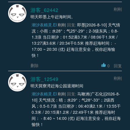
游客_62442
刚刚
明天即墨上午赶海时间。
潮汐表精灵.EI
刚刚
回复:
即墨[2026-8-10] 天气情
况：小雨；水28°；气25°-29°；2-3级东风；0.8-
1.3浪 当日潮汐：01:52满3.7米 / 08:06干1.9米 /
13:27满3.6米 / 20:34干0.5米 推荐赶海时间： -
17:00 ~ 20:30 (优) 赶海注意安全，祝你赶海愉
快！
删除
0
回复
游客_12549
刚刚
明天巽寮湾赶海公园退潮时间
潮汐表精灵.EI
刚刚
回复:
马鞭洲(广石化)[2026-8-
10] 天气情况：晴；水29°；气28°-33°；2级西
风；0.5-0.7浪 当日潮汐：06:40满2.1米 / 13:55干
0.3米 / 20:15满1.2米 / 22:49干1米 推荐赶海时
间： - 8:40 ~ 14:00 (优) 赶海注意安全，祝你赶海
愉快！