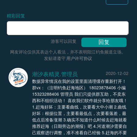
精彩回复
游客可以回复
网友评论仅供其表达个人看法，并不表明阳江钓鱼频道立场。
发贴请遵守
用户许可协议
潮汐表精灵.管理员
2020-12-02
数据异常情况在我的设置里面清理缓存重新打开！
群vx：（注明钓鱼赶海地区） 18023878406 小编
15323288406 管理员 我们只提供群互助，不卖东
西和不组织活动！ 喜欢我们软件就分享给朋友哦！
1.赶海好坏：主要看曲线，次要看大中小潮 2.曲线
好坏：根据位置，主要看最低点，次要看落差，最
低点后准备涨潮 3.确实不知道什么时候去赶海就看
推荐赶海（日期旁边的潮报）吧 4.河道潮汐需要自
己观察进行调整，准不准看自己经验 5.赶海的不要