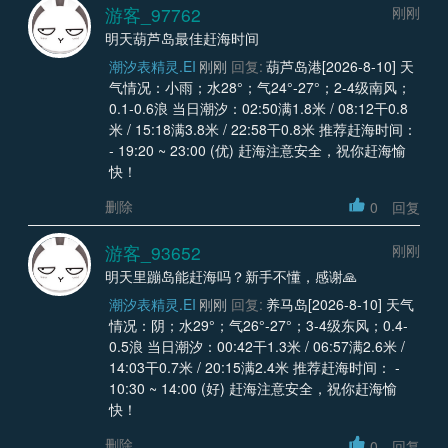
游客_97762
刚刚
明天葫芦岛最佳赶海时间
潮汐表精灵.EI
刚刚
回复:
葫芦岛港[2026-8-10] 天
气情况：小雨；水28°；气24°-27°；2-4级南风；
0.1-0.6浪 当日潮汐：02:50满1.8米 / 08:12干0.8
米 / 15:18满3.8米 / 22:58干0.8米 推荐赶海时间：
- 19:20 ~ 23:00 (优) 赶海注意安全，祝你赶海愉
快！
删除
0
回复
游客_93652
刚刚
明天里蹦岛能赶海吗？新手不懂，感谢🙏
潮汐表精灵.EI
刚刚
回复:
养马岛[2026-8-10] 天气
情况：阴；水29°；气26°-27°；3-4级东风；0.4-
0.5浪 当日潮汐：00:42干1.3米 / 06:57满2.6米 /
14:03干0.7米 / 20:15满2.4米 推荐赶海时间： -
10:30 ~ 14:00 (好) 赶海注意安全，祝你赶海愉
快！
删除
0
回复