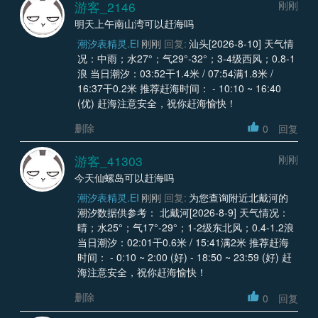
游客_2146
刚刚
明天上午南山湾可以赶海吗
潮汐表精灵.EI
刚刚
回复:
汕头[2026-8-10] 天气情
况：中雨；水27°；气29°-32°；3-4级西风；0.8-1
浪 当日潮汐：03:52干1.4米 / 07:54满1.8米 /
16:37干0.2米 推荐赶海时间： - 10:10 ~ 16:40
(优) 赶海注意安全，祝你赶海愉快！
删除
0
回复
游客_41303
刚刚
今天仙螺岛可以赶海吗
潮汐表精灵.EI
刚刚
回复:
为您查询附近北戴河的
潮汐数据供参考： 北戴河[2026-8-9] 天气情况：
晴；水25°；气17°-29°；1-2级东北风；0.4-1.2浪
当日潮汐：02:01干0.6米 / 15:41满2米 推荐赶海
时间： - 0:10 ~ 2:00 (好) - 18:50 ~ 23:59 (好) 赶
海注意安全，祝你赶海愉快！
删除
0
回复