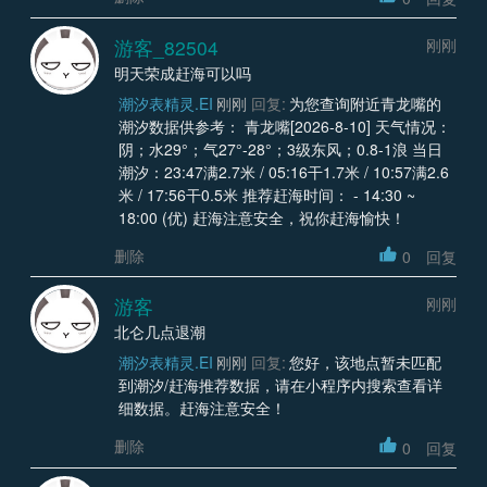
游客_82504
刚刚
明天荣成赶海可以吗
潮汐表精灵.EI
刚刚
回复:
为您查询附近青龙嘴的
潮汐数据供参考： 青龙嘴[2026-8-10] 天气情况：
阴；水29°；气27°-28°；3级东风；0.8-1浪 当日
潮汐：23:47满2.7米 / 05:16干1.7米 / 10:57满2.6
米 / 17:56干0.5米 推荐赶海时间： - 14:30 ~
18:00 (优) 赶海注意安全，祝你赶海愉快！
删除
0
回复
游客
刚刚
北仑几点退潮
潮汐表精灵.EI
刚刚
回复:
您好，该地点暂未匹配
到潮汐/赶海推荐数据，请在小程序内搜索查看详
细数据。赶海注意安全！
删除
0
回复