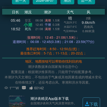
前一天
2026-08-07
潮历
后一天
日长
潮况
潮汐
天气
风
晴
2级
05:46
廿五
06:08
满潮
1.5米
9.6km/h
气温29.3°C
小潮
~
12:45
干潮
0.3米
西南风
水温27.6°C
18:52
死汛
21:08
满潮
1.5米
0.89米浪
气压990hpa
涨潮时间： 12:45 - 21:08(1.5米)；
退潮时间： 06:08 - 12:45(0.3米)；21:08 - 23:59(??分)
推荐赶海时间：8:50 - 12:50点(优)；
最佳鱼口时间：5-7点；11-13点；20-22点；
地区、地图按钮可以帮助你找到目的地
潮汐表数据来自国家海洋信息中心
配重流速：根据潮汐推算而出，只能用于钓组配重参考。
本潮汐为天文潮位，不包括由于气象或其他因素造成的增减水变化
在特殊情况下，还应考虑台风、寒潮和洪水等因素。
1***W
60142
潮汐表精灵App版本下载
全国潮汐表和天气风浪查询软件。
下载