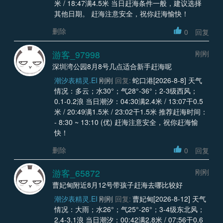
米 / 18:47满4.5米 当日赶海条件一般，建议选择
其他日期。 赶海注意安全，祝你赶海愉快！
删除
0
回复
游客_97998
刚刚
深圳湾公园8月8号几点适合新手赶海呢
潮汐表精灵.EI
刚刚
回复:
蛇口港[2026-8-8] 天气
情况：多云；水30°；气28°-36°；2-3级西风；
0.1-0.2浪 当日潮汐：04:30满2.4米 / 13:07干0.5
米 / 20:49满1.5米 / 23:02干1.5米 推荐赶海时间：
- 8:30 ~ 13:10 (优) 赶海注意安全，祝你赶海愉
快！
删除
0
回复
游客_65872
刚刚
曹妃甸附近8月12号带孩子赶海去哪比较好
潮汐表精灵.EI
刚刚
回复:
曹妃甸[2026-8-12] 天气
情况：大雨；水26°；气25°-26°；3-4级东北风；
2.4-3.1浪 当日潮汐：00:42满2.8米 / 07:56干0.6