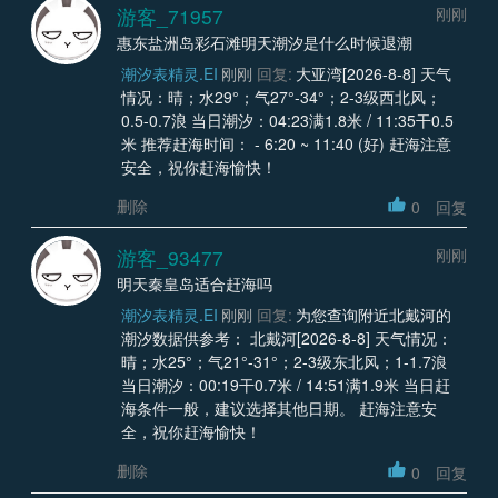
游客_71957
刚刚
惠东盐洲岛彩石滩明天潮汐是什么时候退潮
潮汐表精灵.EI
刚刚
回复:
大亚湾[2026-8-8] 天气
情况：晴；水29°；气27°-34°；2-3级西北风；
0.5-0.7浪 当日潮汐：04:23满1.8米 / 11:35干0.5
米 推荐赶海时间： - 6:20 ~ 11:40 (好) 赶海注意
安全，祝你赶海愉快！
删除
0
回复
游客_93477
刚刚
明天秦皇岛适合赶海吗
潮汐表精灵.EI
刚刚
回复:
为您查询附近北戴河的
潮汐数据供参考： 北戴河[2026-8-8] 天气情况：
晴；水25°；气21°-31°；2-3级东北风；1-1.7浪
当日潮汐：00:19干0.7米 / 14:51满1.9米 当日赶
海条件一般，建议选择其他日期。 赶海注意安
全，祝你赶海愉快！
删除
0
回复