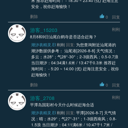
米 推荐赶海时间： - 18:30 ~ 23:40 (优) 赶海注意
安全，祝你赶海愉快！
删除
0
回复
游客_15203
刚刚
8月8和9日汕尾白鹤寺是否适合赶海？
潮汐表精灵.EI
刚刚
回复:
为您查询附近汕尾港的
潮汐数据供参考： 汕尾港[2026-8-8] 天气情况：
多云；水28°；气28°-30°；2-3级西风；0.5-0.7浪
当日潮汐：04:34满1.6米 / 13:47干0.3米 推荐赶
海时间： - 5:20 ~ 14:00 (优) 赶海注意安全，祝你
赶海愉快！
删除
0
回复
游客_2708
刚刚
平潭岛国彩村今天什么时候赶海合适
潮汐表精灵.EI
刚刚
回复:
平潭[2026-8-7] 天气情
况：晴；水29°；气27°-31°；1-3级西南风；0.8-
1.5浪 当日潮汐：04:11满6米 / 10:47干1.7米 /