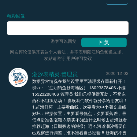
精彩回复
游客可以回复
网友评论仅供其表达个人看法，并不表明阳江钓鱼频道立场。
发贴请遵守
用户许可协议
潮汐表精灵.管理员
2020-12-02
数据异常情况在我的设置里面清理缓存重新打开！
群vx：（注明钓鱼赶海地区） 18023878406 小编
15323288406 管理员 我们只提供群互助，不卖东
西和不组织活动！ 喜欢我们软件就分享给朋友哦！
1.赶海好坏：主要看曲线，次要看大中小潮 2.曲线
好坏：根据位置，主要看最低点，次要看落差，最
低点后准备涨潮 3.确实不知道什么时候去赶海就看
推荐赶海（日期旁边的潮报）吧 4.河道潮汐需要自
己观察进行调整，准不准看自己经验 5.赶海的不要