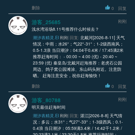
删除
0
回复
游客_25685
刚刚
浅水湾浴场8.11号推荐什么时候去？
潮汐表精灵.EI
刚刚
回复:
北戴河[2026-8-11] 天气
情况：中雨；水26°；气22°-31°；1-2级西南风；
0.5-1.3浪 当日潮汐：04:04干0.4米 / 17:45满2米
推荐赶海时间： - 00:00 ~ 4:00 (优) - 20:40 ~
23:59 (优) 秦皇岛/北戴河赶海推荐：老虎石公园
周边、鸽子窝公园滩涂、东山码头附近。注意防
晒。 赶海注意安全，祝你赶海愉快！
删除
0
回复
游客_80788
刚刚
明天最佳赶海时间
潮汐表精灵.EI
刚刚
回复:
湛江[2026-8-8] 天气情
况：多云；水31°；气27°-33°；1-3级西风；0.1-
0.4浪 当日潮汐：05:59满3.4米 / 14:42干1.2米 /
20:23满2.1米 / 23:30干1.8米 推荐赶海时间： -