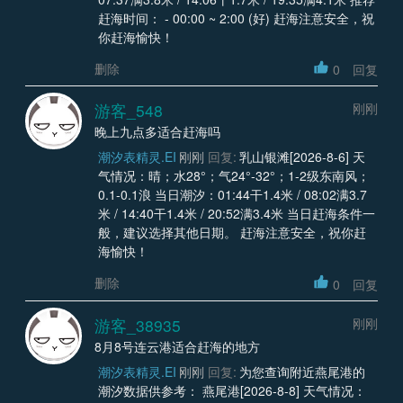
赶海时间： - 00:00 ~ 2:00 (好) 赶海注意安全，祝
你赶海愉快！
删除
0
回复
游客_548
刚刚
晚上九点多适合赶海吗
潮汐表精灵.EI
刚刚
回复:
乳山银滩[2026-8-6] 天
气情况：晴；水28°；气24°-32°；1-2级东南风；
0.1-0.1浪 当日潮汐：01:44干1.4米 / 08:02满3.7
米 / 14:40干1.4米 / 20:52满3.4米 当日赶海条件一
般，建议选择其他日期。 赶海注意安全，祝你赶
海愉快！
删除
0
回复
游客_38935
刚刚
8月8号连云港适合赶海的地方
潮汐表精灵.EI
刚刚
回复:
为您查询附近燕尾港的
潮汐数据供参考： 燕尾港[2026-8-8] 天气情况：