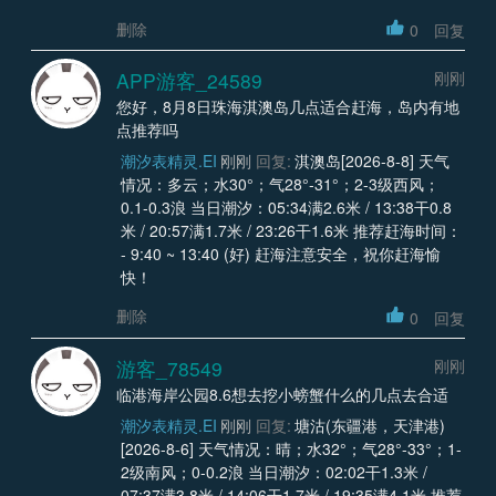
删除
0
回复
APP游客_24589
刚刚
您好，8月8日珠海淇澳岛几点适合赶海，岛内有地
点推荐吗
潮汐表精灵.EI
刚刚
回复:
淇澳岛[2026-8-8] 天气
情况：多云；水30°；气28°-31°；2-3级西风；
0.1-0.3浪 当日潮汐：05:34满2.6米 / 13:38干0.8
米 / 20:57满1.7米 / 23:26干1.6米 推荐赶海时间：
- 9:40 ~ 13:40 (好) 赶海注意安全，祝你赶海愉
快！
删除
0
回复
游客_78549
刚刚
临港海岸公园8.6想去挖小螃蟹什么的几点去合适
潮汐表精灵.EI
刚刚
回复:
塘沽(东疆港，天津港)
[2026-8-6] 天气情况：晴；水32°；气28°-33°；1-
2级南风；0-0.2浪 当日潮汐：02:02干1.3米 /
07:37满3.8米 / 14:06干1.7米 / 19:35满4.1米 推荐