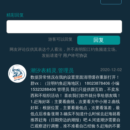
精彩回复
游客可以回复
网友评论仅供其表达个人看法，并不表明阳江钓鱼频道立场。
发贴请遵守
用户许可协议
潮汐表精灵.管理员
2020-12-02
数据异常情况在我的设置里面清理缓存重新打开！
群vx：（注明钓鱼赶海地区） 18023878406 小编
15323288406 管理员 我们只提供群互助，不卖东
西和不组织活动！ 喜欢我们软件就分享给朋友哦！
1.赶海好坏：主要看曲线，次要看大中小潮 2.曲线
好坏：根据位置，主要看最低点，次要看落差，最
低点后准备涨潮 3.确实不知道什么时候去赶海就看
推荐赶海（日期旁边的潮报）吧 4.河道潮汐需要自
己观察进行调整，准不准看自己经验 5.赶海的不要