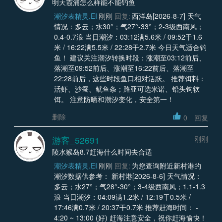
明天霞浦怎么样能不能钓鱼
潮汐表精灵.EI
刚刚
回复:
西洋岛[2026-8-7] 天气
情况：多云；水30°；气27°-33°；2-3级西南风；
0.4-0.7浪 当日潮汐：03:12满5.6米 / 09:52干1.6
米 / 16:22满5.5米 / 22:28干2.7米 今日天气适合钓
鱼！ 建议关注潮汐转换时段：涨潮至03:12前后、
落潮至09:52前后、涨潮至16:22前后、落潮至
22:28前后，这些时段鱼口相对活跃。 推荐饵料：
活虾、沙蚕、鱿鱼条；路亚可选米诺、铅头钩软
饵。 注意防晒和潮汐变化，安全第一！
删除
0
回复
游客_52691
刚刚
陵水猴岛8.7赶海什么时间去合适
潮汐表精灵.EI
刚刚
回复:
为您查询附近新村港的
潮汐数据供参考： 新村港[2026-8-6] 天气情况：
多云；水27°；气28°-30°；3-4级西南风；1.1-1.3
浪 当日潮汐：04:09满1.2米 / 12:19干0.5米 /
17:46满0.7米 / 20:37干0.7米 推荐赶海时间： -
4:20 ~ 13:00 (好) 赶海注意安全，祝你赶海愉快！