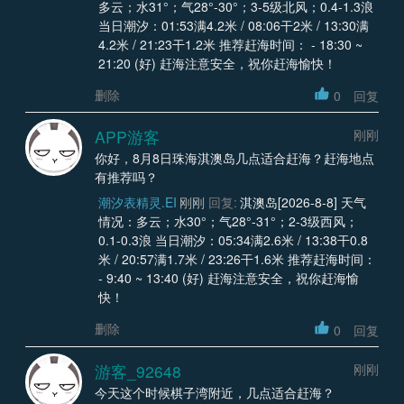
多云；水31°；气28°-30°；3-5级北风；0.4-1.3浪
当日潮汐：01:53满4.2米 / 08:06干2米 / 13:30满
4.2米 / 21:23干1.2米 推荐赶海时间： - 18:30 ~
21:20 (好) 赶海注意安全，祝你赶海愉快！
删除
0
回复
APP游客
刚刚
你好，8月8日珠海淇澳岛几点适合赶海？赶海地点
有推荐吗？
潮汐表精灵.EI
刚刚
回复:
淇澳岛[2026-8-8] 天气
情况：多云；水30°；气28°-31°；2-3级西风；
0.1-0.3浪 当日潮汐：05:34满2.6米 / 13:38干0.8
米 / 20:57满1.7米 / 23:26干1.6米 推荐赶海时间：
- 9:40 ~ 13:40 (好) 赶海注意安全，祝你赶海愉
快！
删除
0
回复
游客_92648
刚刚
今天这个时候棋子湾附近，几点适合赶海？