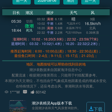
前一天
2026-08-06
潮历
后一天
日长
潮况
潮汐
天气
风
晴
03:32
满潮
6.1米
3级
05:30
廿四
16.5km/h
10:02
干潮
1.4米
气温29.4°C
微潮
~
16:20
满潮
5.9米
北风
水温28.75°C
18:44
死汛
22:32
干潮
2.2米
0.39米浪
气压1002hpa
涨潮时间： 10:02 - 16:20(5.9米)；22:32 - 23:59(??米)
退潮时间： 03:32 - 10:02(1.4米)；16:20 - 22:32(2.2米)；
推荐赶海时间：6:00 - 10:00点(差)；18:30 - 22:30点(差)；
最佳鱼口时间：2-4点；9-11点；15-17点；21-23点；
地区、地图按钮可以帮助你找到目的地
潮汐表数据来自国家海洋信息中心
配重流速：根据潮汐推算而出，只能用于钓组配重参考。
本潮汐为天文潮位，不包括由于气象或其他因素造成的增减水变化
在特殊情况下，还应考虑台风、寒潮和洪水等因素。
1***W
60142
潮汐表精灵App版本下载
全国潮汐表和天气风浪查询软件。
下载