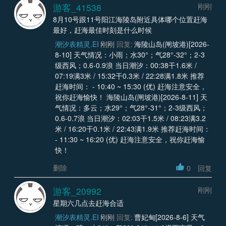
游客_41538
刚刚
8月10号跟11号阳江海陵岛附近具体哪个位置赶海
最好，赶海最佳时刻是什么时候
潮汐表精灵.EI
刚刚
回复:
海陵山岛(闸坡港)[2026-
8-10] 天气情况：小雨；水30°；气28°-32°；2-3
级西风；0.6-0.9浪 当日潮汐：00:38干1.6米 /
07:19满3米 / 15:32干0.3米 / 22:28满1.8米 推荐
赶海时间： - 10:40 ~ 15:30 (优) 赶海注意安全，
祝你赶海愉快！ 海陵山岛(闸坡港)[2026-8-11] 天
气情况：多云；水29°；气28°-31°；2-3级西风；
0.6-0.7浪 当日潮汐：02:03干1.5米 / 08:23满3.2
米 / 16:20干0.1米 / 22:43满1.9米 推荐赶海时间：
- 11:30 ~ 16:20 (优) 赶海注意安全，祝你赶海愉
快！
删除
0
回复
游客_20992
刚刚
星期六几点去赶海合适
潮汐表精灵.EI
刚刚
回复:
曹妃甸[2026-8-6] 天气