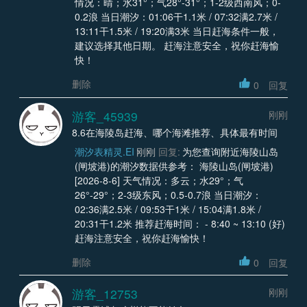
情况：晴；水31°；气28°-31°；1-2级西南风；0-
0.2浪 当日潮汐：01:06干1.1米 / 07:32满2.7米 /
13:11干1.5米 / 19:20满3米 当日赶海条件一般，
建议选择其他日期。 赶海注意安全，祝你赶海愉
快！
删除
0
回复
游客_45939
刚刚
8.6在海陵岛赶海、哪个海滩推荐、具体最有时间
潮汐表精灵.EI
刚刚
回复:
为您查询附近海陵山岛
(闸坡港)的潮汐数据供参考： 海陵山岛(闸坡港)
[2026-8-6] 天气情况：多云；水29°；气
26°-29°；2-3级东风；0.5-0.7浪 当日潮汐：
02:36满2.5米 / 09:53干1米 / 15:04满1.8米 /
20:31干1.2米 推荐赶海时间： - 8:40 ~ 13:10 (好)
赶海注意安全，祝你赶海愉快！
删除
0
回复
游客_12753
刚刚