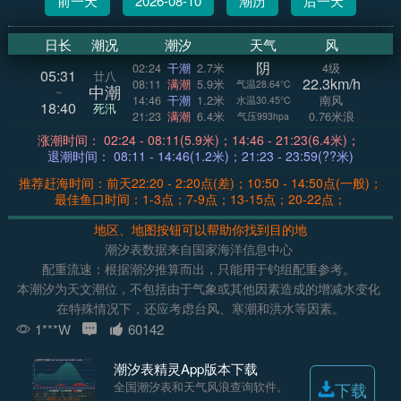
前一天
2026-08-10
潮历
后一天
日长
潮况
潮汐
天气
风
阴
02:24
干潮
2.7米
4级
05:31
廿八
22.3km/h
08:11
满潮
5.9米
气温28.64°C
中潮
~
14:46
干潮
1.2米
南风
水温30.45°C
18:40
死汛
21:23
满潮
6.4米
0.76米浪
气压993hpa
涨潮时间： 02:24 - 08:11(5.9米)；14:46 - 21:23(6.4米)；
退潮时间： 08:11 - 14:46(1.2米)；21:23 - 23:59(??米)
推荐赶海时间：前天22:20 - 2:20点(差)；10:50 - 14:50点(一般)；
最佳鱼口时间：1-3点；7-9点；13-15点；20-22点；
地区、地图按钮可以帮助你找到目的地
潮汐表数据来自国家海洋信息中心
配重流速：根据潮汐推算而出，只能用于钓组配重参考。
本潮汐为天文潮位，不包括由于气象或其他因素造成的增减水变化
在特殊情况下，还应考虑台风、寒潮和洪水等因素。
1***W
60142
潮汐表精灵App版本下载
全国潮汐表和天气风浪查询软件。
下载