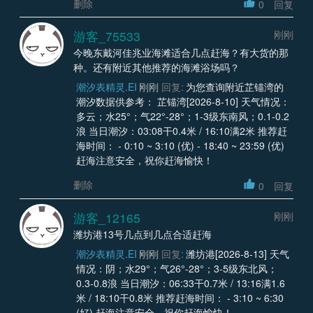
删除
0
回复
游客_75533
刚刚
今晚东戴河佳兆业海滩适合几点赶海？有大货的那
种。还有附近其他推荐的海滩浴场吗？
潮汐表精灵.EI
刚刚
回复:
为您查询附近芷锚湾的
潮汐数据供参考： 芷锚湾[2026-8-10] 天气情况：
多云；水25°；气22°-28°；1-3级东南风；0.1-0.2
浪 当日潮汐：03:08干0.4米 / 16:10满2米 推荐赶
海时间： - 0:10 ~ 3:10 (优) - 18:40 ~ 23:59 (优)
赶海注意安全，祝你赶海愉快！
删除
0
回复
游客_12165
刚刚
潍坊港13号几点到几点合适赶海
潮汐表精灵.EI
刚刚
回复:
潍坊港[2026-8-13] 天气
情况：阴；水29°；气26°-28°；3-5级东北风；
0.3-0.8浪 当日潮汐：06:33干0.7米 / 13:16满1.6
米 / 18:10干0.8米 推荐赶海时间： - 3:10 ~ 6:30
(好) 赶海注意安全，祝你赶海愉快！