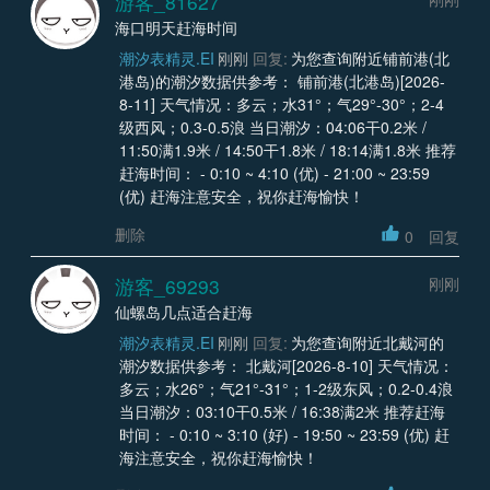
游客_81627
海口明天赶海时间
潮汐表精灵.EI
刚刚
回复:
为您查询附近铺前港(北
港岛)的潮汐数据供参考： 铺前港(北港岛)[2026-
8-11] 天气情况：多云；水31°；气29°-30°；2-4
级西风；0.3-0.5浪 当日潮汐：04:06干0.2米 /
11:50满1.9米 / 14:50干1.8米 / 18:14满1.8米 推荐
赶海时间： - 0:10 ~ 4:10 (优) - 21:00 ~ 23:59
(优) 赶海注意安全，祝你赶海愉快！
删除
0
回复
游客_69293
刚刚
仙螺岛几点适合赶海
潮汐表精灵.EI
刚刚
回复:
为您查询附近北戴河的
潮汐数据供参考： 北戴河[2026-8-10] 天气情况：
多云；水26°；气21°-31°；1-2级东风；0.2-0.4浪
当日潮汐：03:10干0.5米 / 16:38满2米 推荐赶海
时间： - 0:10 ~ 3:10 (好) - 19:50 ~ 23:59 (优) 赶
海注意安全，祝你赶海愉快！