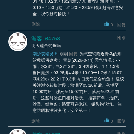
01:48干0.2米 / 16:24满5.1米 推荐赶海时间： -
0:10 ~ 1:50 (优) - 21:20 ~ 23:59 (优) 赶海注意安
全，祝你赶海愉快！
删除
0
回复
游客_64758
刚刚
明天适合钓鱼吗
潮汐表精灵.EI
刚刚
回复:
为您查询附近青岛的潮
汐数据供参考： 青岛[2026-8-11] 天气情况：小
雨；水28°；气27°-28°；3-4级东风；1.1-1.3浪
当日潮汐：03:26满4.4米 / 10:00干1.7米 / 15:07
满4.2米 / 22:21干0.3米 今日天气适合钓鱼！ 建议
关注潮汐转换时段：涨潮至03:26前后、落潮至
10:00前后、涨潮至15:07前后、落潮至22:21前
后，这些时段鱼口相对活跃。 推荐饵料：活虾、
沙蚕、鱿鱼条；路亚可选米诺、铅头钩软饵。 注
意防晒和潮汐变化，安全第一！
删除
0
回复
刚刚