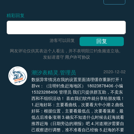
精彩回复
游客可以回复
网友评论仅供其表达个人看法，并不表明阳江钓鱼频道立场。
发贴请遵守
用户许可协议
潮汐表精灵.管理员
2020-12-02
数据异常情况在我的设置里面清理缓存重新打开！
群vx：（注明钓鱼赶海地区） 18023878406 小编
15323288406 管理员 我们只提供群互助，不卖东
西和不组织活动！ 喜欢我们软件就分享给朋友哦！
1.赶海好坏：主要看曲线，次要看大中小潮 2.曲线
好坏：根据位置，主要看最低点，次要看落差，最
低点后准备涨潮 3.确实不知道什么时候去赶海就看
推荐赶海（日期旁边的潮报）吧 4.河道潮汐需要自
己观察进行调整，准不准看自己经验 5.赶海的不要