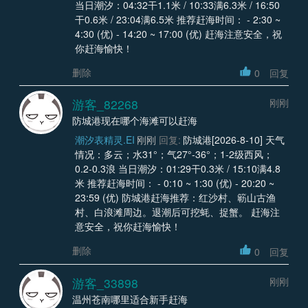
当日潮汐：04:32干1.1米 / 10:33满6.3米 / 16:50
干0.6米 / 23:04满6.5米 推荐赶海时间： - 2:30 ~
4:30 (优) - 14:20 ~ 17:00 (优) 赶海注意安全，祝
你赶海愉快！
删除
0
回复
游客_82268
刚刚
防城港现在哪个海滩可以赶海
潮汐表精灵.EI
刚刚
回复:
防城港[2026-8-10] 天气
情况：多云；水31°；气27°-36°；1-2级西风；
0.2-0.3浪 当日潮汐：01:29干0.3米 / 15:10满4.8
米 推荐赶海时间： - 0:10 ~ 1:30 (优) - 20:20 ~
23:59 (优) 防城港赶海推荐：红沙村、簕山古渔
村、白浪滩周边。退潮后可挖蚝、捉蟹。 赶海注
意安全，祝你赶海愉快！
删除
0
回复
游客_33898
刚刚
温州苍南哪里适合新手赶海