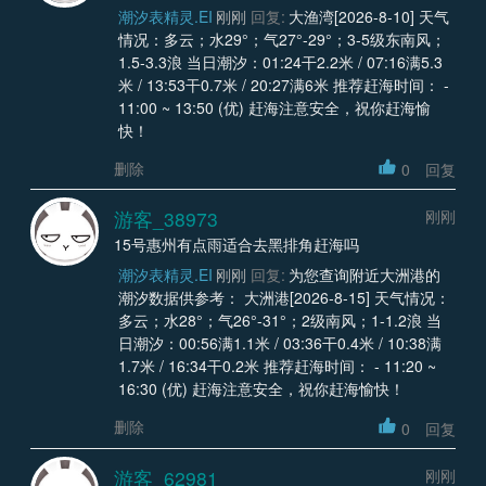
潮汐表精灵.EI
刚刚
回复:
大渔湾[2026-8-10] 天气
情况：多云；水29°；气27°-29°；3-5级东南风；
1.5-3.3浪 当日潮汐：01:24干2.2米 / 07:16满5.3
米 / 13:53干0.7米 / 20:27满6米 推荐赶海时间： -
11:00 ~ 13:50 (优) 赶海注意安全，祝你赶海愉
快！
删除
0
回复
游客_38973
刚刚
15号惠州有点雨适合去黑排角赶海吗
潮汐表精灵.EI
刚刚
回复:
为您查询附近大洲港的
潮汐数据供参考： 大洲港[2026-8-15] 天气情况：
多云；水28°；气26°-31°；2级南风；1-1.2浪 当
日潮汐：00:56满1.1米 / 03:36干0.4米 / 10:38满
1.7米 / 16:34干0.2米 推荐赶海时间： - 11:20 ~
16:30 (优) 赶海注意安全，祝你赶海愉快！
删除
0
回复
游客_62981
刚刚