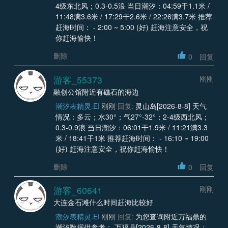
4级东北风；0.3-0.5浪 当日潮汐：04:59干1.1米 /
11:48满3.6米 / 17:29干2.6米 / 22:26满3.7米 推荐
赶海时间： - 2:00 ~ 5:00 (好) 赶海注意安全，祝
你赶海愉快！
删除
0
回复
游客_55373
刚刚
融创公馆附近有礁石的海边
潮汐表精灵.EI
刚刚
回复:
灵山岛[2026-8-8] 天气
情况：多云；水30°；气27°-32°；2-4级西北风；
0.3-0.9浪 当日潮汐：06:01干1.9米 / 11:21满3.3
米 / 18:41干1米 推荐赶海时间： - 16:10 ~ 19:00
(好) 赶海注意安全，祝你赶海愉快！
删除
0
回复
游客_60641
刚刚
大连金石滩什么时间赶海比较好
潮汐表精灵.EI
刚刚
回复:
为您查询附近万福鼎的
潮汐数据供参考： 万福鼎[2026-8-8] 天气情况：