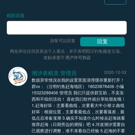
精彩回复
游客可以回复
网友评论仅供其表达个人看法，并不表明阳江钓鱼频道立场。
发贴请遵守
用户许可协议
潮汐表精灵.管理员
2020-12-02
数据异常情况在我的设置里面清理缓存重新打开！
群vx：（注明钓鱼赶海地区） 18023878406 小编
15323288406 管理员 我们只提供群互助，不卖东
西和不组织活动！ 喜欢我们软件就分享给朋友哦！
1.赶海好坏：主要看曲线，次要看大中小潮 2.曲线
好坏：根据位置，主要看最低点，次要看落差，最
低点后准备涨潮 3.确实不知道什么时候去赶海就看
推荐赶海（日期旁边的潮报）吧 4.河道潮汐需要自
己观察进行调整，准不准看自己经验 5.赶海的不要