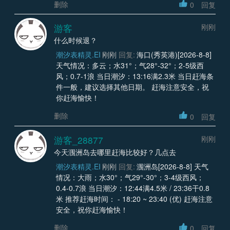
删除
0
回复
游客
刚刚
什么时候退？
潮汐表精灵.EI
刚刚
回复:
海口(秀英港)[2026-8-8]
天气情况：多云；水31°；气28°-32°；2-5级西
风；0.7-1浪 当日潮汐：13:16满2.3米 当日赶海条
件一般，建议选择其他日期。 赶海注意安全，祝
你赶海愉快！
删除
0
回复
游客_28877
刚刚
今天涠洲岛去哪里赶海比较好？几点去
潮汐表精灵.EI
刚刚
回复:
涠洲岛[2026-8-8] 天气
情况：大雨；水30°；气29°-30°；3-4级西风；
0.4-0.7浪 当日潮汐：12:44满4.5米 / 23:36干0.8
米 推荐赶海时间： - 18:20 ~ 23:40 (优) 赶海注意
安全，祝你赶海愉快！
删除
0
回复