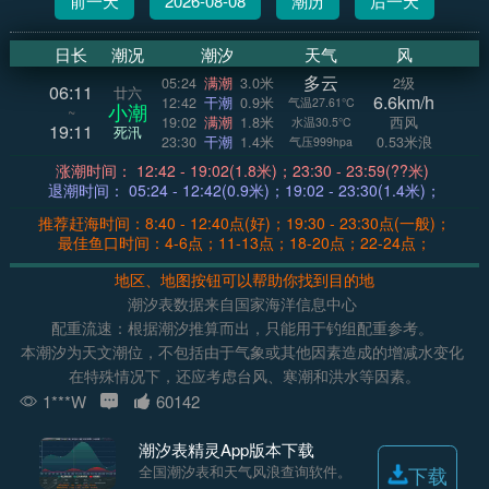
前一天
2026-08-08
潮历
后一天
日长
潮况
潮汐
天气
风
多云
05:24
满潮
3.0米
2级
06:11
廿六
6.6km/h
12:42
干潮
0.9米
气温27.61°C
小潮
~
19:02
满潮
1.8米
西风
水温30.5°C
19:11
死汛
23:30
干潮
1.4米
0.53米浪
气压999hpa
涨潮时间： 12:42 - 19:02(1.8米)；23:30 - 23:59(??米)
退潮时间： 05:24 - 12:42(0.9米)；19:02 - 23:30(1.4米)；
推荐赶海时间：8:40 - 12:40点(好)；19:30 - 23:30点(一般)；
最佳鱼口时间：4-6点；11-13点；18-20点；22-24点；
地区、地图按钮可以帮助你找到目的地
潮汐表数据来自国家海洋信息中心
配重流速：根据潮汐推算而出，只能用于钓组配重参考。
本潮汐为天文潮位，不包括由于气象或其他因素造成的增减水变化
在特殊情况下，还应考虑台风、寒潮和洪水等因素。
1***W
60142
潮汐表精灵App版本下载
全国潮汐表和天气风浪查询软件。
下载