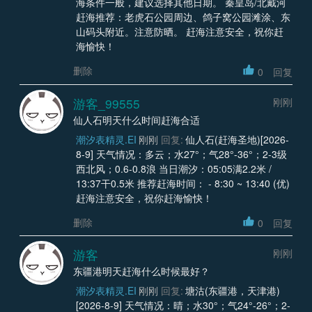
海条件一般，建议选择其他日期。 秦皇岛/北戴河
赶海推荐：老虎石公园周边、鸽子窝公园滩涂、东
山码头附近。注意防晒。 赶海注意安全，祝你赶
海愉快！
删除
0
回复
游客_99555
刚刚
仙人石明天什么时间赶海合适
潮汐表精灵.EI
刚刚
回复:
仙人石(赶海圣地)[2026-
8-9] 天气情况：多云；水27°；气28°-36°；2-3级
西北风；0.6-0.8浪 当日潮汐：05:05满2.2米 /
13:37干0.5米 推荐赶海时间： - 8:30 ~ 13:40 (优)
赶海注意安全，祝你赶海愉快！
删除
0
回复
游客
刚刚
东疆港明天赶海什么时候最好？
潮汐表精灵.EI
刚刚
回复:
塘沽(东疆港，天津港)
[2026-8-9] 天气情况：晴；水30°；气24°-26°；2-