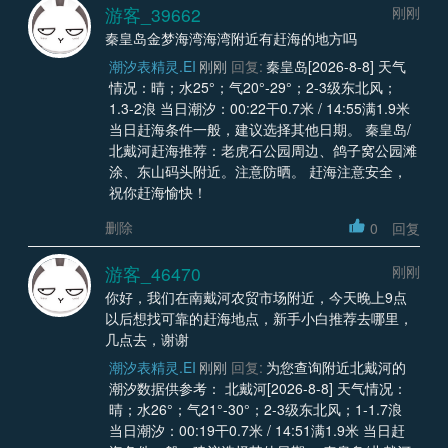
游客_39662
刚刚
秦皇岛金梦海湾海湾附近有赶海的地方吗
潮汐表精灵.EI
刚刚
回复:
秦皇岛[2026-8-8] 天气
情况：晴；水25°；气20°-29°；2-3级东北风；
1.3-2浪 当日潮汐：00:22干0.7米 / 14:55满1.9米
当日赶海条件一般，建议选择其他日期。 秦皇岛/
北戴河赶海推荐：老虎石公园周边、鸽子窝公园滩
涂、东山码头附近。注意防晒。 赶海注意安全，
祝你赶海愉快！
删除
0
回复
游客_46470
刚刚
你好，我们在南戴河农贸市场附近，今天晚上9点
以后想找可靠的赶海地点，新手小白推荐去哪里，
几点去，谢谢
潮汐表精灵.EI
刚刚
回复:
为您查询附近北戴河的
潮汐数据供参考： 北戴河[2026-8-8] 天气情况：
晴；水26°；气21°-30°；2-3级东北风；1-1.7浪
当日潮汐：00:19干0.7米 / 14:51满1.9米 当日赶