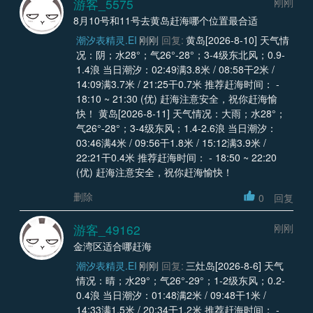
游客_5575
刚刚
8月10号和11号去黄岛赶海哪个位置最合适
潮汐表精灵.EI
刚刚
回复:
黄岛[2026-8-10] 天气情
况：阴；水28°；气26°-28°；3-4级东北风；0.9-
1.4浪 当日潮汐：02:49满3.8米 / 08:58干2米 /
14:09满3.7米 / 21:25干0.7米 推荐赶海时间： -
18:10 ~ 21:30 (优) 赶海注意安全，祝你赶海愉
快！ 黄岛[2026-8-11] 天气情况：大雨；水28°；
气26°-28°；3-4级东风；1.4-2.6浪 当日潮汐：
03:46满4米 / 09:56干1.8米 / 15:12满3.9米 /
22:21干0.4米 推荐赶海时间： - 18:50 ~ 22:20
(优) 赶海注意安全，祝你赶海愉快！
删除
0
回复
游客_49162
刚刚
金湾区适合哪赶海
潮汐表精灵.EI
刚刚
回复:
三灶岛[2026-8-6] 天气
情况：晴；水29°；气26°-29°；1-2级东风；0.2-
0.4浪 当日潮汐：01:48满2米 / 09:48干1米 /
14:33满1.5米 / 20:34干1.2米 推荐赶海时间： -