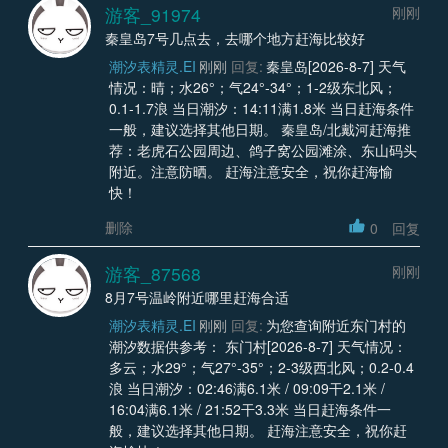
游客_91974
刚刚
秦皇岛7号几点去，去哪个地方赶海比较好
潮汐表精灵.EI
刚刚
回复:
秦皇岛[2026-8-7] 天气
情况：晴；水26°；气24°-34°；1-2级东北风；
0.1-1.7浪 当日潮汐：14:11满1.8米 当日赶海条件
一般，建议选择其他日期。 秦皇岛/北戴河赶海推
荐：老虎石公园周边、鸽子窝公园滩涂、东山码头
附近。注意防晒。 赶海注意安全，祝你赶海愉
快！
删除
0
回复
游客_87568
刚刚
8月7号温岭附近哪里赶海合适
潮汐表精灵.EI
刚刚
回复:
为您查询附近东门村的
潮汐数据供参考： 东门村[2026-8-7] 天气情况：
多云；水29°；气27°-35°；2-3级西北风；0.2-0.4
浪 当日潮汐：02:46满6.1米 / 09:09干2.1米 /
16:04满6.1米 / 21:52干3.3米 当日赶海条件一
般，建议选择其他日期。 赶海注意安全，祝你赶