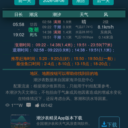
前一天
2026-08-06
潮历
后一天
日长
潮况
潮汐
天气
风
晴
02:58
满潮
1.9米
2级
05:58
廿四
8.1km/h
09:22
干潮
0.9米
气温27.74°C
微潮
~
14:38
满潮
1.4米
东南风
水温28.95°C
19:02
死汛
19:51
干潮
1.1米
0.14米浪
气压1003hpa
涨潮时间： 09:22 - 14:38(1.4米)；19:51 - 23:59(??米)
退潮时间： 02:58 - 09:22(0.9米)；14:38 - 19:51(1.1米)；
推荐赶海时间：5:20 - 9:20点(好)；15:50 - 19:50点(一般)；
最佳鱼口时间：2-4点；8-10点；13-15点；18-20点；
地区、地图按钮可以帮助你找到目的地
潮汐表数据来自国家海洋信息中心
配重流速：根据潮汐推算而出，只能用于钓组配重参考。
本潮汐为天文潮位，不包括由于气象或其他因素造成的增减水变化
在特殊情况下，还应考虑台风、寒潮和洪水等因素。
1***W
60142
潮汐表精灵App版本下载
全国潮汐表和天气风浪查询软件。
下载