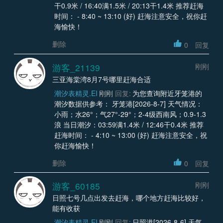
干0.9米 / 16:40满1.5米 / 20:13干1.4米 推荐赶海
时间： - 8:40 ~ 13:10 (好) 赶海注意安全，祝你赶
海愉快！
删除
0
回复
游客_21139
刚刚
三亚海棠湾8月7号哪里赶海合适
潮汐表精灵.EI
刚刚
回复:
为您查询附近牙笼港的
潮汐数据供参考： 牙笼港[2026-8-7] 天气情况：
小雨；水26°；气27°-29°；2-4级西南风；0.9-1.3
浪 当日潮汐：03:59满1.4米 / 12:46干0.4米 推荐
赶海时间： - 4:10 ~ 13:00 (好) 赶海注意安全，祝
你赶海愉快！
删除
0
回复
游客_60185
刚刚
日照七号几点出发去赶海，哪个地方赶海比较好，
能有收获
潮汐表精灵.EI
刚刚
回复:
日照港[2026-8-6] 天气