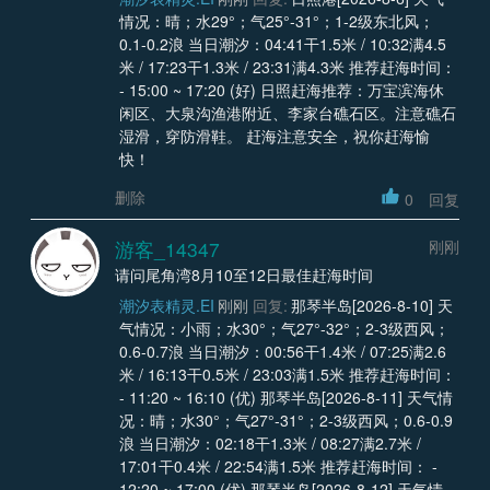
情况：晴；水29°；气25°-31°；1-2级东北风；
0.1-0.2浪 当日潮汐：04:41干1.5米 / 10:32满4.5
米 / 17:23干1.3米 / 23:31满4.3米 推荐赶海时间：
- 15:00 ~ 17:20 (好) 日照赶海推荐：万宝滨海休
闲区、大泉沟渔港附近、李家台礁石区。注意礁石
湿滑，穿防滑鞋。 赶海注意安全，祝你赶海愉
快！
删除
0
回复
游客_14347
刚刚
请问尾角湾8月10至12日最佳赶海时间
潮汐表精灵.EI
刚刚
回复:
那琴半岛[2026-8-10] 天
气情况：小雨；水30°；气27°-32°；2-3级西风；
0.6-0.7浪 当日潮汐：00:56干1.4米 / 07:25满2.6
米 / 16:13干0.5米 / 23:03满1.5米 推荐赶海时间：
- 11:20 ~ 16:10 (优) 那琴半岛[2026-8-11] 天气情
况：晴；水30°；气27°-31°；2-3级西风；0.6-0.9
浪 当日潮汐：02:18干1.3米 / 08:27满2.7米 /
17:01干0.4米 / 22:54满1.5米 推荐赶海时间： -
12:20 ~ 17:00 (优) 那琴半岛[2026-8-12] 天气情