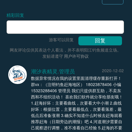
精彩回复
游客可以回复
网友评论仅供其表达个人看法，并不表明阳江钓鱼频道立场。
发贴请遵守
用户许可协议
潮汐表精灵.管理员
2020-12-02
数据异常情况在我的设置里面清理缓存重新打开！
群vx：（注明钓鱼赶海地区） 18023878406 小编
15323288406 管理员 我们只提供群互助，不卖东
西和不组织活动！ 喜欢我们软件就分享给朋友哦！
1.赶海好坏：主要看曲线，次要看大中小潮 2.曲线
好坏：根据位置，主要看最低点，次要看落差，最
低点后准备涨潮 3.确实不知道什么时候去赶海就看
推荐赶海（日期旁边的潮报）吧 4.河道潮汐需要自
己观察进行调整，准不准看自己经验 5.赶海的不要