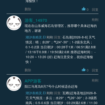
海愉快！
删除
0
回复
游客_14970
刚刚
现在在山东威海石岛管理区，推荐哪个具体赶海的
地方，谢谢
潮汐表精灵.EI
刚刚
回复:
石岛港[2026-8-6] 天气
情况：晴；水28°；气24°-30°；1-2级东北风；
0.1-0.2浪 当日潮汐：00:28干1米 / 06:51满2.8米
/ 13:16干0.9米 / 19:50满2.6米 推荐赶海时间： -
10:20 ~ 13:20 (好) 赶海注意安全，祝你赶海愉
快！
删除
0
回复
APP游客
刚刚
阳江马尾岛8月7号什么时候适合赶海
潮汐表精灵.EI
刚刚
回复:
瓦晒(赶海圣地)[2026-8-
7] 天气情况：多云；水29°；气26°-30°；2-3级西
南风；0.5-0.6浪 当日潮汐：03:29满2.6米 / 11:30