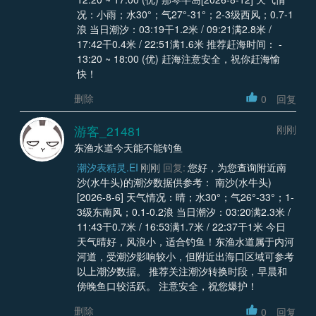
况：小雨；水30°；气27°-31°；2-3级西风；0.7-1
浪 当日潮汐：03:19干1.2米 / 09:21满2.8米 /
17:42干0.4米 / 22:51满1.6米 推荐赶海时间： -
13:20 ~ 18:00 (优) 赶海注意安全，祝你赶海愉
快！
删除
0
回复
游客_21481
刚刚
东渔水道今天能不能钓鱼
潮汐表精灵.EI
刚刚
回复:
您好，为您查询附近南
沙(水牛头)的潮汐数据供参考： 南沙(水牛头)
[2026-8-6] 天气情况：晴；水30°；气26°-33°；1-
3级东南风；0.1-0.2浪 当日潮汐：03:20满2.3米 /
11:43干0.7米 / 16:53满1.7米 / 22:37干1米 今日
天气晴好，风浪小，适合钓鱼！东渔水道属于内河
河道，受潮汐影响较小，但附近出海口区域可参考
以上潮汐数据。 推荐关注潮汐转换时段，早晨和
傍晚鱼口较活跃。 注意安全，祝您爆护！
删除
0
回复