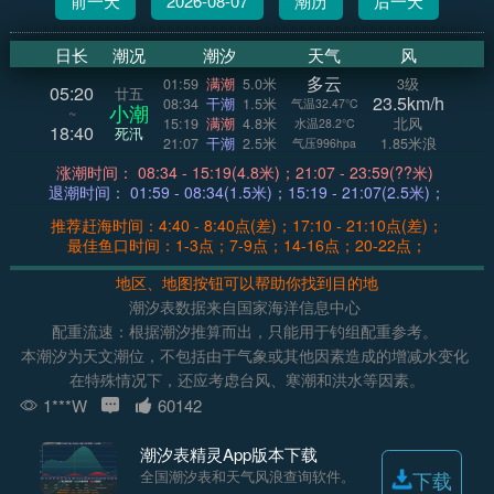
前一天
2026-08-07
潮历
后一天
日长
潮况
潮汐
天气
风
多云
01:59
满潮
5.0米
3级
05:20
廿五
23.5km/h
08:34
干潮
1.5米
气温32.47°C
小潮
~
15:19
满潮
4.8米
北风
水温28.2°C
18:40
死汛
21:07
干潮
2.5米
1.85米浪
气压996hpa
涨潮时间： 08:34 - 15:19(4.8米)；21:07 - 23:59(??米)
退潮时间： 01:59 - 08:34(1.5米)；15:19 - 21:07(2.5米)；
推荐赶海时间：4:40 - 8:40点(差)；17:10 - 21:10点(差)；
最佳鱼口时间：1-3点；7-9点；14-16点；20-22点；
地区、地图按钮可以帮助你找到目的地
潮汐表数据来自国家海洋信息中心
配重流速：根据潮汐推算而出，只能用于钓组配重参考。
本潮汐为天文潮位，不包括由于气象或其他因素造成的增减水变化
在特殊情况下，还应考虑台风、寒潮和洪水等因素。
1***W
60142
潮汐表精灵App版本下载
全国潮汐表和天气风浪查询软件。
下载