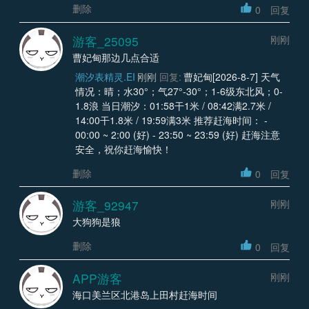
删除
0
回复
游客_25095
刚刚
曹妃甸那边几点合适
潮汐表精灵.EI
刚刚
回复:
曹妃甸[2026-8-7] 天气
情况：晴；水30°；气27°-30°；1-6级东北风；0-
1.8浪 当日潮汐：01:58干1米 / 08:42满2.7米 /
14:00干1.8米 / 19:59满3米 推荐赶海时间： -
00:00 ~ 2:00 (好) - 23:50 ~ 23:59 (好) 赶海注意
安全，祝你赶海愉快！
删除
0
回复
游客_92947
刚刚
大狗狗是狼
删除
0
回复
APP游客
刚刚
海口美兰区北港岛上田村赶海时间