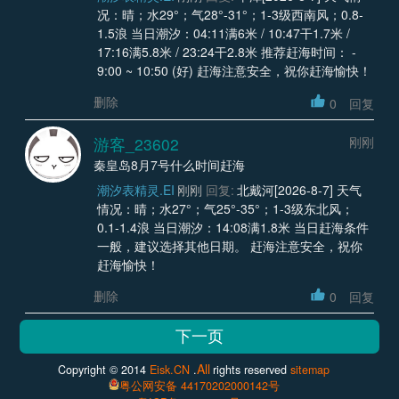
况：晴；水29°；气28°-31°；1-3级西南风；0.8-
1.5浪 当日潮汐：04:11满6米 / 10:47干1.7米 /
17:16满5.8米 / 23:24干2.8米 推荐赶海时间： -
9:00 ~ 10:50 (好) 赶海注意安全，祝你赶海愉快！
删除
0
回复
游客_23602
刚刚
秦皇岛8月7号什么时间赶海
潮汐表精灵.EI
刚刚
回复:
北戴河[2026-8-7] 天气
情况：晴；水27°；气25°-35°；1-3级东北风；
0.1-1.4浪 当日潮汐：14:08满1.8米 当日赶海条件
一般，建议选择其他日期。 赶海注意安全，祝你
赶海愉快！
删除
0
回复
All
Copyright © 2014
Eisk.CN
.
rights reserved
sitemap
粤公网安备 44170202000142号