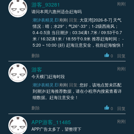
游客_93281
刚刚
请问本周六惠州适合赶海吗
潮汐表精灵.EI
刚刚
回复:
大亚湾[2026-8-7] 天气
情况：晴；水29°；气26°-33°；1-2级西南风；
0.4-0.5浪 当日潮汐：03:34满1.7米 / 09:53干0.7
米 / 16:32满1米 / 18:55干0.9米 推荐赶海时间： -
5:20 ~ 10:00 (好) 赶海注意安全，祝你赶海愉快！
删除
0
回复
游客
刚刚
今天横门赶海时段
潮汐表精灵.EI
刚刚
回复:
您好，该地点暂未匹配
到潮汐/赶海推荐数据，请在小程序内搜索查看详
细数据。赶海注意安全！
删除
0
回复
APP游客_11485
刚刚
APP广告太多了，望整理下