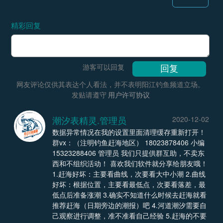
精彩回复
游客可以回复
网友评论仅供其表达个人看法，并不表明阳江钓鱼频道立场。
发贴请遵守
用户许可协议
潮汐表精灵.管理员
2020-12-02
数据异常情况在我的设置里面清理缓存重新打开！
群vx：（注明钓鱼赶海地区） 18023878406 小编
15323288406 管理员 我们只提供群互助，不卖东
西和不组织活动！ 喜欢我们软件就分享给朋友哦！
1.赶海好坏：主要看曲线，次要看大中小潮 2.曲线
好坏：根据位置，主要看最低点，次要看落差，最
低点后准备涨潮 3.确实不知道什么时候去赶海就看
推荐赶海（日期旁边的潮报）吧 4.河道潮汐需要自
己观察进行调整，准不准看自己经验 5.赶海的不要