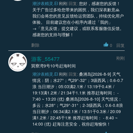
潮汐表精灵.EI
刚刚
回复:
您好，感谢您的反馈！
关于广告过多给您带来的困扰，我们深表歉意🙏
我们会将您的意见反馈给运营团队，持续优化用户
体验。 目前建议您在小程序内通过「我的」
→「意见反馈」提交建议，或联系客服微信反馈。
感谢您的支持与理解！
删除
0
回复
游客_55477
刚刚
巽寮湾9号10号赶海时间
潮汐表精灵.EI
刚刚
回复:
桑洲岛[2026-8-9] 天气
情况：阴；水27°；气29°-32°；3级西风；0.6-0.7
浪 当日潮汐：05:03满2.1米 / 13:19干0.4米 /
19:13满1.2米 / 21:34干1.1米 推荐赶海时间： -
7:40 ~ 13:20 (优) 桑洲岛[2026-8-10] 天气情况：
多云；水28°；气29°-31°；2-3级西风；0.6-0.8浪
当日潮汐：06:34满2.1米 / 13:51干0.3米 / 20:09
满1.2米 / 22:45干1米 推荐赶海时间： - 8:40 ~
14:00 (优) 赶海注意安全，祝你赶海愉快！