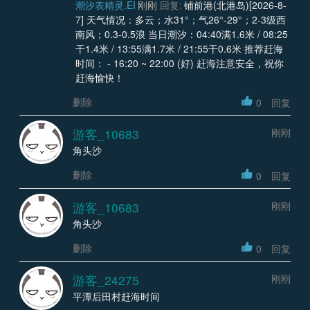
潮汐表精灵.EI
刚刚
回复:
铺前港(北港岛)[2026-8-
7] 天气情况：多云；水31°；气26°-29°；2-3级西
南风；0.3-0.5浪 当日潮汐：04:40满1.6米 / 08:25
干1.4米 / 13:55满1.7米 / 21:55干0.6米 推荐赶海
时间： - 16:20 ~ 22:00 (好) 赶海注意安全，祝你
赶海愉快！
删除
0
回复
游客_10683
刚刚
角头沙
删除
0
回复
游客_10683
刚刚
角头沙
删除
0
回复
游客_24275
刚刚
平潭后田村赶海时间