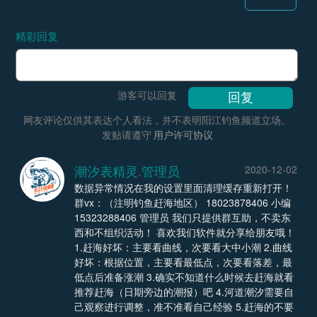
精彩回复
游客可以回复
网友评论仅供其表达个人看法，并不表明阳江钓鱼频道立场。
发贴请遵守
用户许可协议
潮汐表精灵.管理员
2020-12-02
数据异常情况在我的设置里面清理缓存重新打开！
群vx：（注明钓鱼赶海地区） 18023878406 小编
15323288406 管理员 我们只提供群互助，不卖东
西和不组织活动！ 喜欢我们软件就分享给朋友哦！
1.赶海好坏：主要看曲线，次要看大中小潮 2.曲线
好坏：根据位置，主要看最低点，次要看落差，最
低点后准备涨潮 3.确实不知道什么时候去赶海就看
推荐赶海（日期旁边的潮报）吧 4.河道潮汐需要自
己观察进行调整，准不准看自己经验 5.赶海的不要