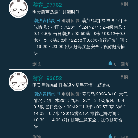
游客_97762
刚刚
明天葫芦岛最佳赶海时间
潮汐表精灵.EI
刚刚
回复:
葫芦岛港[2026-8-10] 天
气情况：小雨；水28°；气24°-27°；2-4级南风；
0.1-0.6浪 当日潮汐：02:50满1.8米 / 08:12干0.8
米 / 15:18满3.8米 / 22:58干0.8米 推荐赶海时间：
- 19:20 ~ 23:00 (优) 赶海注意安全，祝你赶海愉
快！
删除
0
回复
游客_93652
刚刚
明天里蹦岛能赶海吗？新手不懂，感谢🙏
潮汐表精灵.EI
刚刚
回复:
养马岛[2026-8-10] 天气
情况：阴；水29°；气26°-27°；3-4级东风；0.4-
0.5浪 当日潮汐：00:42干1.3米 / 06:57满2.6米 /
14:03干0.7米 / 20:15满2.4米 推荐赶海时间： -
10:30 ~ 14:00 (好) 赶海注意安全，祝你赶海愉
快！
删除
0
回复