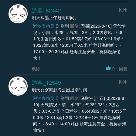
游客_62442
刚刚
明天即墨上午赶海时间。
潮汐表精灵.EI
刚刚
回复:
即墨[2026-8-10] 天气情
况：小雨；水28°；气25°-29°；2-3级东风；0.8-
1.3浪 当日潮汐：01:52满3.7米 / 08:06干1.9米 /
13:27满3.6米 / 20:34干0.5米 推荐赶海时间： -
17:00 ~ 20:30 (优) 赶海注意安全，祝你赶海愉
快！
删除
0
回复
游客_12549
刚刚
明天巽寮湾赶海公园退潮时间
潮汐表精灵.EI
刚刚
回复:
马鞭洲(广石化)[2026-8-
10] 天气情况：晴；水29°；气28°-33°；2级西
风；0.5-0.7浪 当日潮汐：06:40满2.1米 / 13:55干
0.3米 / 20:15满1.2米 / 22:49干1米 推荐赶海时
间： - 8:40 ~ 14:00 (优) 赶海注意安全，祝你赶海
愉快！