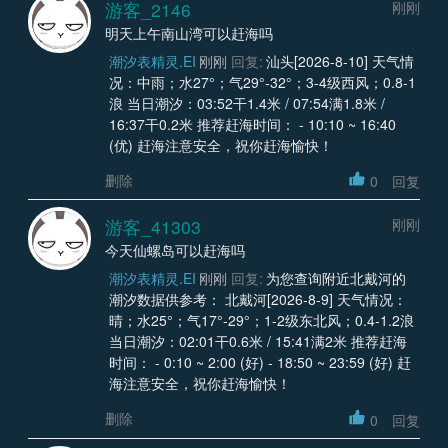
游客_2146
刚刚
明天上午南山湾可以赶海吗
潮汐表精灵.EI
刚刚
回复:
汕头[2026-8-10] 天气情
况：中雨；水27°；气29°-32°；3-4级西风；0.8-1
浪 当日潮汐：03:52干1.4米 / 07:54满1.8米 /
16:37干0.2米 推荐赶海时间： - 10:10 ~ 16:40
(优) 赶海注意安全，祝你赶海愉快！
删除
0
回复
游客_41303
刚刚
今天仙螺岛可以赶海吗
潮汐表精灵.EI
刚刚
回复:
为您查询附近北戴河的
潮汐数据供参考： 北戴河[2026-8-9] 天气情况：
晴；水25°；气17°-29°；1-2级东北风；0.4-1.2浪
当日潮汐：02:01干0.6米 / 15:41满2米 推荐赶海
时间： - 0:10 ~ 2:00 (好) - 18:50 ~ 23:59 (好) 赶
海注意安全，祝你赶海愉快！
删除
0
回复