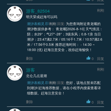
游客_82504
刚刚
明天荣成赶海可以吗
潮汐表精灵.EI
刚刚
回复:
为您查询附近青龙嘴的
潮汐数据供参考： 青龙嘴[2026-8-10] 天气情况：
阴；水29°；气27°-28°；3级东风；0.8-1浪 当日
潮汐：23:47满2.7米 / 05:16干1.7米 / 10:57满2.6
米 / 17:56干0.5米 推荐赶海时间： - 14:30 ~
18:00 (优) 赶海注意安全，祝你赶海愉快！
删除
0
回复
游客
刚刚
北仑几点退潮
潮汐表精灵.EI
刚刚
回复:
您好，该地点暂未匹配
到潮汐/赶海推荐数据，请在小程序内搜索查看详
细数据。赶海注意安全！
删除
0
回复