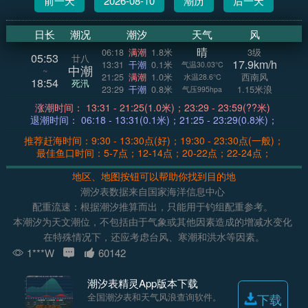
前一天
2026-08-10
潮历
后一天
日长
潮况
潮汐
天气
风
晴
06:18
满潮
1.8米
3级
05:53
廿八
17.9km/h
13:31
干潮
0.1米
气温30.03°C
中潮
~
21:25
满潮
1.0米
西南风
水温28.6°C
18:54
死汛
23:29
干潮
0.8米
1.15米浪
气压995hpa
涨潮时间： 13:31 - 21:25(1.0米)；23:29 - 23:59(??米)
退潮时间： 06:18 - 13:31(0.1米)；21:25 - 23:29(0.8米)；
推荐赶海时间：9:30 - 13:30点(好)；19:30 - 23:30点(一般)；
最佳鱼口时间：5-7点；12-14点；20-22点；22-24点；
地区、地图按钮可以帮助你找到目的地
潮汐表数据来自国家海洋信息中心
配重流速：根据潮汐推算而出，只能用于钓组配重参考。
本潮汐为天文潮位，不包括由于气象或其他因素造成的增减水变化
在特殊情况下，还应考虑台风、寒潮和洪水等因素。
1***W
60142
潮汐表精灵App版本下载
全国潮汐表和天气风浪查询软件。
下载