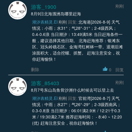
游客_1900
刚刚
8月9日北海涠洲岛哪里赶海
潮汐表精灵.EI
刚刚
回复:
北海港[2026-8-9] 天气
情况：小雨；水31°；气28°-31°；2-4级西风；
0.4-0.6浪 当日潮汐：13:49满5米 当日赶海条件一
般，建议选择其他日期。 北海赶海推荐：银滩东
区、冠头岭礁石区、金海湾红树林一带。退潮后滩
涂面积大，适合挖螺、抓蟹。 赶海注意安全，祝
你赶海愉快！
删除
0
回复
游客_85403
刚刚
8月7号东山岛鱼骨沙洲什么时候去可以登上去
潮汐表精灵.EI
刚刚
回复:
官前湾[2026-8-7] 天气
情况：中雨；水27°；气26°-29°；2-3级西南风；
0.3-0.8浪 当日潮汐：06:01满2.9米 / 12:21干0.3
米 / 19:30满2.7米 推荐赶海时间： - 8:40 ~ 12:20
(优) 赶海注意安全，祝你赶海愉快！