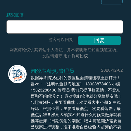
精彩回复
游客可以回复
网友评论仅供其表达个人看法，并不表明阳江钓鱼频道立场。
发贴请遵守
用户许可协议
潮汐表精灵.管理员
2020-12-02
数据异常情况在我的设置里面清理缓存重新打开！
群vx：（注明钓鱼赶海地区） 18023878406 小编
15323288406 管理员 我们只提供群互助，不卖东
西和不组织活动！ 喜欢我们软件就分享给朋友哦！
1.赶海好坏：主要看曲线，次要看大中小潮 2.曲线
好坏：根据位置，主要看最低点，次要看落差，最
低点后准备涨潮 3.确实不知道什么时候去赶海就看
推荐赶海（日期旁边的潮报）吧 4.河道潮汐需要自
己观察进行调整，准不准看自己经验 5.赶海的不要