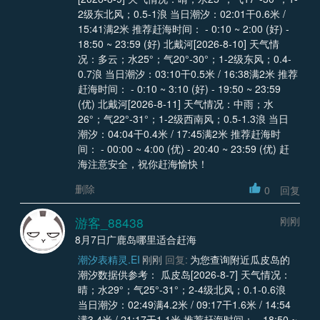
2级东北风；0.5-1浪 当日潮汐：02:01干0.6米 /
15:41满2米 推荐赶海时间： - 0:10 ~ 2:00 (好) -
18:50 ~ 23:59 (好) 北戴河[2026-8-10] 天气情
况：多云；水25°；气20°-30°；1-2级东风；0.4-
0.7浪 当日潮汐：03:10干0.5米 / 16:38满2米 推荐
赶海时间： - 0:10 ~ 3:10 (好) - 19:50 ~ 23:59
(优) 北戴河[2026-8-11] 天气情况：中雨；水
26°；气22°-31°；1-2级西南风；0.5-1.3浪 当日
潮汐：04:04干0.4米 / 17:45满2米 推荐赶海时
间： - 00:00 ~ 4:00 (优) - 20:40 ~ 23:59 (优) 赶
海注意安全，祝你赶海愉快！
删除
0
回复
游客_88438
刚刚
8月7日广鹿岛哪里适合赶海
潮汐表精灵.EI
刚刚
回复:
为您查询附近瓜皮岛的
潮汐数据供参考： 瓜皮岛[2026-8-7] 天气情况：
晴；水29°；气25°-31°；2-4级北风；0.1-0.6浪
当日潮汐：02:49满4.2米 / 09:17干1.6米 / 14:54
满3.4米 / 21:17干1.1米 推荐赶海时间： - 18:50 ~