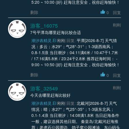
5:20 ~ 10:00 (好) 赶海注意安全，祝你赶海愉快！
删除
0
回复
游客_16075
刚刚
7号平潭岛哪里赶海比较合适
潮汐表精灵.EI
刚刚
回复:
平潭[2026-8-7] 天气情
况：多云；水29°；气28°-31°；1-3级西南风；
0.8-1.5浪 当日潮汐：04:11满6米 / 10:47干1.7米
/ 17:16满5.8米 / 23:24干2.8米 推荐赶海时间： -
9:00 ~ 10:50 (好) 赶海注意安全，祝你赶海愉快！
删除
0
回复
游客_32549
刚刚
今天去哪里赶海比较好
潮汐表精灵.EI
刚刚
回复:
北戴河[2026-8-7] 天气
情况：晴；水27°；气25°-35°；1-3级东北风；
0.1-1.4浪 当日潮汐：14:08满1.8米 当日赶海条件
一般，建议选择其他日期。 秦皇岛/北戴河赶海推
荐：老虎石公园周边、鸽子窝公园滩涂、东山码头