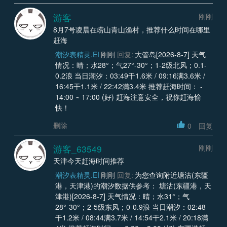
游客
刚刚
8月7号凌晨在崂山青山渔村，推荐什么时间在哪里
赶海
潮汐表精灵.EI
刚刚
回复:
大管岛[2026-8-7] 天气
情况：晴；水28°；气27°-30°；1-2级北风；0.1-
0.2浪 当日潮汐：03:49干1.6米 / 09:16满3.6米 /
16:45干1.1米 / 22:42满3.4米 推荐赶海时间： -
14:00 ~ 17:00 (好) 赶海注意安全，祝你赶海愉
快！
删除
0
回复
游客_63549
刚刚
天津今天赶海时间推荐
潮汐表精灵.EI
刚刚
回复:
为您查询附近塘沽(东疆
港，天津港)的潮汐数据供参考： 塘沽(东疆港，天
津港)[2026-8-7] 天气情况：晴；水31°；气
28°-30°；2-5级东风；0-0.9浪 当日潮汐：02:48
干1.2米 / 08:44满3.7米 / 14:54干2.1米 / 20:18满