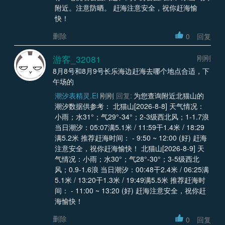
附近。注意防晒。 赶海注意安全，祝你赶海愉
快！
删除
0
回复
游客_32081
刚刚
8月8号和8月9号长乐海边赶海去哪个地点合适，下
午场的
潮汐表精灵.EI
刚刚
回复:
为您查询附近北猫山的
潮汐数据供参考： 北猫山[2026-8-8] 天气情况：
小雨；水31°；气29°-34°；2-3级西北风；1-1.7浪
当日潮汐：05:07满5.1米 / 11:59干1.4米 / 18:29
满5.2米 推荐赶海时间： - 9:50 ~ 12:00 (好) 赶海
注意安全，祝你赶海愉快！ 北猫山[2026-8-9] 天
气情况：小雨；水30°；气28°-30°；3-5级西北
风；0.9-1.6浪 当日潮汐：00:48干2.4米 / 06:25满
5.1米 / 13:20干1.3米 / 19:49满5.5米 推荐赶海时
间： - 11:00 ~ 13:20 (好) 赶海注意安全，祝你赶
海愉快！
删除
0
回复