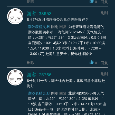
删除
0
回复
游客_38953
刚刚
8月7号双月湾赶海公园几点去赶海好？
潮汐表精灵.EI
刚刚
回复:
为您查询附近海龟湾的
潮汐数据供参考： 海龟湾[2026-8-7] 天气情况：
晴；水28°；气27°-29°；2-3级西南风；0.5-0.6浪
当日潮汐：03:14满2.3米 / 12:17干1米 / 16:20满
1.5米 / 19:30干1.3米 推荐赶海时间： - 7:30 ~
13:00 (好) 赶海注意安全，祝你赶海愉快！
删除
0
回复
游客_75766
刚刚
8号到11号去，哪天适合赶海，北戴河那个海边赶
海好
潮汐表精灵.EI
刚刚
回复:
北戴河[2026-8-8] 天气
情况：晴；水25°；气20°-30°；2-3级东北风；1-
1.5浪 当日潮汐：00:19干0.7米 / 14:51满1.9米 当
日赶海条件一般，建议选择其他日期。 北戴河
[2026-8-9] 天气情况：晴；水25°；气17°-30°；1-