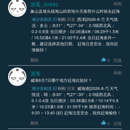
游客_60692
刚刚
象山县墙头镇海山屿营地今天推荐什么时候去赶海
潮汐表精灵.EI
刚刚
回复:
西泽[2026-8-7] 天气情
况：多云；水31°；气27°-34°；2-3级西北风；
0.2-0.8浪 当日潮汐：02:26满4米 / 08:29干1.5米
/ 15:52满4.1米 / 21:02干2.4米 当日赶海条件一
般，建议选择其他日期。 赶海注意安全，祝你赶
海愉快！
删除
0
回复
游客
刚刚
威海8月7日哪个地方赶海比较好？
潮汐表精灵.EI
刚刚
回复:
威海港[2026-8-7] 天气
情况：晴；水30°；气27°-30°；2-5级西北风；
0.1-0.4浪 当日潮汐：03:38满2.5米 / 10:14干0.9
米 / 16:23满1.9米 / 21:55干1米 推荐赶海时间： -
9:20 ~ 13:40 (好) 赶海注意安全，祝你赶海愉快！
删除
0
回复