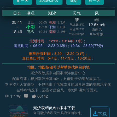
前一天
2026-08-07
潮历
后一天
日长
潮况
潮汐
天气
风
晴
3级
05:41
廿五
06:05
满潮
3.3米
12.6km/h
气温28.8°C
小潮
~
12:23
干潮
0.6米
西南风
水温28.2°C
18:49
死汛
19:34
满潮
3.1米
0.62米浪
气压999hpa
涨潮时间： 12:23 - 19:34(3.1米)；
退潮时间： 06:05 - 12:23(0.6米)；19:34 - 23:59(??分)
推荐赶海时间：8:20 - 12:20点(好)；
最佳鱼口时间：5-7点；11-13点；18-20点；
地区、地图按钮可以帮助你找到目的地
潮汐表数据来自国家海洋信息中心
配重流速：根据潮汐推算而出，只能用于钓组配重参考。
本潮汐为天文潮位，不包括由于气象或其他因素造成的增减水变化
在特殊情况下，还应考虑台风、寒潮和洪水等因素。
1***W
60142
潮汐表精灵App版本下载
全国潮汐表和天气风浪查询软件。
下载