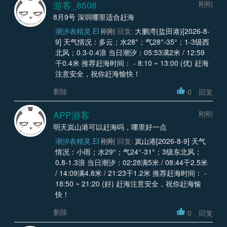
游客_8508
刚刚
8月9号 深圳哪里适合赶海
潮汐表精灵.EI
刚刚
回复:
大鹏湾(盐田港)[2026-8-
9] 天气情况：多云；水28°；气28°-35°；1-3级西
北风；0.3-0.4浪 当日潮汐：05:53满2米 / 12:59
干0.4米 推荐赶海时间： - 8:10 ~ 13:00 (优) 赶海
注意安全，祝你赶海愉快！
删除
0
回复
APP游客
刚刚
明天岚山港可以赶海吗，哪里好一点
潮汐表精灵.EI
刚刚
回复:
岚山港[2026-8-9] 天气
情况：小雨；水29°；气24°-31°；3级东北风；
0.8-1.3浪 当日潮汐：02:28满5米 / 08:44干2.5米
/ 14:09满4.8米 / 21:23干1.2米 推荐赶海时间： -
18:50 ~ 21:20 (好) 赶海注意安全，祝你赶海愉
快！
删除
0
回复