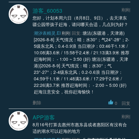
游客_60053
刚刚
您好，计划本周六日（8月8日、9日），去天津东
疆公园带孩子赶海，请问哪天合适，几点到为好？
潮汐表精灵.EI
刚刚
回复:
塘沽(东疆港，天津港)
[2026-8-8] 天气情况：晴；水30°；气24°-28°；2-
5级东北风；0.4-0.9浪 当日潮汐：03:46干1.1米 /
10:08满3.6米 / 15:58干2.4米 / 21:13满3.9米 推荐
赶海时间： - 1:00 ~ 3:50 (好) 塘沽(东疆港，天津
港)[2026-8-9] 天气情况：晴；水30°；气
23°-27°；2-4级东北风；0.2-0.6浪 当日潮汐：
04:59干1.1米 / 11:48满3.6米 / 17:29干2.6米 /
22:26满3.7米 推荐赶海时间： - 2:00 ~ 5:00 (好)
赶海注意安全，祝你赶海愉快！
删除
0
回复
APP游客
刚刚
8月16号打算去惠州市惠东县或者惠阳区有没有合
适的潮水可以赶海的地方