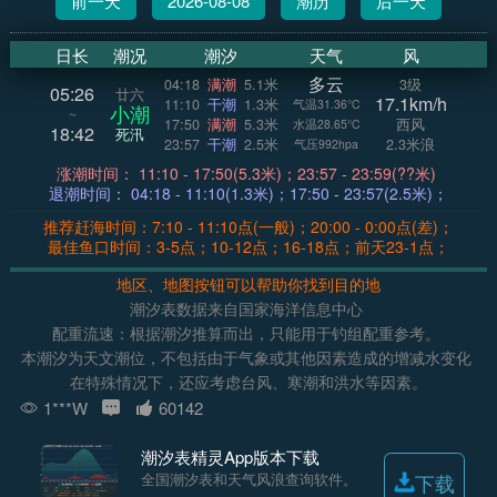
前一天
2026-08-08
潮历
后一天
日长
潮况
潮汐
天气
风
多云
04:18
满潮
5.1米
3级
05:26
廿六
17.1km/h
11:10
干潮
1.3米
气温31.36°C
小潮
~
17:50
满潮
5.3米
西风
水温28.65°C
18:42
死汛
23:57
干潮
2.5米
2.3米浪
气压992hpa
涨潮时间： 11:10 - 17:50(5.3米)；23:57 - 23:59(??米)
退潮时间： 04:18 - 11:10(1.3米)；17:50 - 23:57(2.5米)；
推荐赶海时间：7:10 - 11:10点(一般)；20:00 - 0:00点(差)；
最佳鱼口时间：3-5点；10-12点；16-18点；前天23-1点；
地区、地图按钮可以帮助你找到目的地
潮汐表数据来自国家海洋信息中心
配重流速：根据潮汐推算而出，只能用于钓组配重参考。
本潮汐为天文潮位，不包括由于气象或其他因素造成的增减水变化
在特殊情况下，还应考虑台风、寒潮和洪水等因素。
1***W
60142
潮汐表精灵App版本下载
全国潮汐表和天气风浪查询软件。
下载