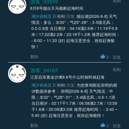
游客_93559
刚刚
8月8号烟台天马栈桥赶海时间
潮汐表精灵.EI
刚刚
回复:
烟台港[2026-8-8] 天气
情况：多云；水30°；气25°-28°；3-5级北风；
0.5-0.9浪 当日潮汐：04:19满2.6米 / 11:19干0.9
米 / 17:22满2.2米 / 23:18干1.2米 推荐赶海时间：
- 8:00 ~ 11:20 (好) 赶海注意安全，祝你赶海愉
快！
删除
0
回复
游客_24187
刚刚
江苏启东黄金沙滩8.8号什么时候时候赶海
潮汐表精灵.EI
刚刚
回复:
为您查询附近崇明的潮
汐数据供参考： 崇明[2026-8-8] 天气情况：中
雨；水32°；气28°-31°；3-4级北风；0.6-1.1浪
当日潮汐：02:17干1.7米 / 06:58满2.7米 / 13:59
干1.6米 / 20:08满3.5米 推荐赶海时间： - 2:40 ~
5:40 (好) 赶海注意安全，祝你赶海愉快！
删除
0
回复