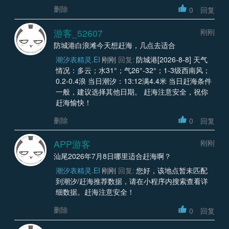
删除
0
回复
游客_52607
刚刚
防城港白浪滩今天想赶海，几点去适合
潮汐表精灵.EI
刚刚
回复:
防城港[2026-8-8] 天气
情况：多云；水31°；气26°-32°；1-3级西南风；
0.2-0.4浪 当日潮汐：13:12满4.4米 当日赶海条件
一般，建议选择其他日期。 赶海注意安全，祝你
赶海愉快！
删除
0
回复
APP游客
刚刚
汕尾2026年7月8日哪里适合赶海啊？
潮汐表精灵.EI
刚刚
回复:
您好，该地点暂未匹配
到潮汐/赶海推荐数据，请在小程序内搜索查看详
细数据。赶海注意安全！
删除
0
回复