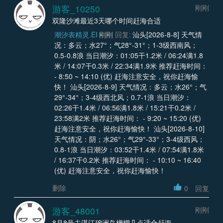
游客_10250
刚刚
双隆沙滩最近3天哪个时间赶海合适
潮汐表精灵.EI
刚刚
回复:
汕头[2026-8-8] 天气情
况：多云；水27°；气28°-31°；1-3级西南风；
0.5-0.8浪 当日潮汐：01:05干1.2米 / 06:24满1.8
米 / 14:07干0.3米 / 22:34满1.9米 推荐赶海时间：
- 8:50 ~ 14:10 (优) 赶海注意安全，祝你赶海愉
快！ 汕头[2026-8-9] 天气情况：多云；水26°；气
29°-34°；3-4级西北风；0.7-1浪 当日潮汐：
02:26干1.4米 / 06:56满1.8米 / 15:21干0.2米 /
23:58满2米 推荐赶海时间： - 9:20 ~ 15:20 (优)
赶海注意安全，祝你赶海愉快！ 汕头[2026-8-10]
天气情况：阴；水26°；气29°-33°；3-4级西风；
0.8-1浪 当日潮汐：03:52干1.4米 / 07:54满1.8米
/ 16:37干0.2米 推荐赶海时间： - 10:10 ~ 16:40
(优) 赶海注意安全，祝你赶海愉快！
删除
0
回复
游客_48001
刚刚
8月8号去湛江硇洲岛橧棚几点适合赶海