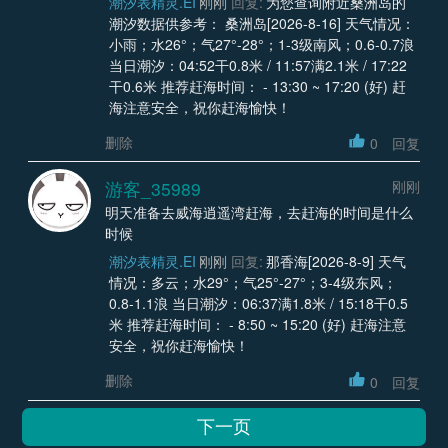
潮汐表精灵.EI
刚刚
回复:
为您查询附近桑洲岛的
潮汐数据供参考： 桑洲岛[2026-8-16] 天气情况：
小雨；水26°；气27°-28°；1-3级南风；0.6-0.7浪
当日潮汐：04:52干0.8米 / 11:57满2.1米 / 17:22
干0.6米 推荐赶海时间： - 13:30 ~ 17:20 (好) 赶
海注意安全，祝你赶海愉快！
删除
0
回复
游客_35989
刚刚
明天准备去威海逍遥湾赶海，去赶海的时间是什么
时候
潮汐表精灵.EI
刚刚
回复:
那香海[2026-8-9] 天气
情况：多云；水29°；气25°-27°；3-4级东风；
0.8-1.1浪 当日潮汐：06:37满1.8米 / 15:18干0.5
米 推荐赶海时间： - 8:50 ~ 15:20 (好) 赶海注意
安全，祝你赶海愉快！
删除
0
回复