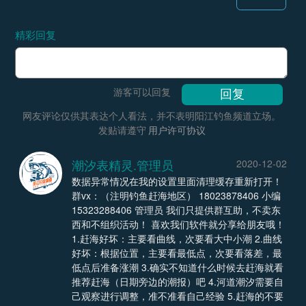
精彩回复
游客可以回复
网友评论仅供其表达个人看法，并不表明阳江钓鱼频道立场。
发贴请遵守
用户许可协议
潮汐表精灵.管理员
2020-12-02
数据异常情况在我的设置里面清理缓存重新打开！
群vx：（注明钓鱼赶海地区） 18023878406 小编
15323288406 管理员 我们只提供群互助，不卖东
西和不组织活动！ 喜欢我们软件就分享给朋友哦！
1.赶海好坏：主要看曲线，次要看大中小潮 2.曲线
好坏：根据位置，主要看最低点，次要看落差，最
低点后准备涨潮 3.确实不知道什么时候去赶海就看
推荐赶海（日期旁边的潮报）吧 4.河道潮汐需要自
己观察进行调整，准不准看自己经验 5.赶海的不要