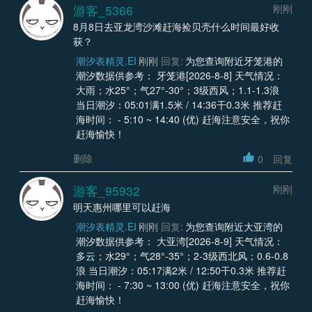
游客_5366
刚刚
8月8日去亚龙湾沙滩赶海捡贝壳什么时间最好收
获？
潮汐表精灵.EI
刚刚
回复:
为您查询附近牙笼港的
潮汐数据供参考： 牙笼港[2026-8-8] 天气情况：
大雨；水25°；气27°-30°；3级西风；1.1-1.3浪
当日潮汐：05:01满1.5米 / 14:36干0.3米 推荐赶
海时间： - 5:10 ~ 14:40 (优) 赶海注意安全，祝你
赶海愉快！
删除
0
回复
游客_95932
刚刚
明天惠州哪里可以赶海
潮汐表精灵.EI
刚刚
回复:
为您查询附近大亚湾的
潮汐数据供参考： 大亚湾[2026-8-9] 天气情况：
多云；水29°；气28°-35°；2-3级西北风；0.6-0.8
浪 当日潮汐：05:17满2米 / 12:50干0.3米 推荐赶
海时间： - 7:30 ~ 13:00 (优) 赶海注意安全，祝你
赶海愉快！