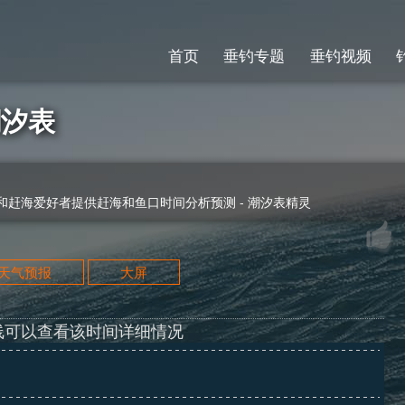
首页
垂钓专题
垂钓视频
潮汐表
赶海爱好者提供赶海和鱼口时间分析预测 - 潮汐表精灵
天天气预报
大屏
线可以查看该时间详细情况