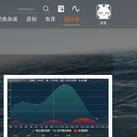
钓鱼杂谈
原创
鱼库
潮汐表
游客