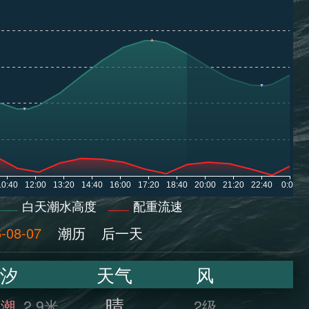
白天潮水高度
配重流速
-08-07
潮历
后一天
汐
天气
风
晴
满潮
2.9米
2级