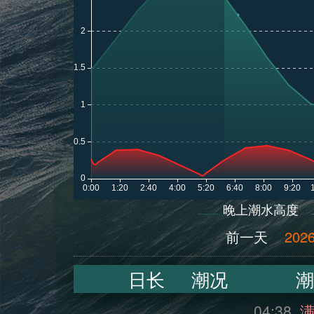
晚上潮水高度
前一天
2026
日长
潮况
潮
04:38