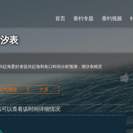
首页
垂钓专题
垂钓视频
潮汐表
赶海爱好者提供赶海和鱼口时间分析预测 - 潮汐表精灵
天天气预报
大屏
线可以查看该时间详细情况