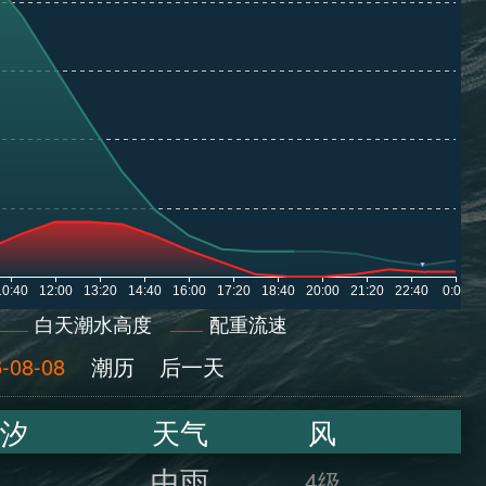
白天潮水高度
配重流速
-08-08
潮历
后一天
汐
天气
风
中雨
4级