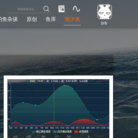
钓鱼杂谈
原创
鱼库
潮汐表
游客