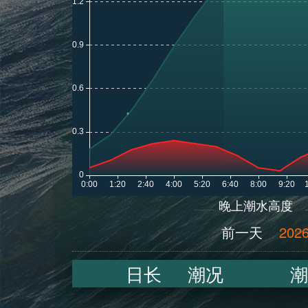
晚上潮水高度
前一天
2026
日长
潮况
潮