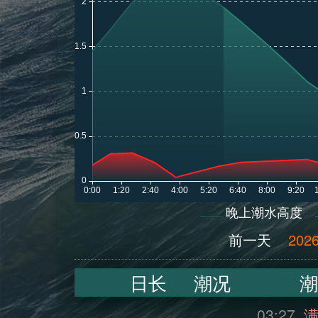
晚上潮水高度
前一天
2026
日长
潮况
潮
03:27