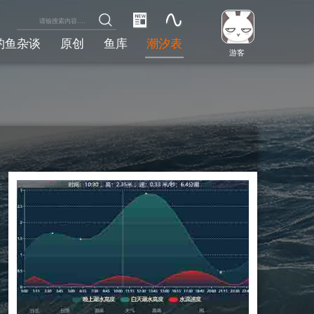
钓鱼杂谈
原创
鱼库
潮汐表
游客