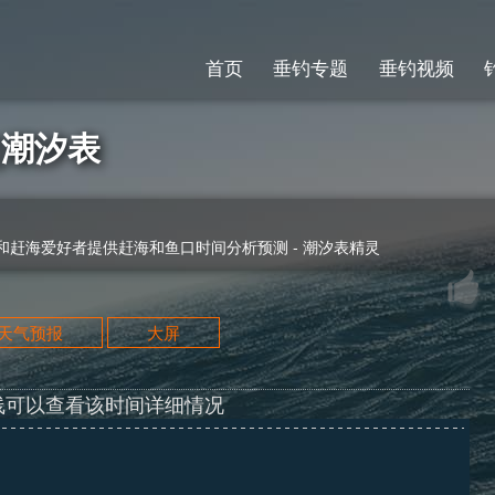
首页
垂钓专题
垂钓视频
7]潮汐表
赶海爱好者提供赶海和鱼口时间分析预测 - 潮汐表精灵
天天气预报
大屏
线可以查看该时间详细情况