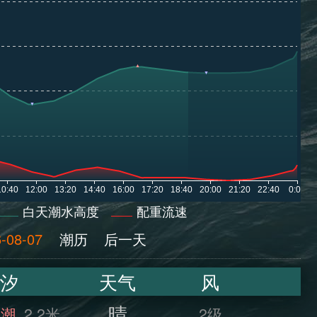
白天潮水高度
配重流速
-08-07
潮历
后一天
汐
天气
风
晴
满潮
2.2米
2级