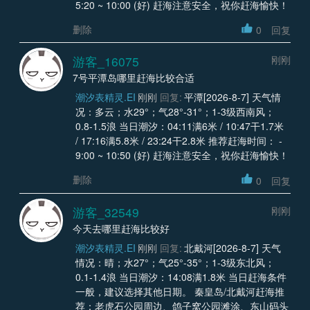
5:20 ~ 10:00 (好) 赶海注意安全，祝你赶海愉快！
删除
0
回复
游客_16075
刚刚
7号平潭岛哪里赶海比较合适
潮汐表精灵.EI
刚刚
回复:
平潭[2026-8-7] 天气情
况：多云；水29°；气28°-31°；1-3级西南风；
0.8-1.5浪 当日潮汐：04:11满6米 / 10:47干1.7米
/ 17:16满5.8米 / 23:24干2.8米 推荐赶海时间： -
9:00 ~ 10:50 (好) 赶海注意安全，祝你赶海愉快！
删除
0
回复
游客_32549
刚刚
今天去哪里赶海比较好
潮汐表精灵.EI
刚刚
回复:
北戴河[2026-8-7] 天气
情况：晴；水27°；气25°-35°；1-3级东北风；
0.1-1.4浪 当日潮汐：14:08满1.8米 当日赶海条件
一般，建议选择其他日期。 秦皇岛/北戴河赶海推
荐：老虎石公园周边、鸽子窝公园滩涂、东山码头