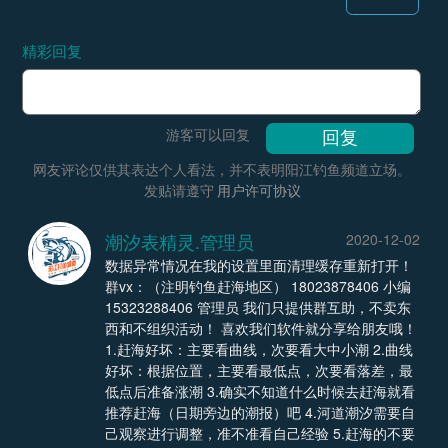
精彩回复
游客可以回复
网友评论仅供其表达个人看法，并不表明阳江钓鱼频道立场。
发贴请遵守
用户许可协议
潮汐表精灵.管理员
2020-12-02
数据异常情况在我的设置里面清理缓存重新打开！
群vx：（注明钓鱼赶海地区） 18023878406 小编
15323288406 管理员 我们只提供群互助，不卖东
西和不组织活动！ 喜欢我们软件就分享给朋友哦！
1.赶海好坏：主要看曲线，次要看大中小潮 2.曲线
好坏：根据位置，主要看最低点，次要看落差，最
低点后准备涨潮 3.确实不知道什么时候去赶海就看
推荐赶海（日期旁边的潮报）吧 4.河道潮汐需要自
己观察进行调整，准不准看自己经验 5.赶海的不要