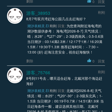
删除
0
回复
游客_38953
刚刚
8月7号双月湾赶海公园几点去赶海好？
潮汐表精灵.EI
刚刚
回复:
为您查询附近海龟湾的
潮汐数据供参考： 海龟湾[2026-8-7] 天气情况：
晴；水28°；气27°-29°；2-3级西南风；0.5-0.6浪
当日潮汐：03:14满2.3米 / 12:17干1米 / 16:20满
1.5米 / 19:30干1.3米 推荐赶海时间： - 7:30 ~
13:00 (好) 赶海注意安全，祝你赶海愉快！
删除
0
回复
游客_75766
刚刚
8号到11号去，哪天适合赶海，北戴河那个海边赶
海好
潮汐表精灵.EI
刚刚
回复:
北戴河[2026-8-8] 天气
情况：晴；水25°；气20°-30°；2-3级东北风；1-
1.5浪 当日潮汐：00:19干0.7米 / 14:51满1.9米 当
日赶海条件一般，建议选择其他日期。 北戴河
[2026-8-9] 天气情况：晴；水25°；气17°-30°；1-