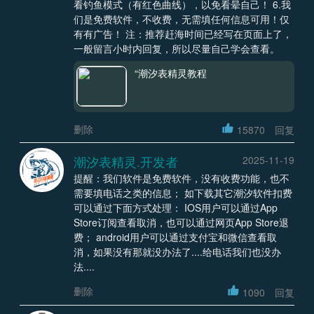
看钓鱼模式（有红色曲线），以免看晕自己！ 6.我
们是免费软件，不收费，无需填任何信息可用！仅
有有广告！ 注：推荐赶海时间已经写在页面上了，
一般留言小时内回复，所以尽量自己学会查看。
“潮汐表精灵教程
删除
15870
回复
潮汐表精灵.开发者
2025-11-19
提醒：我们软件是免费软件，没有收费功能，也不
需要填电话之类的信息； 如下载其它潮汐软件扣费
可以通过下面方式处理： IOS用户可以通过App
Store订阅查看取消，也可以通过网页App Store退
费； android用户可以通过支付宝和微信查看取
消，如果没有那就没办法了....给电话我们也没办
法....
删除
1090
回复