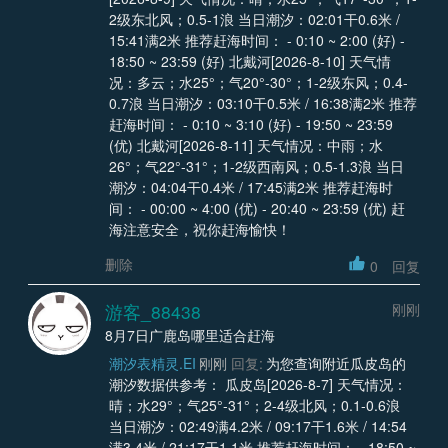
2级东北风；0.5-1浪 当日潮汐：02:01干0.6米 /
15:41满2米 推荐赶海时间： - 0:10 ~ 2:00 (好) -
18:50 ~ 23:59 (好) 北戴河[2026-8-10] 天气情
况：多云；水25°；气20°-30°；1-2级东风；0.4-
0.7浪 当日潮汐：03:10干0.5米 / 16:38满2米 推荐
赶海时间： - 0:10 ~ 3:10 (好) - 19:50 ~ 23:59
(优) 北戴河[2026-8-11] 天气情况：中雨；水
26°；气22°-31°；1-2级西南风；0.5-1.3浪 当日
潮汐：04:04干0.4米 / 17:45满2米 推荐赶海时
间： - 00:00 ~ 4:00 (优) - 20:40 ~ 23:59 (优) 赶
海注意安全，祝你赶海愉快！
删除
0
回复
游客_88438
刚刚
8月7日广鹿岛哪里适合赶海
潮汐表精灵.EI
刚刚
回复:
为您查询附近瓜皮岛的
潮汐数据供参考： 瓜皮岛[2026-8-7] 天气情况：
晴；水29°；气25°-31°；2-4级北风；0.1-0.6浪
当日潮汐：02:49满4.2米 / 09:17干1.6米 / 14:54
满3.4米 / 21:17干1.1米 推荐赶海时间： - 18:50 ~