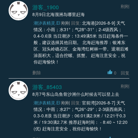
游客_1900
刚刚
8月9日北海涠洲岛哪里赶海
潮汐表精灵.EI
刚刚
回复:
北海港[2026-8-9] 天气
情况：小雨；水31°；气28°-31°；2-4级西风；
0.4-0.6浪 当日潮汐：13:49满5米 当日赶海条件一
般，建议选择其他日期。 北海赶海推荐：银滩东
区、冠头岭礁石区、金海湾红树林一带。退潮后滩
涂面积大，适合挖螺、抓蟹。 赶海注意安全，祝
你赶海愉快！
删除
0
回复
游客_85403
刚刚
8月7号东山岛鱼骨沙洲什么时候去可以登上去
潮汐表精灵.EI
刚刚
回复:
官前湾[2026-8-7] 天气
情况：中雨；水27°；气26°-29°；2-3级西南风；
0.3-0.8浪 当日潮汐：06:01满2.9米 / 12:21干0.3
米 / 19:30满2.7米 推荐赶海时间： - 8:40 ~ 12:20
(优) 赶海注意安全，祝你赶海愉快！