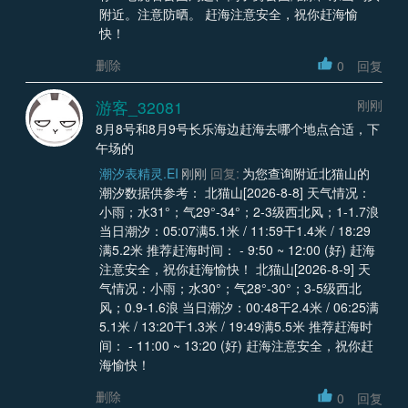
附近。注意防晒。 赶海注意安全，祝你赶海愉
快！
删除
0
回复
游客_32081
刚刚
8月8号和8月9号长乐海边赶海去哪个地点合适，下
午场的
潮汐表精灵.EI
刚刚
回复:
为您查询附近北猫山的
潮汐数据供参考： 北猫山[2026-8-8] 天气情况：
小雨；水31°；气29°-34°；2-3级西北风；1-1.7浪
当日潮汐：05:07满5.1米 / 11:59干1.4米 / 18:29
满5.2米 推荐赶海时间： - 9:50 ~ 12:00 (好) 赶海
注意安全，祝你赶海愉快！ 北猫山[2026-8-9] 天
气情况：小雨；水30°；气28°-30°；3-5级西北
风；0.9-1.6浪 当日潮汐：00:48干2.4米 / 06:25满
5.1米 / 13:20干1.3米 / 19:49满5.5米 推荐赶海时
间： - 11:00 ~ 13:20 (好) 赶海注意安全，祝你赶
海愉快！
删除
0
回复