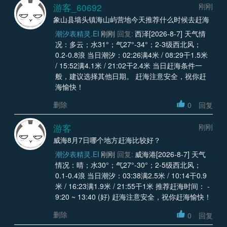
游客_60692
刚刚
象山县墙头镇海山屿营地今天推荐什么时候去赶海
潮汐表精灵.EI
刚刚
回复:
西泽[2026-8-7] 天气情
况：多云；水31°；气27°-34°；2-3级西北风；
0.2-0.8浪 当日潮汐：02:26满4米 / 08:29干1.5米
/ 15:52满4.1米 / 21:02干2.4米 当日赶海条件一
般，建议选择其他日期。 赶海注意安全，祝你赶
海愉快！
删除
0
回复
游客
刚刚
威海8月7日哪个地方赶海比较好？
潮汐表精灵.EI
刚刚
回复:
威海港[2026-8-7] 天气
情况：晴；水30°；气27°-30°；2-5级西北风；
0.1-0.4浪 当日潮汐：03:38满2.5米 / 10:14干0.9
米 / 16:23满1.9米 / 21:55干1米 推荐赶海时间： -
9:20 ~ 13:40 (好) 赶海注意安全，祝你赶海愉快！
删除
0
回复