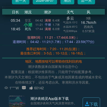
前一天
2026-08-07
潮历
后一天
日长
潮况
潮汐
天气
风
多云
3级
05:34
廿五
04:42
满潮
6.4米
16.7km/h
气温29.15°C
小潮
~
11:21
干潮
1.7米
西南风
水温28.95°C
18:45
死汛
17:44
满潮
6.0米
0.57米浪
气压999hpa
涨潮时间： 11:21 - 17:44(6.0米)；
退潮时间： 04:42 - 11:21(1.7米)；17:44 - 23:59(??分)
推荐赶海时间：7:20 - 11:20点(差)；
最佳鱼口时间：3-5点；10-12点；16-18点；
地区、地图按钮可以帮助你找到目的地
潮汐表数据来自国家海洋信息中心
配重流速：根据潮汐推算而出，只能用于钓组配重参考。
本潮汐为天文潮位，不包括由于气象或其他因素造成的增减水变化
在特殊情况下，还应考虑台风、寒潮和洪水等因素。
1***W
60142
潮汐表精灵App版本下载
全国潮汐表和天气风浪查询软件。
下载