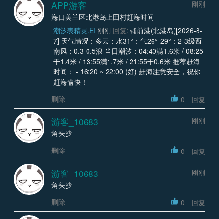
APP游客
刚刚
海口美兰区北港岛上田村赶海时间
潮汐表精灵.EI
刚刚
回复:
铺前港(北港岛)[2026-8-
7] 天气情况：多云；水31°；气26°-29°；2-3级西
南风；0.3-0.5浪 当日潮汐：04:40满1.6米 / 08:25
干1.4米 / 13:55满1.7米 / 21:55干0.6米 推荐赶海
时间： - 16:20 ~ 22:00 (好) 赶海注意安全，祝你
赶海愉快！
删除
0
回复
游客_10683
刚刚
角头沙
删除
0
回复
游客_10683
刚刚
角头沙
删除
0
回复