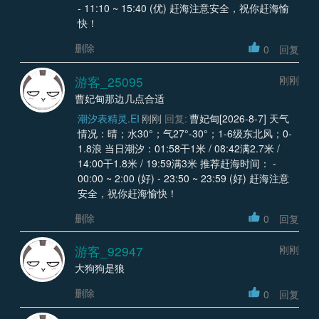
- 11:10 ~ 15:40 (优) 赶海注意安全，祝你赶海愉
快！
删除
0
回复
游客_25095
刚刚
曹妃甸那边几点合适
潮汐表精灵.EI
刚刚
回复:
曹妃甸[2026-8-7] 天气
情况：晴；水30°；气27°-30°；1-6级东北风；0-
1.8浪 当日潮汐：01:58干1米 / 08:42满2.7米 /
14:00干1.8米 / 19:59满3米 推荐赶海时间： -
00:00 ~ 2:00 (好) - 23:50 ~ 23:59 (好) 赶海注意
安全，祝你赶海愉快！
删除
0
回复
游客_92947
刚刚
大狗狗是狼
删除
0
回复