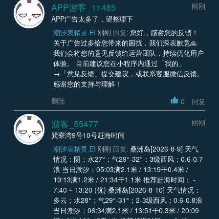
APP游客_11485
刚刚
APP广告太多了，望整理下
潮汐表精灵.EI
刚刚
回复:
您好，感谢您的反馈！
关于广告过多给您带来的困扰，我们深表歉意🙏
我们会将您的意见反馈给运营团队，持续优化用户
体验。 目前建议您在小程序内通过「我的」
→「意见反馈」提交建议，或联系客服微信反馈。
感谢您的支持与理解！
删除
0
回复
游客_55477
刚刚
巽寮湾9号10号赶海时间
潮汐表精灵.EI
刚刚
回复:
桑洲岛[2026-8-9] 天气
情况：阴；水27°；气29°-32°；3级西风；0.6-0.7
浪 当日潮汐：05:03满2.1米 / 13:19干0.4米 /
19:13满1.2米 / 21:34干1.1米 推荐赶海时间： -
7:40 ~ 13:20 (优) 桑洲岛[2026-8-10] 天气情况：
多云；水28°；气29°-31°；2-3级西风；0.6-0.8浪
当日潮汐：06:34满2.1米 / 13:51干0.3米 / 20:09