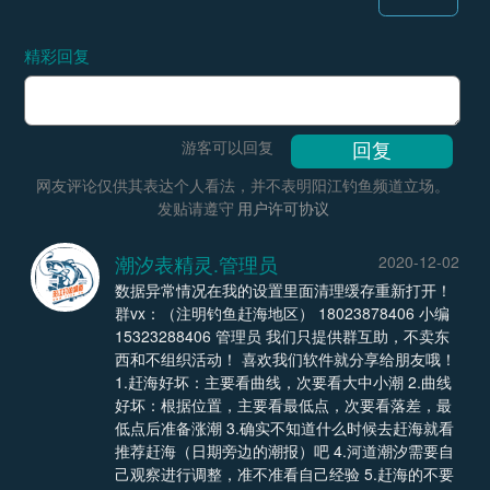
精彩回复
游客可以回复
网友评论仅供其表达个人看法，并不表明阳江钓鱼频道立场。
发贴请遵守
用户许可协议
潮汐表精灵.管理员
2020-12-02
数据异常情况在我的设置里面清理缓存重新打开！
群vx：（注明钓鱼赶海地区） 18023878406 小编
15323288406 管理员 我们只提供群互助，不卖东
西和不组织活动！ 喜欢我们软件就分享给朋友哦！
1.赶海好坏：主要看曲线，次要看大中小潮 2.曲线
好坏：根据位置，主要看最低点，次要看落差，最
低点后准备涨潮 3.确实不知道什么时候去赶海就看
推荐赶海（日期旁边的潮报）吧 4.河道潮汐需要自
己观察进行调整，准不准看自己经验 5.赶海的不要