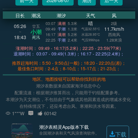
前一天
2026-08-07
潮历
后一天
日长
潮况
潮汐
天气
风
晴
03:07
满潮
5.3米
2级
05:26
廿五
11.7km/h
09:49
干潮
1.3米
气温32.55°C
小潮
~
16:17
满潮
5.2米
西南风
水温28.95°C
18:43
死汛
22:25
干潮
2.4米
1.28米浪
气压996hpa
涨潮时间： 09:49 - 16:17(5.2米)；22:25 - 23:59(??米)
退潮时间： 03:07 - 09:49(1.3米)；16:17 - 22:25(2.4米)；
推荐赶海时间：5:50 - 9:50点(一般)；18:20 - 22:20点(差)；
最佳鱼口时间：2-4点；8-10点；15-17点；21-23点；
地区、地图按钮可以帮助你找到目的地
潮汐表数据来自国家海洋信息中心
配重流速：根据潮汐推算而出，只能用于钓组配重参考。
本潮汐为天文潮位，不包括由于气象或其他因素造成的增减水变化
在特殊情况下，还应考虑台风、寒潮和洪水等因素。
1***W
60142
潮汐表精灵App版本下载
全国潮汐表和天气风浪查询软件。
下载