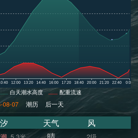
白天潮水高度
配重流速
-08-07
潮历
后一天
汐
天气
风
晴
满潮
5.3米
2级