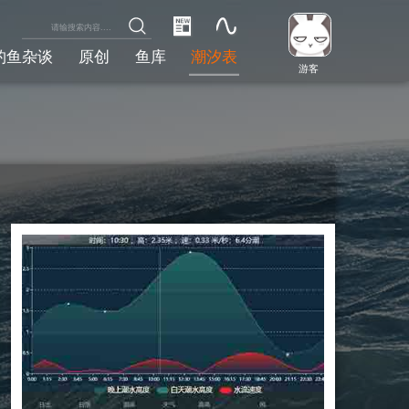
钓鱼杂谈
原创
鱼库
潮汐表
游客