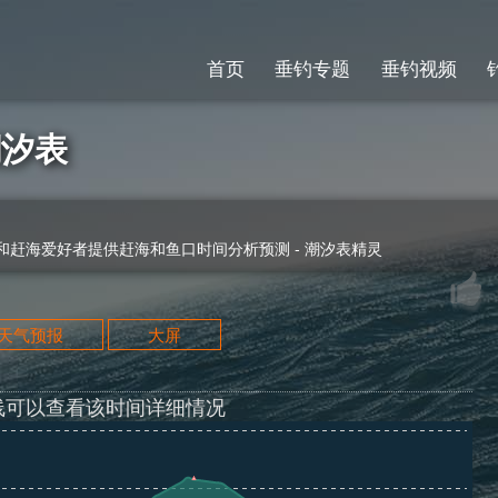
首页
垂钓专题
垂钓视频
潮汐表
赶海爱好者提供赶海和鱼口时间分析预测 - 潮汐表精灵
天天气预报
大屏
线可以查看该时间详细情况