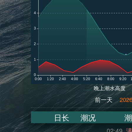
晚上潮水高度
前一天
2026
日长
潮况
潮
02:49