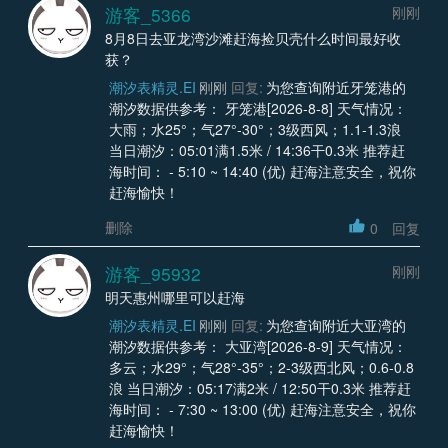
游客_5366
刚刚
8月8日去亚龙湾沙滩赶海捡贝壳什么时间最好收
获？
潮汐表精灵.EI
刚刚
回复:
为您查询附近牙笼港的
潮汐数据供参考： 牙笼港[2026-8-8] 天气情况：
大雨；水25°；气27°-30°；3级西风；1.1-1.3浪
当日潮汐：05:01满1.5米 / 14:36干0.3米 推荐赶
海时间： - 5:10 ~ 14:40 (优) 赶海注意安全，祝你
赶海愉快！
删除
0
回复
游客_95932
刚刚
明天惠州哪里可以赶海
潮汐表精灵.EI
刚刚
回复:
为您查询附近大亚湾的
潮汐数据供参考： 大亚湾[2026-8-9] 天气情况：
多云；水29°；气28°-35°；2-3级西北风；0.6-0.8
浪 当日潮汐：05:17满2米 / 12:50干0.3米 推荐赶
海时间： - 7:30 ~ 13:00 (优) 赶海注意安全，祝你
赶海愉快！