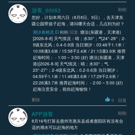
游客_60053
刚刚
您好，计划本周六日（8月8日、9日），去天津东
疆公园带孩子赶海，请问哪天合适，几点到为好？
潮汐表精灵.EI
刚刚
回复:
塘沽(东疆港，天津港)
[2026-8-8] 天气情况：晴；水30°；气24°-28°；2-
5级东北风；0.4-0.9浪 当日潮汐：03:46干1.1米 /
10:08满3.6米 / 15:58干2.4米 / 21:13满3.9米 推荐
赶海时间： - 1:00 ~ 3:50 (好) 塘沽(东疆港，天津
港)[2026-8-9] 天气情况：晴；水30°；气
23°-27°；2-4级东北风；0.2-0.6浪 当日潮汐：
04:59干1.1米 / 11:48满3.6米 / 17:29干2.6米 /
22:26满3.7米 推荐赶海时间： - 2:00 ~ 5:00 (好)
赶海注意安全，祝你赶海愉快！
删除
0
回复
APP游客
刚刚
8月16号打算去惠州市惠东县或者惠阳区有没有合
适的潮水可以赶海的地方