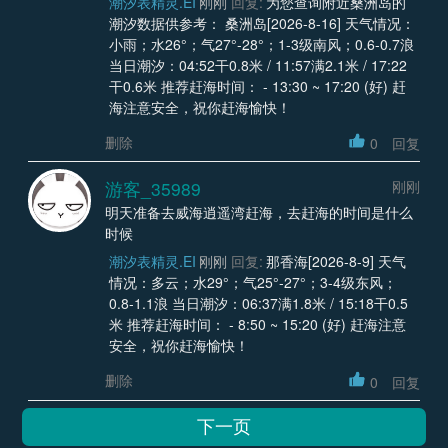
潮汐表精灵.EI
刚刚
回复:
为您查询附近桑洲岛的
潮汐数据供参考： 桑洲岛[2026-8-16] 天气情况：
小雨；水26°；气27°-28°；1-3级南风；0.6-0.7浪
当日潮汐：04:52干0.8米 / 11:57满2.1米 / 17:22
干0.6米 推荐赶海时间： - 13:30 ~ 17:20 (好) 赶
海注意安全，祝你赶海愉快！
删除
0
回复
游客_35989
刚刚
明天准备去威海逍遥湾赶海，去赶海的时间是什么
时候
潮汐表精灵.EI
刚刚
回复:
那香海[2026-8-9] 天气
情况：多云；水29°；气25°-27°；3-4级东风；
0.8-1.1浪 当日潮汐：06:37满1.8米 / 15:18干0.5
米 推荐赶海时间： - 8:50 ~ 15:20 (好) 赶海注意
安全，祝你赶海愉快！
删除
0
回复