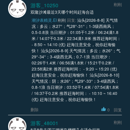
游客_10250
刚刚
双隆沙滩最近3天哪个时间赶海合适
潮汐表精灵.EI
刚刚
回复:
汕头[2026-8-8] 天气情
况：多云；水27°；气28°-31°；1-3级西南风；
0.5-0.8浪 当日潮汐：01:05干1.2米 / 06:24满1.8
米 / 14:07干0.3米 / 22:34满1.9米 推荐赶海时间：
- 8:50 ~ 14:10 (优) 赶海注意安全，祝你赶海愉
快！ 汕头[2026-8-9] 天气情况：多云；水26°；气
29°-34°；3-4级西北风；0.7-1浪 当日潮汐：
02:26干1.4米 / 06:56满1.8米 / 15:21干0.2米 /
23:58满2米 推荐赶海时间： - 9:20 ~ 15:20 (优)
赶海注意安全，祝你赶海愉快！ 汕头[2026-8-10]
天气情况：阴；水26°；气29°-33°；3-4级西风；
0.8-1浪 当日潮汐：03:52干1.4米 / 07:54满1.8米
/ 16:37干0.2米 推荐赶海时间： - 10:10 ~ 16:40
(优) 赶海注意安全，祝你赶海愉快！
删除
0
回复
游客_48001
刚刚
8月8号去湛江硇洲岛橧棚几点适合赶海