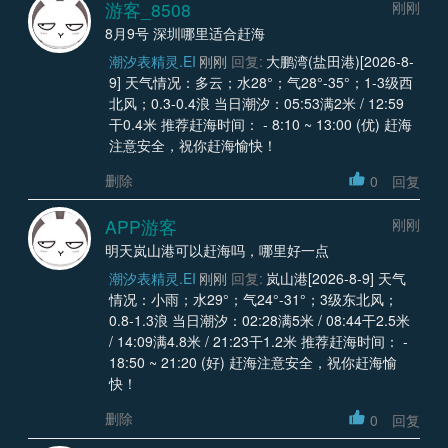
游客_8508
刚刚
8月9号 深圳哪里适合赶海
潮汐表精灵.EI
刚刚
回复:
大鹏湾(盐田港)[2026-8-
9] 天气情况：多云；水28°；气28°-35°；1-3级西
北风；0.3-0.4浪 当日潮汐：05:53满2米 / 12:59
干0.4米 推荐赶海时间： - 8:10 ~ 13:00 (优) 赶海
注意安全，祝你赶海愉快！
删除
0
回复
APP游客
刚刚
明天岚山港可以赶海吗，哪里好一点
潮汐表精灵.EI
刚刚
回复:
岚山港[2026-8-9] 天气
情况：小雨；水29°；气24°-31°；3级东北风；
0.8-1.3浪 当日潮汐：02:28满5米 / 08:44干2.5米
/ 14:09满4.8米 / 21:23干1.2米 推荐赶海时间： -
18:50 ~ 21:20 (好) 赶海注意安全，祝你赶海愉
快！
删除
0
回复