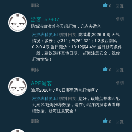
删除
0
回复
游客_52607
刚刚
防城港白浪滩今天想赶海，几点去适合
潮汐表精灵.EI
刚刚
回复:
防城港[2026-8-8] 天气
情况：多云；水31°；气26°-32°；1-3级西南风；
0.2-0.4浪 当日潮汐：13:12满4.4米 当日赶海条件
一般，建议选择其他日期。 赶海注意安全，祝你
赶海愉快！
删除
0
回复
APP游客
刚刚
汕尾2026年7月8日哪里适合赶海啊？
潮汐表精灵.EI
刚刚
回复:
您好，该地点暂未匹配
到潮汐/赶海推荐数据，请在小程序内搜索查看详
细数据。赶海注意安全！
删除
0
回复