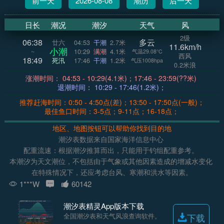
前一天
2026-08-08
潮历
后一天
日长
潮况
潮汐
天气
风
2级
06:38
多云
廿六
04:53
干潮
2.7米
11.6km/h
小潮
~
10:29
满潮
4.1米
气温29.08°C
西风
18:49
死汛
17:46
干潮
1.2米
气压1008hpa
0.2米浪
涨潮时间： 04:53 - 10:29(4.1米)；17:46 - 23:59(??米)
退潮时间： 10:29 - 17:46(1.2米)；
推荐赶海时间：0:50 - 4:50点(差)；13:50 - 17:50点(一般)；
最佳鱼口时间：3-5点；9-11点；16-18点；
地区、地图按钮可以帮助你找到目的地
潮汐表数据来自国家海洋信息中心
配重流速：根据潮汐推算而出，只能用于钓组配重参考。
本潮汐为天文潮位，不包括由于气象或其他因素造成的增减水变化
在特殊情况下，还应考虑台风、寒潮和洪水等因素。
1***W
60142
潮汐表精灵App版本下载
全国潮汐表和天气风浪查询软件。
下载