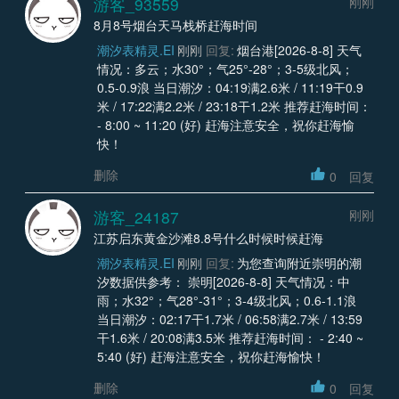
游客_93559
刚刚
8月8号烟台天马栈桥赶海时间
潮汐表精灵.EI
刚刚
回复:
烟台港[2026-8-8] 天气
情况：多云；水30°；气25°-28°；3-5级北风；
0.5-0.9浪 当日潮汐：04:19满2.6米 / 11:19干0.9
米 / 17:22满2.2米 / 23:18干1.2米 推荐赶海时间：
- 8:00 ~ 11:20 (好) 赶海注意安全，祝你赶海愉
快！
删除
0
回复
游客_24187
刚刚
江苏启东黄金沙滩8.8号什么时候时候赶海
潮汐表精灵.EI
刚刚
回复:
为您查询附近崇明的潮
汐数据供参考： 崇明[2026-8-8] 天气情况：中
雨；水32°；气28°-31°；3-4级北风；0.6-1.1浪
当日潮汐：02:17干1.7米 / 06:58满2.7米 / 13:59
干1.6米 / 20:08满3.5米 推荐赶海时间： - 2:40 ~
5:40 (好) 赶海注意安全，祝你赶海愉快！
删除
0
回复