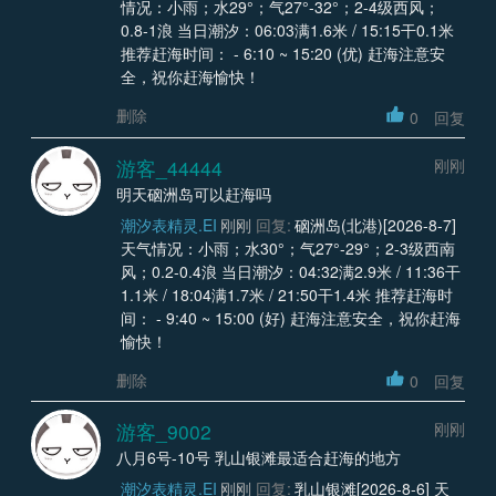
情况：小雨；水29°；气27°-32°；2-4级西风；
0.8-1浪 当日潮汐：06:03满1.6米 / 15:15干0.1米
推荐赶海时间： - 6:10 ~ 15:20 (优) 赶海注意安
全，祝你赶海愉快！
删除
0
回复
游客_44444
刚刚
明天硇洲岛可以赶海吗
潮汐表精灵.EI
刚刚
回复:
硇洲岛(北港)[2026-8-7]
天气情况：小雨；水30°；气27°-29°；2-3级西南
风；0.2-0.4浪 当日潮汐：04:32满2.9米 / 11:36干
1.1米 / 18:04满1.7米 / 21:50干1.4米 推荐赶海时
间： - 9:40 ~ 15:00 (好) 赶海注意安全，祝你赶海
愉快！
删除
0
回复
游客_9002
刚刚
八月6号-10号 乳山银滩最适合赶海的地方
潮汐表精灵.EI
刚刚
回复:
乳山银滩[2026-8-6] 天