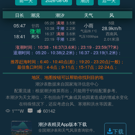
前一天
2026-08-06
潮历
后一天
日长
潮况
潮汐
天气
风
05:20
满潮
3.5米
5级
05:47
小雨
廿四
28.9km/h
10:38
干潮
2.2米
微潮
~
气温28.1°C
16:37
满潮
3.6米
西南风
18:41
死汛
气压1006hpa
23:19
干潮
1.2米
2.01米浪
涨潮时间： 10:38 - 16:37(3.6米)；23:19 - 23:59(??米)
退潮时间： 05:20 - 10:38(2.2米)；16:37 - 23:19(1.2米)；
推荐赶海时间：6:40 - 10:40点(差)；19:20 - 23:20点(一般)；
最佳鱼口时间：4-6点；9-11点；15-17点；22-24点；
地区、地图按钮可以帮助你找到目的地
潮汐表数据来自国家海洋信息中心
配重流速：根据潮汐推算而出，只能用于钓组配重参考。
本潮汐为天文潮位，不包括由于气象或其他因素造成的增减水变化
在特殊情况下，还应考虑台风、寒潮和洪水等因素。
1***W
60142
潮汐表精灵App版本下载
全国潮汐表和天气风浪查询软件。
下载