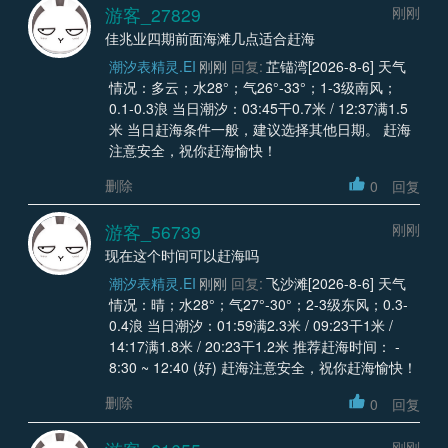
游客_27829
刚刚
佳兆业四期前面海滩几点适合赶海
潮汐表精灵.EI
刚刚
回复:
芷锚湾[2026-8-6] 天气
情况：多云；水28°；气26°-33°；1-3级南风；
0.1-0.3浪 当日潮汐：03:45干0.7米 / 12:37满1.5
米 当日赶海条件一般，建议选择其他日期。 赶海
注意安全，祝你赶海愉快！
删除
0
回复
游客_56739
刚刚
现在这个时间可以赶海吗
潮汐表精灵.EI
刚刚
回复:
飞沙滩[2026-8-6] 天气
情况：晴；水28°；气27°-30°；2-3级东风；0.3-
0.4浪 当日潮汐：01:59满2.3米 / 09:23干1米 /
14:17满1.8米 / 20:23干1.2米 推荐赶海时间： -
8:30 ~ 12:40 (好) 赶海注意安全，祝你赶海愉快！
删除
0
回复
刚刚