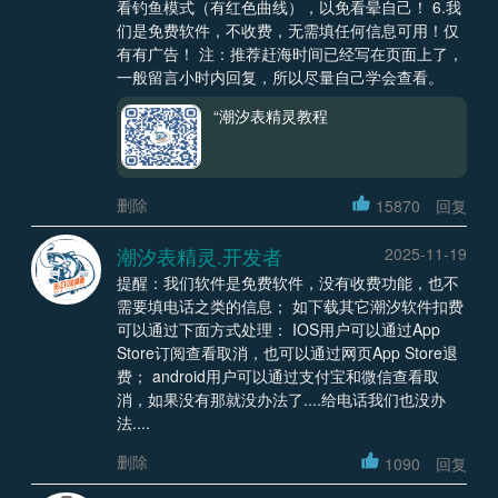
看钓鱼模式（有红色曲线），以免看晕自己！ 6.我
们是免费软件，不收费，无需填任何信息可用！仅
有有广告！ 注：推荐赶海时间已经写在页面上了，
一般留言小时内回复，所以尽量自己学会查看。
“潮汐表精灵教程
删除
15870
回复
潮汐表精灵.开发者
2025-11-19
提醒：我们软件是免费软件，没有收费功能，也不
需要填电话之类的信息； 如下载其它潮汐软件扣费
可以通过下面方式处理： IOS用户可以通过App
Store订阅查看取消，也可以通过网页App Store退
费； android用户可以通过支付宝和微信查看取
消，如果没有那就没办法了....给电话我们也没办
法....
删除
1090
回复