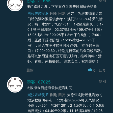
游客_21655
澳门路环九澳，下午五点后哪些时间适合钓鱼
潮汐表精灵.EI
刚刚
回复:
您好，为您查询附近澳
门站的潮汐数据供参考： 澳门[2026-8-6] 天气情
况：晴；水29°；气27°-31°；1-2级东南风；0.1-
0.3浪 当日潮汐：02:27满2.6米 / 09:47干1.6米 /
15:05满2.1米 / 20:25干1.8米 下午5点（17:00）
后，正处于落潮阶段（15:05满潮→20:25干
潮），适合在潮汐转换时段作钓。 推荐钓鱼窗
口：17:00~20:30，特别是日落前后鱼口较活跃。
路环九澳附近礁石区可尝试矶钓，推荐饵料：活
虾、青虫、南极虾砖。 注意安全，祝您爆护！
删除
0
回复
游客_87025
刚刚
大敦海今日赶海最佳赶海时间
潮汐表精灵.EI
刚刚
回复:
为您查询附近北海港的
潮汐数据供参考： 北海港[2026-8-6] 天气情况：
小雨；水30°；气26°-28°；2-4级东风；0.4-0.6浪
当日潮汐：04:40干2.2米 / 11:16满3.8米 / 19:28