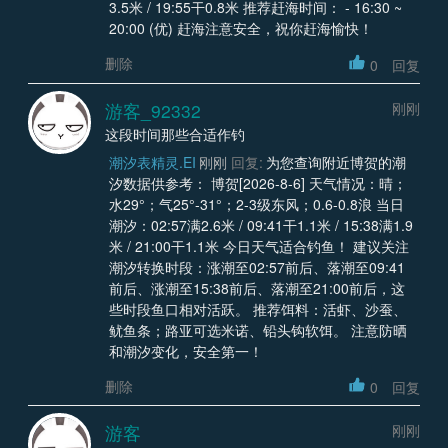
3.5米 / 19:55干0.8米 推荐赶海时间： - 16:30 ~
20:00 (优) 赶海注意安全，祝你赶海愉快！
删除
0
回复
游客_92332
刚刚
这段时间那些合适作钓
潮汐表精灵.EI
刚刚
回复:
为您查询附近博贺的潮
汐数据供参考： 博贺[2026-8-6] 天气情况：晴；
水29°；气25°-31°；2-3级东风；0.6-0.8浪 当日
潮汐：02:57满2.6米 / 09:41干1.1米 / 15:38满1.9
米 / 21:00干1.1米 今日天气适合钓鱼！ 建议关注
潮汐转换时段：涨潮至02:57前后、落潮至09:41
前后、涨潮至15:38前后、落潮至21:00前后，这
些时段鱼口相对活跃。 推荐饵料：活虾、沙蚕、
鱿鱼条；路亚可选米诺、铅头钩软饵。 注意防晒
和潮汐变化，安全第一！
删除
0
回复
游客
刚刚