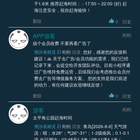
干1.6米 推荐赶海时间： - 17:50 ~ 22:00 (好) 赶
海注意安全，祝你赶海愉快！
删除
0
回复
APP游客
刚刚
搞个会员收费 不要再看广告了
潮汐表精灵.EI
刚刚
回复:
您好，感谢您的反馈和
建议！🙏 关于去广告/会员功能的需求，我们已经
记录下来，会提交给开发团队评估。目前小程序通
过广告维持免费运营，后续我们会考虑推出会员付
费去广告等增值服务方案。 您的支持是我们前进
的动力，有任何建议欢迎继续反馈！
删除
0
回复
游客
刚刚
太平角公园赶海时间
潮汐表精灵.EI
刚刚
回复:
青岛[2026-8-6] 天气情
况：晴；水28°；气26°-31°；1-2级南风；0.1-0.1
浪 当日潮汐：03:48干1.3米 / 09:11满4.1米 /