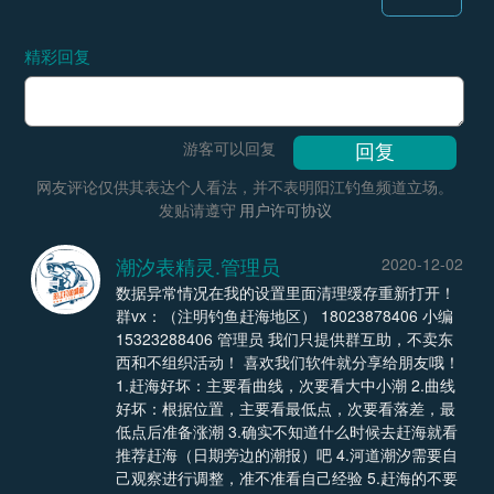
精彩回复
游客可以回复
网友评论仅供其表达个人看法，并不表明阳江钓鱼频道立场。
发贴请遵守
用户许可协议
潮汐表精灵.管理员
2020-12-02
数据异常情况在我的设置里面清理缓存重新打开！
群vx：（注明钓鱼赶海地区） 18023878406 小编
15323288406 管理员 我们只提供群互助，不卖东
西和不组织活动！ 喜欢我们软件就分享给朋友哦！
1.赶海好坏：主要看曲线，次要看大中小潮 2.曲线
好坏：根据位置，主要看最低点，次要看落差，最
低点后准备涨潮 3.确实不知道什么时候去赶海就看
推荐赶海（日期旁边的潮报）吧 4.河道潮汐需要自
己观察进行调整，准不准看自己经验 5.赶海的不要