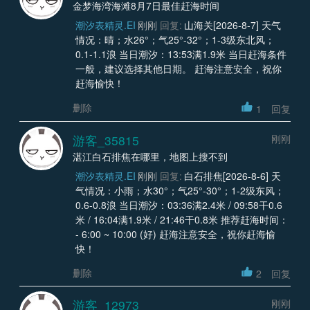
金梦海湾海滩8月7日最佳赶海时间
潮汐表精灵.EI
刚刚
回复:
山海关[2026-8-7] 天气
情况：晴；水26°；气25°-32°；1-3级东北风；
0.1-1.1浪 当日潮汐：13:53满1.9米 当日赶海条件
一般，建议选择其他日期。 赶海注意安全，祝你
赶海愉快！
删除
1
回复
游客_35815
刚刚
湛江白石排焦在哪里，地图上搜不到
潮汐表精灵.EI
刚刚
回复:
白石排焦[2026-8-6] 天
气情况：小雨；水30°；气25°-30°；1-2级东风；
0.6-0.8浪 当日潮汐：03:36满2.4米 / 09:58干0.6
米 / 16:04满1.9米 / 21:46干0.8米 推荐赶海时间：
- 6:00 ~ 10:00 (好) 赶海注意安全，祝你赶海愉
快！
删除
2
回复
游客_12973
刚刚