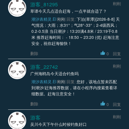
游客_81295
刚刚
草谭今天几点适合赶海，一点半就合适了？
潮汐表精灵.EI
刚刚
回复:
下泊(草潭)[2026-8-8] 天
气情况：大雨；水31°；气28°-33°；2-4级西风；
0.2-0.5浪 当日潮汐：13:20满4.8米 / 23:19干0.8
米 推荐赶海时间： - 18:50 ~ 23:20 (优) 赶海注意
安全，祝你赶海愉快！
删除
0
回复
游客_22742
刚刚
广州海鸥岛今天适合钓鱼吗
潮汐表精灵.EI
刚刚
回复:
您好，该地点暂未匹配
到潮汐/赶海推荐数据，请在小程序内搜索查看详
细数据。赶海注意安全！
删除
0
回复
游客
刚刚
吴川今天下午什么时候钓鱼好口