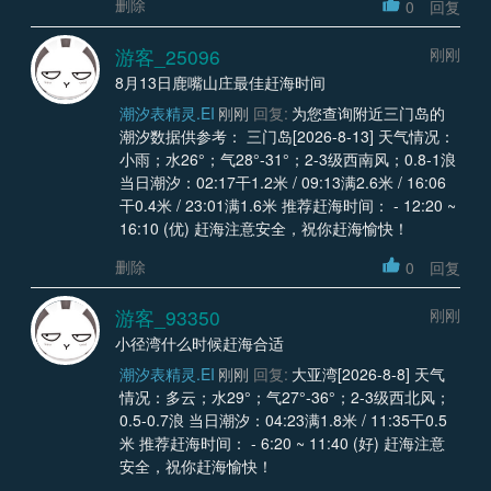
删除
0
回复
游客_25096
刚刚
8月13日鹿嘴山庄最佳赶海时间
潮汐表精灵.EI
刚刚
回复:
为您查询附近三门岛的
潮汐数据供参考： 三门岛[2026-8-13] 天气情况：
小雨；水26°；气28°-31°；2-3级西南风；0.8-1浪
当日潮汐：02:17干1.2米 / 09:13满2.6米 / 16:06
干0.4米 / 23:01满1.6米 推荐赶海时间： - 12:20 ~
16:10 (优) 赶海注意安全，祝你赶海愉快！
删除
0
回复
游客_93350
刚刚
小径湾什么时候赶海合适
潮汐表精灵.EI
刚刚
回复:
大亚湾[2026-8-8] 天气
情况：多云；水29°；气27°-36°；2-3级西北风；
0.5-0.7浪 当日潮汐：04:23满1.8米 / 11:35干0.5
米 推荐赶海时间： - 6:20 ~ 11:40 (好) 赶海注意
安全，祝你赶海愉快！