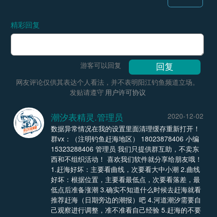
精彩回复
游客可以回复
网友评论仅供其表达个人看法，并不表明阳江钓鱼频道立场。
发贴请遵守
用户许可协议
潮汐表精灵.管理员
2020-12-02
数据异常情况在我的设置里面清理缓存重新打开！
群vx：（注明钓鱼赶海地区） 18023878406 小编
15323288406 管理员 我们只提供群互助，不卖东
西和不组织活动！ 喜欢我们软件就分享给朋友哦！
1.赶海好坏：主要看曲线，次要看大中小潮 2.曲线
好坏：根据位置，主要看最低点，次要看落差，最
低点后准备涨潮 3.确实不知道什么时候去赶海就看
推荐赶海（日期旁边的潮报）吧 4.河道潮汐需要自
己观察进行调整，准不准看自己经验 5.赶海的不要