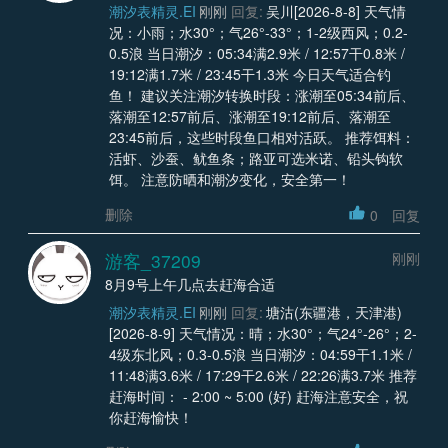
潮汐表精灵.EI
刚刚
回复:
吴川[2026-8-8] 天气情
况：小雨；水30°；气26°-33°；1-2级西风；0.2-
0.5浪 当日潮汐：05:34满2.9米 / 12:57干0.8米 /
19:12满1.7米 / 23:45干1.3米 今日天气适合钓
鱼！ 建议关注潮汐转换时段：涨潮至05:34前后、
落潮至12:57前后、涨潮至19:12前后、落潮至
23:45前后，这些时段鱼口相对活跃。 推荐饵料：
活虾、沙蚕、鱿鱼条；路亚可选米诺、铅头钩软
饵。 注意防晒和潮汐变化，安全第一！
删除
0
回复
游客_37209
刚刚
8月9号上午几点去赶海合适
潮汐表精灵.EI
刚刚
回复:
塘沽(东疆港，天津港)
[2026-8-9] 天气情况：晴；水30°；气24°-26°；2-
4级东北风；0.3-0.5浪 当日潮汐：04:59干1.1米 /
11:48满3.6米 / 17:29干2.6米 / 22:26满3.7米 推荐
赶海时间： - 2:00 ~ 5:00 (好) 赶海注意安全，祝
你赶海愉快！