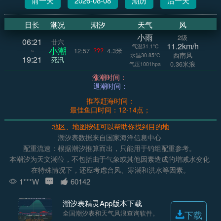
前一天
2026-08-08
潮历
后一天
日长
潮况
潮汐
天气
风
小雨
2级
06:21
廿六
11.2km/h
气温31.1°C
小潮
~
12:57
???
4.3米
西南风
水温30.85°C
19:21
死汛
0.36米浪
气压1001hpa
涨潮时间：
退潮时间：
推荐赶海时间：
最佳鱼口时间：12-14点；
地区、地图按钮可以帮助你找到目的地
潮汐表数据来自国家海洋信息中心
配重流速：根据潮汐推算而出，只能用于钓组配重参考。
本潮汐为天文潮位，不包括由于气象或其他因素造成的增减水变化
在特殊情况下，还应考虑台风、寒潮和洪水等因素。
1***W
60142
潮汐表精灵App版本下载
全国潮汐表和天气风浪查询软件。
下载