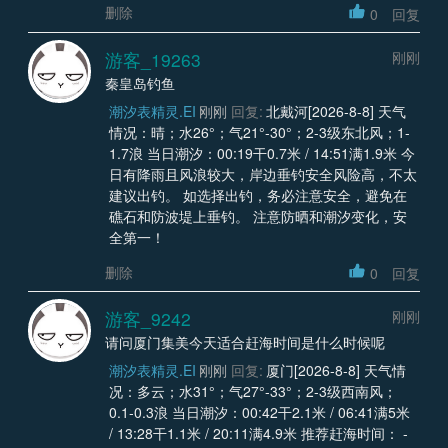
删除
0
回复
游客_19263
刚刚
秦皇岛钓鱼
潮汐表精灵.EI
刚刚
回复:
北戴河[2026-8-8] 天气
情况：晴；水26°；气21°-30°；2-3级东北风；1-
1.7浪 当日潮汐：00:19干0.7米 / 14:51满1.9米 今
日有降雨且风浪较大，岸边垂钓安全风险高，不太
建议出钓。 如选择出钓，务必注意安全，避免在
礁石和防波堤上垂钓。 注意防晒和潮汐变化，安
全第一！
删除
0
回复
游客_9242
刚刚
请问厦门集美今天适合赶海时间是什么时候呢
潮汐表精灵.EI
刚刚
回复:
厦门[2026-8-8] 天气情
况：多云；水31°；气27°-33°；2-3级西南风；
0.1-0.3浪 当日潮汐：00:42干2.1米 / 06:41满5米
/ 13:28干1.1米 / 20:11满4.9米 推荐赶海时间： -