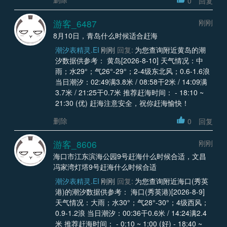
0
回复
游客_6487
刚刚
8月10日，青岛什么时候适合赶海
潮汐表精灵.EI
刚刚
回复:
为您查询附近黄岛的潮
汐数据供参考： 黄岛[2026-8-10] 天气情况：中
雨；水29°；气26°-29°；2-4级东北风；0.6-1.6浪
当日潮汐：02:49满3.8米 / 08:58干2米 / 14:09满
3.7米 / 21:25干0.7米 推荐赶海时间： - 18:10 ~
21:30 (优) 赶海注意安全，祝你赶海愉快！
删除
0
回复
游客_8606
刚刚
海口市江东滨海公园9号赶海什么时候合适，文昌
冯家湾灯塔9号赶海什么时候合适
潮汐表精灵.EI
刚刚
回复:
为您查询附近海口(秀英
港)的潮汐数据供参考： 海口(秀英港)[2026-8-9]
天气情况：大雨；水30°；气28°-30°；4级西风；
0.9-1.2浪 当日潮汐：00:36干0.6米 / 14:24满2.4
米 推荐赶海时间： - 0:10 ~ 1:00 (好) - 18:40 ~