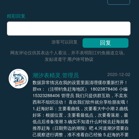
精彩回复
游客可以回复
网友评论仅供其表达个人看法，并不表明阳江钓鱼频道立场。
发贴请遵守
用户许可协议
潮汐表精灵.管理员
2020-12-02
数据异常情况在我的设置里面清理缓存重新打开！
群vx：（注明钓鱼赶海地区） 18023878406 小编
15323288406 管理员 我们只提供群互助，不卖东
西和不组织活动！ 喜欢我们软件就分享给朋友哦！
1.赶海好坏：主要看曲线，次要看大中小潮 2.曲线
好坏：根据位置，主要看最低点，次要看落差，最
低点后准备涨潮 3.确实不知道什么时候去赶海就看
推荐赶海（日期旁边的潮报）吧 4.河道潮汐需要自
己观察进行调整，准不准看自己经验 5.赶海的不要