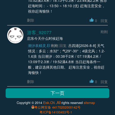
10:52满3.4米 / 18:13干0.3米 / 23:44满2.2米 推荐
赶海时间： - 13:50 ~ 18:10 (优) 赶海注意安全，
祝你赶海愉快！
删除
0
回复
游客_92077
刚刚
启东今天什么时候赶海
潮汐表精灵.EI
刚刚
回复:
吕四港[2026-8-8] 天气
情况：多云；水32°；气29°-30°；4级北风；1.2-
1.6浪 当日潮汐：00:38干2米 / 07:19满4.2米 /
13:09干2.3米 / 19:52满4.8米 当日赶海条件一
般，建议选择其他日期。 赶海注意安全，祝你赶
海愉快！
删除
0
回复
All
Copyright © 2014
Eisk.CN
.
rights reserved
sitemap
粤公网安备 44170202000142号
粤ICP备14100453号-1