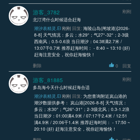
游客_3782
刚刚
北汀湾什么时候适合赶海
潮汐表精灵.EI
刚刚
回复:
海陵山岛(闸坡港)[2026-
8-8] 天气情况：多云；水29°；气27°-32°；2-3级
西南风；0.5-0.6浪 当日潮汐：04:38满2.7米 /
13:07干0.7米 推荐赶海时间： - 8:40 ~ 13:10 (好)
赶海注意安全，祝你赶海愉快！
删除
0
回复
游客_81885
刚刚
多岛海今天什么时候赶海合适
潮汐表精灵.EI
刚刚
回复:
为您查询附近岚山港的
潮汐数据供参考： 岚山港[2026-8-8] 天气情况：
多云；水30°；气26°-31°；2-3级北风；0.3-1.2浪
当日潮汐：01:00满4.9米 / 07:17干2.4米 / 12:51
满4.9米 / 20:06干1.4米 推荐赶海时间： - 17:50 ~
20:10 (好) 赶海注意安全，祝你赶海愉快！
删除