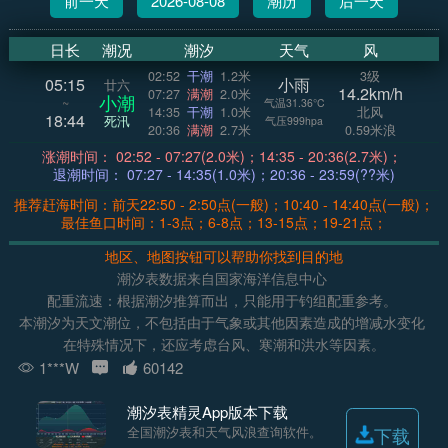
前一天
2026-08-08
潮历
后一天
日长
潮况
潮汐
天气
风
02:52
干潮
1.2米
3级
05:15
小雨
廿六
14.2km/h
07:27
满潮
2.0米
小潮
~
气温31.36°C
14:35
干潮
1.0米
北风
18:44
死汛
气压999hpa
20:36
满潮
2.7米
0.59米浪
涨潮时间： 02:52 - 07:27(2.0米)；14:35 - 20:36(2.7米)；
退潮时间： 07:27 - 14:35(1.0米)；20:36 - 23:59(??米)
推荐赶海时间：前天22:50 - 2:50点(一般)；10:40 - 14:40点(一般)；
最佳鱼口时间：1-3点；6-8点；13-15点；19-21点；
地区、地图按钮可以帮助你找到目的地
潮汐表数据来自国家海洋信息中心
配重流速：根据潮汐推算而出，只能用于钓组配重参考。
本潮汐为天文潮位，不包括由于气象或其他因素造成的增减水变化
在特殊情况下，还应考虑台风、寒潮和洪水等因素。
1***W
60142
潮汐表精灵App版本下载
全国潮汐表和天气风浪查询软件。
下载