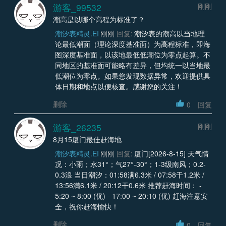
游客_99532
刚刚
潮高是以哪个高程为标准了？
潮汐表精灵.EI
刚刚
回复:
潮汐表的潮高以当地理
论最低潮面（理论深度基准面）为高程标准，即海
图深度基准面，以该地最低低潮位为零点起算。不
同地区的基准面可能略有差异，但均统一以当地最
低潮位为零点。如果您发现数据异常，欢迎提供具
体日期和地点以便核查。感谢您的关注！
删除
0
回复
游客_26235
刚刚
8月15厦门最佳赶海地
潮汐表精灵.EI
刚刚
回复:
厦门[2026-8-15] 天气情
况：小雨；水31°；气27°-30°；1-3级南风；0.2-
0.3浪 当日潮汐：01:58满6.3米 / 07:58干1.2米 /
13:56满6.1米 / 20:12干0.6米 推荐赶海时间： -
5:20 ~ 8:00 (优) - 17:00 ~ 20:10 (优) 赶海注意安
全，祝你赶海愉快！
删除
0
回复