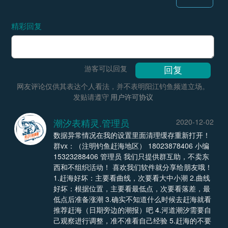
精彩回复
游客可以回复
网友评论仅供其表达个人看法，并不表明阳江钓鱼频道立场。
发贴请遵守
用户许可协议
潮汐表精灵.管理员
2020-12-02
数据异常情况在我的设置里面清理缓存重新打开！
群vx：（注明钓鱼赶海地区） 18023878406 小编
15323288406 管理员 我们只提供群互助，不卖东
西和不组织活动！ 喜欢我们软件就分享给朋友哦！
1.赶海好坏：主要看曲线，次要看大中小潮 2.曲线
好坏：根据位置，主要看最低点，次要看落差，最
低点后准备涨潮 3.确实不知道什么时候去赶海就看
推荐赶海（日期旁边的潮报）吧 4.河道潮汐需要自
己观察进行调整，准不准看自己经验 5.赶海的不要