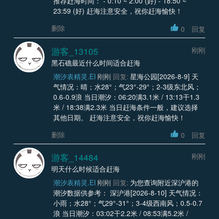
推荐赶海时间： - 0:10 ~ 2:00 (好) - 18:50 ~
23:59 (好) 赶海注意安全，祝你赶海愉快！
删除
0
回复
游客_13105
刚刚
黑石礁最近什么时间适合赶海
潮汐表精灵.EI
刚刚
回复:
星海公园[2026-8-9] 天
气情况：晴；水28°；气23°-29°；2-3级东北风；
0.6-0.9浪 当日潮汐：06:20满3.1米 / 13:13干1.3
米 / 18:38满2.3米 当日赶海条件一般，建议选择
其他日期。 赶海注意安全，祝你赶海愉快！
删除
0
回复
游客_14484
刚刚
明天什么时候适合赶海
潮汐表精灵.EI
刚刚
回复:
为您查询附近深沪港的
潮汐数据供参考： 深沪港[2026-8-10] 天气情况：
小雨；水28°；气29°-31°；3-4级西南风；0.5-0.7
浪 当日潮汐：03:02干2.2米 / 08:53满5.2米 /