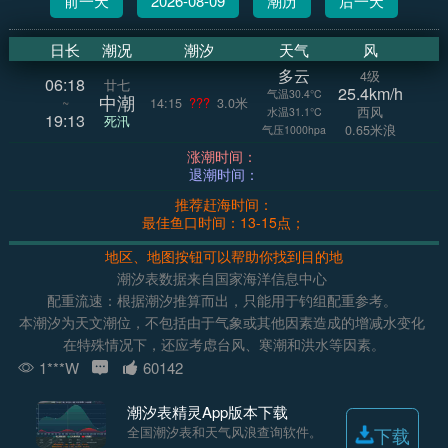
前一天
2026-08-09
潮历
后一天
日长
潮况
潮汐
天气
风
多云
4级
06:18
廿七
25.4km/h
气温30.4°C
中潮
~
14:15
???
3.0米
西风
水温31.1°C
19:13
死汛
0.65米浪
气压1000hpa
涨潮时间：
退潮时间：
推荐赶海时间：
最佳鱼口时间：13-15点；
地区、地图按钮可以帮助你找到目的地
潮汐表数据来自国家海洋信息中心
配重流速：根据潮汐推算而出，只能用于钓组配重参考。
本潮汐为天文潮位，不包括由于气象或其他因素造成的增减水变化
在特殊情况下，还应考虑台风、寒潮和洪水等因素。
1***W
60142
潮汐表精灵App版本下载
全国潮汐表和天气风浪查询软件。
下载