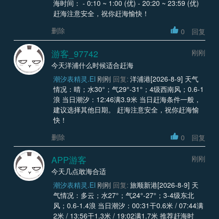
海时间： - 0:10 ~ 1:00 (优) - 20:20 ~ 23:59 (优)
赶海注意安全，祝你赶海愉快！
删除
0
回复
游客_97742
刚刚
今天洋浦什么时候适合赶海
潮汐表精灵.EI
刚刚
回复:
洋浦港[2026-8-9] 天气
情况：晴；水30°；气29°-31°；4级西南风；0.6-1
浪 当日潮汐：12:46满3.9米 当日赶海条件一般，
建议选择其他日期。 赶海注意安全，祝你赶海愉
快！
删除
0
回复
APP游客
刚刚
今天几点敢海合适
潮汐表精灵.EI
刚刚
回复:
旅顺新港[2026-8-9] 天
气情况：多云；水27°；气24°-27°；3-4级东北
风；0.6-1.4浪 当日潮汐：00:31干0.6米 / 07:44满
2米 / 13:56干1.3米 / 19:02满1.7米 推荐赶海时