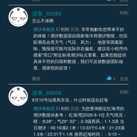
游客_63289
刚刚
怎么不准啊
潮汐表精灵.EI
刚刚
回复:
非常抱歉给您带来不好
的体验！潮汐数据源自国家海洋局潮汐预报，但实
际潮高会受天气（气压、风力）、地形等因素影
响，预报值可能与实际存在偏差。建议在小程序内
搜索"营口"附近标准潮汐站点查看。如果您能提供
具体不符的日期和数值，我们可反馈数据团队核
查。感谢您的反馈！
删除
0
回复
游客_68858
刚刚
8月10号汕尾风车岛，什么时候适合赶海
潮汐表精灵.EI
刚刚
回复:
为您查询附近红海湾的
潮汐数据供参考： 红海湾[2026-8-10] 天气情况：
晴；水28°；气29°-32°；2-3级西风；1-1.3浪 当
日潮汐：06:16满2.1米 / 13:33干0.4米 / 21:23满
1.3米 / 23:31干1.1米 推荐赶海时间： - 9:10 ~