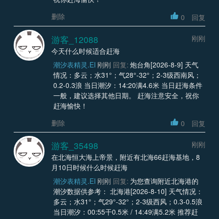
删除
0
回复
游客_12088
刚刚
今天什么时候适合赶海
潮汐表精灵.EI
刚刚
回复:
炮台角[2026-8-9] 天气
情况：多云；水31°；气28°-32°；2-3级西南风；
0.2-0.3浪 当日潮汐：14:20满4.6米 当日赶海条件
一般，建议选择其他日期。 赶海注意安全，祝你
赶海愉快！
删除
0
回复
游客_35498
刚刚
在北海恒大海上帝景，附近有北海66赶海基地，8
月10日时候什么时候赶海
潮汐表精灵.EI
刚刚
回复:
为您查询附近北海港的
潮汐数据供参考： 北海港[2026-8-10] 天气情况：
多云；水31°；气29°-32°；2-3级西风；0.3-0.5浪
当日潮汐：00:55干0.5米 / 14:49满5.2米 推荐赶