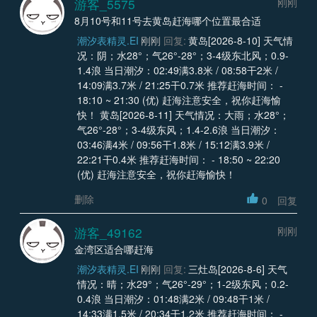
游客_5575
刚刚
8月10号和11号去黄岛赶海哪个位置最合适
潮汐表精灵.EI
刚刚
回复:
黄岛[2026-8-10] 天气情
况：阴；水28°；气26°-28°；3-4级东北风；0.9-
1.4浪 当日潮汐：02:49满3.8米 / 08:58干2米 /
14:09满3.7米 / 21:25干0.7米 推荐赶海时间： -
18:10 ~ 21:30 (优) 赶海注意安全，祝你赶海愉
快！ 黄岛[2026-8-11] 天气情况：大雨；水28°；
气26°-28°；3-4级东风；1.4-2.6浪 当日潮汐：
03:46满4米 / 09:56干1.8米 / 15:12满3.9米 /
22:21干0.4米 推荐赶海时间： - 18:50 ~ 22:20
(优) 赶海注意安全，祝你赶海愉快！
删除
0
回复
游客_49162
刚刚
金湾区适合哪赶海
潮汐表精灵.EI
刚刚
回复:
三灶岛[2026-8-6] 天气
情况：晴；水29°；气26°-29°；1-2级东风；0.2-
0.4浪 当日潮汐：01:48满2米 / 09:48干1米 /
14:33满1.5米 / 20:34干1.2米 推荐赶海时间： -