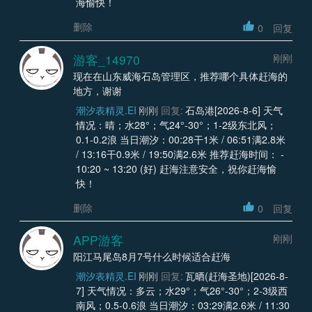
海愉快！
删除
0
回复
游客_14970
刚刚
现在在山东威海石岛管理区，推荐哪个具体赶海的
地方，谢谢
潮汐表精灵.EI
刚刚
回复:
石岛港[2026-8-6] 天气
情况：晴；水28°；气24°-30°；1-2级东北风；
0.1-0.2浪 当日潮汐：00:28干1米 / 06:51满2.8米
/ 13:16干0.9米 / 19:50满2.6米 推荐赶海时间： -
10:20 ~ 13:20 (好) 赶海注意安全，祝你赶海愉
快！
删除
0
回复
APP游客
刚刚
阳江马尾岛8月7号什么时候适合赶海
潮汐表精灵.EI
刚刚
回复:
瓦晒(赶海圣地)[2026-8-
7] 天气情况：多云；水29°；气26°-30°；2-3级西
南风；0.5-0.6浪 当日潮汐：03:29满2.6米 / 11:30