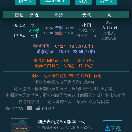
前一天
2026-08-07
潮历
后一天
日长
潮况
潮汐
天气
风
3级
06:02
小雨
廿五
13.1km/h
04:24
干潮
0.2米
小潮
~
气温27.7°C
18:30
满潮
1.0米
东北风
17:54
死汛
气压1011hpa
0.63米浪
涨潮时间： 04:24 - 18:30(1.0米)；
退潮时间： 18:30 - 23:59(??米)
推荐赶海时间：0:20 - 4:20点(优)；
最佳鱼口时间：3-5点；17-19点；
地区、地图按钮可以帮助你找到目的地
潮汐表数据来自国家海洋信息中心
配重流速：根据潮汐推算而出，只能用于钓组配重参考。
本潮汐为天文潮位，不包括由于气象或其他因素造成的增减水变化
在特殊情况下，还应考虑台风、寒潮和洪水等因素。
1***W
60142
潮汐表精灵App版本下载
全国潮汐表和天气风浪查询软件。
下载