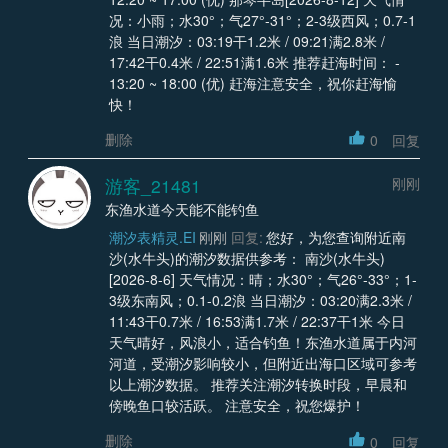
况：小雨；水30°；气27°-31°；2-3级西风；0.7-1
浪 当日潮汐：03:19干1.2米 / 09:21满2.8米 /
17:42干0.4米 / 22:51满1.6米 推荐赶海时间： -
13:20 ~ 18:00 (优) 赶海注意安全，祝你赶海愉
快！
删除
0
回复
游客_21481
刚刚
东渔水道今天能不能钓鱼
潮汐表精灵.EI
刚刚
回复:
您好，为您查询附近南
沙(水牛头)的潮汐数据供参考： 南沙(水牛头)
[2026-8-6] 天气情况：晴；水30°；气26°-33°；1-
3级东南风；0.1-0.2浪 当日潮汐：03:20满2.3米 /
11:43干0.7米 / 16:53满1.7米 / 22:37干1米 今日
天气晴好，风浪小，适合钓鱼！东渔水道属于内河
河道，受潮汐影响较小，但附近出海口区域可参考
以上潮汐数据。 推荐关注潮汐转换时段，早晨和
傍晚鱼口较活跃。 注意安全，祝您爆护！
删除
0
回复