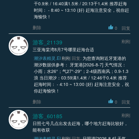
干0.9米 / 16:40满1.5米 / 20:13干1.4米 推荐赶海
时间： - 8:40 ~ 13:10 (好) 赶海注意安全，祝你赶
海愉快！
删除
0
回复
游客_21139
刚刚
三亚海棠湾8月7号哪里赶海合适
潮汐表精灵.EI
刚刚
回复:
为您查询附近牙笼港的
潮汐数据供参考： 牙笼港[2026-8-7] 天气情况：
小雨；水26°；气27°-29°；2-4级西南风；0.9-1.3
浪 当日潮汐：03:59满1.4米 / 12:46干0.4米 推荐
赶海时间： - 4:10 ~ 13:00 (好) 赶海注意安全，祝
你赶海愉快！
删除
0
回复
游客_60185
刚刚
日照七号几点出发去赶海，哪个地方赶海比较好，
能有收获
潮汐表精灵.EI
刚刚
回复:
日照港[2026-8-6] 天气