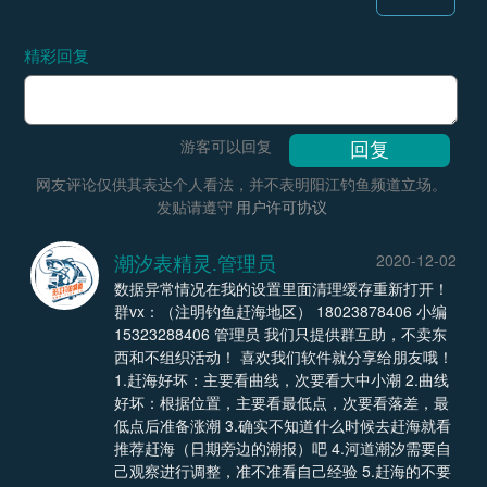
精彩回复
游客可以回复
网友评论仅供其表达个人看法，并不表明阳江钓鱼频道立场。
发贴请遵守
用户许可协议
潮汐表精灵.管理员
2020-12-02
数据异常情况在我的设置里面清理缓存重新打开！
群vx：（注明钓鱼赶海地区） 18023878406 小编
15323288406 管理员 我们只提供群互助，不卖东
西和不组织活动！ 喜欢我们软件就分享给朋友哦！
1.赶海好坏：主要看曲线，次要看大中小潮 2.曲线
好坏：根据位置，主要看最低点，次要看落差，最
低点后准备涨潮 3.确实不知道什么时候去赶海就看
推荐赶海（日期旁边的潮报）吧 4.河道潮汐需要自
己观察进行调整，准不准看自己经验 5.赶海的不要