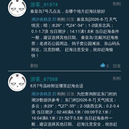
游客_91974
刚刚
秦皇岛7号几点去，去哪个地方赶海比较好
潮汐表精灵.EI
刚刚
回复:
秦皇岛[2026-8-7] 天气
情况：晴；水26°；气24°-34°；1-2级东北风；
0.1-1.7浪 当日潮汐：14:11满1.8米 当日赶海条件
一般，建议选择其他日期。 秦皇岛/北戴河赶海推
荐：老虎石公园周边、鸽子窝公园滩涂、东山码头
附近。注意防晒。 赶海注意安全，祝你赶海愉
快！
删除
0
回复
游客_87568
刚刚
8月7号温岭附近哪里赶海合适
潮汐表精灵.EI
刚刚
回复:
为您查询附近东门村的
潮汐数据供参考： 东门村[2026-8-7] 天气情况：
多云；水29°；气27°-35°；2-3级西北风；0.2-0.4
浪 当日潮汐：02:46满6.1米 / 09:09干2.1米 /
16:04满6.1米 / 21:52干3.3米 当日赶海条件一
般，建议选择其他日期。 赶海注意安全，祝你赶