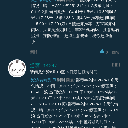
情况：晴；水29°；气25°-31°；1-2级东北风；
0.1-0.2浪 当日潮汐：04:41干1.5米 / 10:32满4.5
米 / 17:23干1.3米 / 23:31满4.3米 推荐赶海时间：
- 15:00 ~ 17:20 (好) 日照赶海推荐：万宝滨海休
闲区、大泉沟渔港附近、李家台礁石区。注意礁石
湿滑，穿防滑鞋。 赶海注意安全，祝你赶海愉
快！
删除
0
回复
游客_14347
刚刚
请问尾角湾8月10至12日最佳赶海时间
潮汐表精灵.EI
刚刚
回复:
那琴半岛[2026-8-10] 天
气情况：小雨；水30°；气27°-32°；2-3级西风；
0.6-0.7浪 当日潮汐：00:56干1.4米 / 07:25满2.6
米 / 16:13干0.5米 / 23:03满1.5米 推荐赶海时间：
- 11:20 ~ 16:10 (优) 那琴半岛[2026-8-11] 天气情
况：晴；水30°；气27°-31°；2-3级西风；0.6-0.9
浪 当日潮汐：02:18干1.3米 / 08:27满2.7米 /
17:01干0.4米 / 22:54满1.5米 推荐赶海时间： -
12:20 ~ 17:00 (优) 那琴半岛[2026-8-12] 天气情