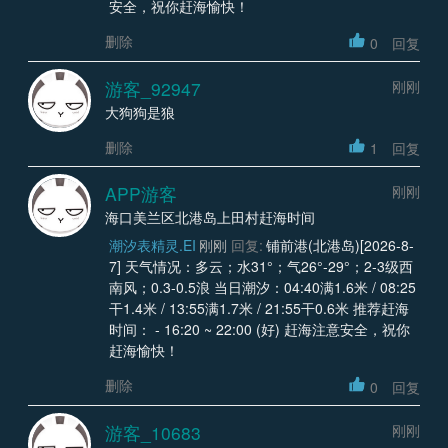
安全，祝你赶海愉快！
删除
0
回复
游客_92947
刚刚
大狗狗是狼
删除
1
回复
APP游客
刚刚
海口美兰区北港岛上田村赶海时间
潮汐表精灵.EI
刚刚
回复:
铺前港(北港岛)[2026-8-
7] 天气情况：多云；水31°；气26°-29°；2-3级西
南风；0.3-0.5浪 当日潮汐：04:40满1.6米 / 08:25
干1.4米 / 13:55满1.7米 / 21:55干0.6米 推荐赶海
时间： - 16:20 ~ 22:00 (好) 赶海注意安全，祝你
赶海愉快！
删除
0
回复
游客_10683
刚刚