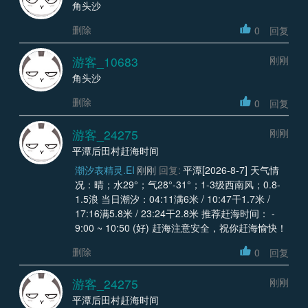
角头沙
删除
0
回复
游客_10683
刚刚
角头沙
删除
0
回复
游客_24275
刚刚
平潭后田村赶海时间
潮汐表精灵.EI
刚刚
回复:
平潭[2026-8-7] 天气情
况：晴；水29°；气28°-31°；1-3级西南风；0.8-
1.5浪 当日潮汐：04:11满6米 / 10:47干1.7米 /
17:16满5.8米 / 23:24干2.8米 推荐赶海时间： -
9:00 ~ 10:50 (好) 赶海注意安全，祝你赶海愉快！
删除
0
回复
游客_24275
刚刚
平潭后田村赶海时间