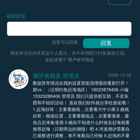
精彩回复
游客可以回复
网友评论仅供其表达个人看法，并不表明阳江钓鱼频道立场。
发贴请遵守
用户许可协议
潮汐表精灵.管理员
2020-12-02
数据异常情况在我的设置里面清理缓存重新打开！
群vx：（注明钓鱼赶海地区） 18023878406 小编
15323288406 管理员 我们只提供群互助，不卖东
西和不组织活动！ 喜欢我们软件就分享给朋友哦！
1.赶海好坏：主要看曲线，次要看大中小潮 2.曲线
好坏：根据位置，主要看最低点，次要看落差，最
低点后准备涨潮 3.确实不知道什么时候去赶海就看
推荐赶海（日期旁边的潮报）吧 4.河道潮汐需要自
己观察进行调整，准不准看自己经验 5.赶海的不要