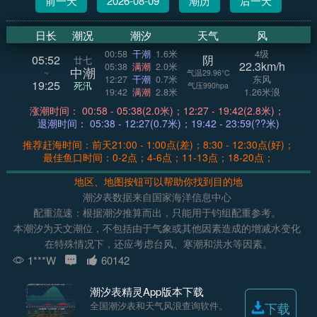
前一天
2026-08-09
潮历
后一天
日长
潮况
潮汐
天气
风
00:58
干潮
1.6米
4级
05:52
阴
廿七
22.3km/h
05:38
满潮
2.0米
中潮
~
气温29.96°C
12:27
干潮
0.7米
东风
19:25
死汛
气压990hpa
19:42
满潮
2.8米
1.26米浪
涨潮时间： 00:58 - 05:38(2.0米)；12:27 - 19:42(2.8米)；
退潮时间： 05:38 - 12:27(0.7米)；19:42 - 23:59(??米)
推荐赶海时间：前天21:00 - 1:00点(差)；8:30 - 12:30点(好)；
最佳鱼口时间：0-2点；4-6点；11-13点；18-20点；
地区、地图按钮可以帮助你找到目的地
潮汐表数据来自国家海洋信息中心
配重流速：根据潮汐推算而出，只能用于钓组配重参考。
本潮汐为天文潮位，不包括由于气象或其他因素造成的增减水变化
在特殊情况下，还应考虑台风、寒潮和洪水等因素。
1***W
60142
潮汐表精灵App版本下载
全国潮汐表和天气风浪查询软件。
下载