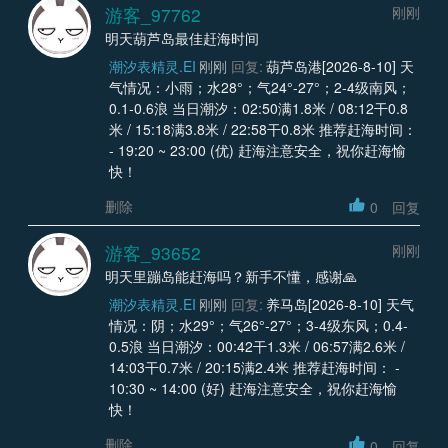
游客_97762
刚刚
明天葫芦岛最佳赶海时间
潮汐表精灵.EI
刚刚
回复:
葫芦岛港[2026-8-10] 天
气情况：小雨；水28°；气24°-27°；2-4级南风；
0.1-0.6浪 当日潮汐：02:50满1.8米 / 08:12干0.8
米 / 15:18满3.8米 / 22:58干0.8米 推荐赶海时间：
- 19:20 ~ 23:00 (优) 赶海注意安全，祝你赶海愉
快！
删除
0
回复
游客_93652
刚刚
明天里蹦岛能赶海吗？新手不懂，感谢🙏
潮汐表精灵.EI
刚刚
回复:
养马岛[2026-8-10] 天气
情况：阴；水29°；气26°-27°；3-4级东风；0.4-
0.5浪 当日潮汐：00:42干1.3米 / 06:57满2.6米 /
14:03干0.7米 / 20:15满2.4米 推荐赶海时间： -
10:30 ~ 14:00 (好) 赶海注意安全，祝你赶海愉
快！
删除
0
回复