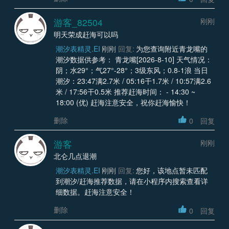
游客_82504
刚刚
明天荣成赶海可以吗
潮汐表精灵.EI
刚刚
回复:
为您查询附近青龙嘴的
潮汐数据供参考： 青龙嘴[2026-8-10] 天气情况：
阴；水29°；气27°-28°；3级东风；0.8-1浪 当日
潮汐：23:47满2.7米 / 05:16干1.7米 / 10:57满2.6
米 / 17:56干0.5米 推荐赶海时间： - 14:30 ~
18:00 (优) 赶海注意安全，祝你赶海愉快！
删除
0
回复
游客
刚刚
北仑几点退潮
潮汐表精灵.EI
刚刚
回复:
您好，该地点暂未匹配
到潮汐/赶海推荐数据，请在小程序内搜索查看详
细数据。赶海注意安全！
删除
0
回复