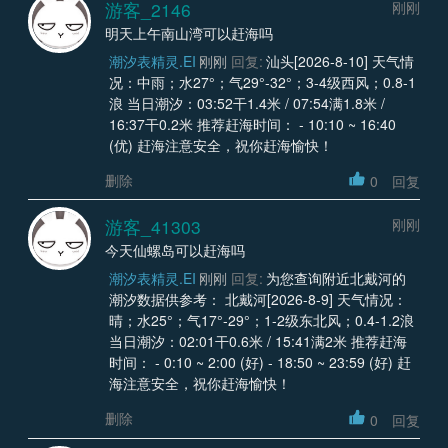
游客_2146
刚刚
明天上午南山湾可以赶海吗
潮汐表精灵.EI
刚刚
回复:
汕头[2026-8-10] 天气情
况：中雨；水27°；气29°-32°；3-4级西风；0.8-1
浪 当日潮汐：03:52干1.4米 / 07:54满1.8米 /
16:37干0.2米 推荐赶海时间： - 10:10 ~ 16:40
(优) 赶海注意安全，祝你赶海愉快！
删除
0
回复
游客_41303
刚刚
今天仙螺岛可以赶海吗
潮汐表精灵.EI
刚刚
回复:
为您查询附近北戴河的
潮汐数据供参考： 北戴河[2026-8-9] 天气情况：
晴；水25°；气17°-29°；1-2级东北风；0.4-1.2浪
当日潮汐：02:01干0.6米 / 15:41满2米 推荐赶海
时间： - 0:10 ~ 2:00 (好) - 18:50 ~ 23:59 (好) 赶
海注意安全，祝你赶海愉快！
删除
0
回复