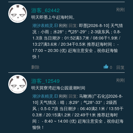
游客_62442
刚刚
明天即墨上午赶海时间。
潮汐表精灵.EI
刚刚
回复:
即墨[2026-8-10] 天气情
况：小雨；水28°；气25°-29°；2-3级东风；0.8-
1.3浪 当日潮汐：01:52满3.7米 / 08:06干1.9米 /
13:27满3.6米 / 20:34干0.5米 推荐赶海时间： -
17:00 ~ 20:30 (优) 赶海注意安全，祝你赶海愉
快！
删除
0
回复
游客_12549
刚刚
明天巽寮湾赶海公园退潮时间
潮汐表精灵.EI
刚刚
回复:
马鞭洲(广石化)[2026-8-
10] 天气情况：晴；水29°；气28°-33°；2级西
风；0.5-0.7浪 当日潮汐：06:40满2.1米 / 13:55干
0.3米 / 20:15满1.2米 / 22:49干1米 推荐赶海时
间： - 8:40 ~ 14:00 (优) 赶海注意安全，祝你赶海
愉快！