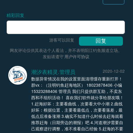
精彩回复
游客可以回复
网友评论仅供其表达个人看法，并不表明阳江钓鱼频道立场。
发贴请遵守
用户许可协议
潮汐表精灵.管理员
2020-12-02
数据异常情况在我的设置里面清理缓存重新打开！
群vx：（注明钓鱼赶海地区） 18023878406 小编
15323288406 管理员 我们只提供群互助，不卖东
西和不组织活动！ 喜欢我们软件就分享给朋友哦！
1.赶海好坏：主要看曲线，次要看大中小潮 2.曲线
好坏：根据位置，主要看最低点，次要看落差，最
低点后准备涨潮 3.确实不知道什么时候去赶海就看
推荐赶海（日期旁边的潮报）吧 4.河道潮汐需要自
己观察进行调整，准不准看自己经验 5.赶海的不要