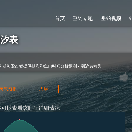
首页
垂钓专题
垂钓视频
潮汐表
赶海爱好者提供赶海和鱼口时间分析预测 - 潮汐表精灵
天天气预报
大屏
线可以查看该时间详细情况