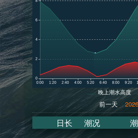
晚上潮水高度
前一天
2026
日长
潮况
潮