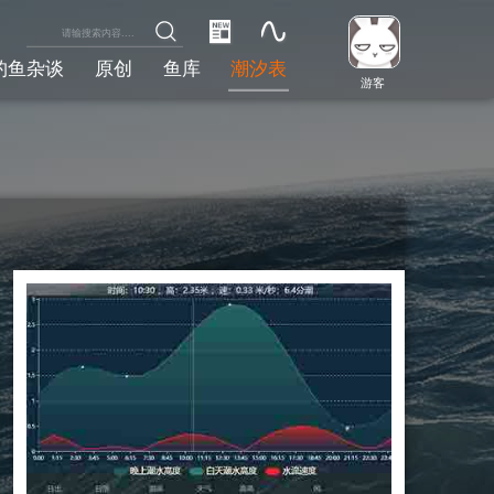
钓鱼杂谈
原创
鱼库
潮汐表
游客