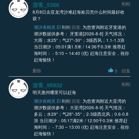
游客_5366
刚刚
8月8日去亚龙湾沙滩赶海捡贝壳什么时间最好收
获？
潮汐表精灵.EI
刚刚
回复:
为您查询附近牙笼港的
潮汐数据供参考： 牙笼港[2026-8-8] 天气情况：
大雨；水25°；气27°-30°；3级西风；1.1-1.3浪
当日潮汐：05:01满1.5米 / 14:36干0.3米 推荐赶
海时间： - 5:10 ~ 14:40 (优) 赶海注意安全，祝你
赶海愉快！
删除
0
回复
游客_95932
刚刚
明天惠州哪里可以赶海
潮汐表精灵.EI
刚刚
回复:
为您查询附近大亚湾的
潮汐数据供参考： 大亚湾[2026-8-9] 天气情况：
多云；水29°；气28°-35°；2-3级西北风；0.6-0.8
浪 当日潮汐：05:17满2米 / 12:50干0.3米 推荐赶
海时间： - 7:30 ~ 13:00 (优) 赶海注意安全，祝你
赶海愉快！