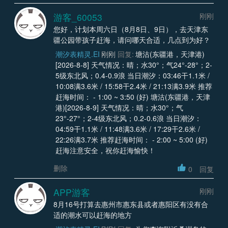
游客_60053
刚刚
您好，计划本周六日（8月8日、9日），去天津东
疆公园带孩子赶海，请问哪天合适，几点到为好？
潮汐表精灵.EI
刚刚
回复:
塘沽(东疆港，天津港)
[2026-8-8] 天气情况：晴；水30°；气24°-28°；2-
5级东北风；0.4-0.9浪 当日潮汐：03:46干1.1米 /
10:08满3.6米 / 15:58干2.4米 / 21:13满3.9米 推荐
赶海时间： - 1:00 ~ 3:50 (好) 塘沽(东疆港，天津
港)[2026-8-9] 天气情况：晴；水30°；气
23°-27°；2-4级东北风；0.2-0.6浪 当日潮汐：
04:59干1.1米 / 11:48满3.6米 / 17:29干2.6米 /
22:26满3.7米 推荐赶海时间： - 2:00 ~ 5:00 (好)
赶海注意安全，祝你赶海愉快！
删除
0
回复
APP游客
刚刚
8月16号打算去惠州市惠东县或者惠阳区有没有合
适的潮水可以赶海的地方