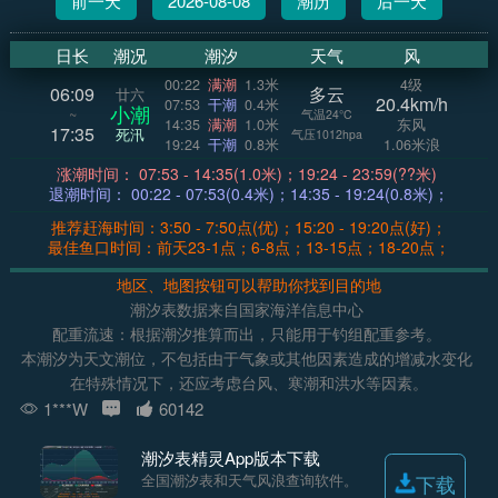
前一天
2026-08-08
潮历
后一天
日长
潮况
潮汐
天气
风
00:22
满潮
1.3米
4级
06:09
多云
廿六
20.4km/h
07:53
干潮
0.4米
小潮
~
气温24°C
14:35
满潮
1.0米
东风
17:35
死汛
气压1012hpa
19:24
干潮
0.8米
1.06米浪
涨潮时间： 07:53 - 14:35(1.0米)；19:24 - 23:59(??米)
退潮时间： 00:22 - 07:53(0.4米)；14:35 - 19:24(0.8米)；
推荐赶海时间：3:50 - 7:50点(优)；15:20 - 19:20点(好)；
最佳鱼口时间：前天23-1点；6-8点；13-15点；18-20点；
地区、地图按钮可以帮助你找到目的地
潮汐表数据来自国家海洋信息中心
配重流速：根据潮汐推算而出，只能用于钓组配重参考。
本潮汐为天文潮位，不包括由于气象或其他因素造成的增减水变化
在特殊情况下，还应考虑台风、寒潮和洪水等因素。
1***W
60142
潮汐表精灵App版本下载
全国潮汐表和天气风浪查询软件。
下载