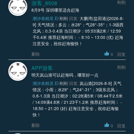
游客_8508
刚刚
8月9号 深圳哪里适合赶海
潮汐表精灵.EI
刚刚
回复:
大鹏湾(盐田港)[2026-8-
9] 天气情况：多云；水28°；气28°-35°；1-3级西
北风；0.3-0.4浪 当日潮汐：05:53满2米 / 12:59
干0.4米 推荐赶海时间： - 8:10 ~ 13:00 (优) 赶海
注意安全，祝你赶海愉快！
删除
0
回复
APP游客
刚刚
明天岚山港可以赶海吗，哪里好一点
潮汐表精灵.EI
刚刚
回复:
岚山港[2026-8-9] 天气
情况：小雨；水29°；气24°-31°；3级东北风；
0.8-1.3浪 当日潮汐：02:28满5米 / 08:44干2.5米
/ 14:09满4.8米 / 21:23干1.2米 推荐赶海时间： -
18:50 ~ 21:20 (好) 赶海注意安全，祝你赶海愉
快！
删除
0
回复