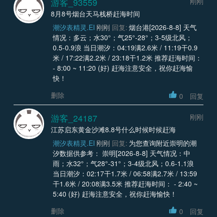
游客_93559
刚刚
8月8号烟台天马栈桥赶海时间
潮汐表精灵.EI
刚刚
回复:
烟台港[2026-8-8] 天气
情况：多云；水30°；气25°-28°；3-5级北风；
0.5-0.9浪 当日潮汐：04:19满2.6米 / 11:19干0.9
米 / 17:22满2.2米 / 23:18干1.2米 推荐赶海时间：
- 8:00 ~ 11:20 (好) 赶海注意安全，祝你赶海愉
快！
删除
0
回复
游客_24187
刚刚
江苏启东黄金沙滩8.8号什么时候时候赶海
潮汐表精灵.EI
刚刚
回复:
为您查询附近崇明的潮
汐数据供参考： 崇明[2026-8-8] 天气情况：中
雨；水32°；气28°-31°；3-4级北风；0.6-1.1浪
当日潮汐：02:17干1.7米 / 06:58满2.7米 / 13:59
干1.6米 / 20:08满3.5米 推荐赶海时间： - 2:40 ~
5:40 (好) 赶海注意安全，祝你赶海愉快！
删除
0
回复