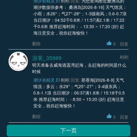
潮汐表精灵.EI
刚刚
回复:
为您查询附近桑洲岛的
潮汐数据供参考： 桑洲岛[2026-8-16] 天气情况：
小雨；水26°；气27°-28°；1-3级南风；0.6-0.7浪
当日潮汐：04:52干0.8米 / 11:57满2.1米 / 17:22
干0.6米 推荐赶海时间： - 13:30 ~ 17:20 (好) 赶
海注意安全，祝你赶海愉快！
删除
0
回复
游客_35989
刚刚
明天准备去威海逍遥湾赶海，去赶海的时间是什么
时候
潮汐表精灵.EI
刚刚
回复:
那香海[2026-8-9] 天气
情况：多云；水29°；气25°-27°；3-4级东风；
0.8-1.1浪 当日潮汐：06:37满1.8米 / 15:18干0.5
米 推荐赶海时间： - 8:50 ~ 15:20 (好) 赶海注意
安全，祝你赶海愉快！
删除
0
回复