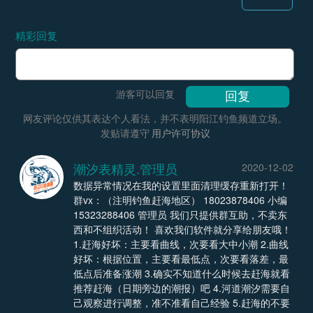
精彩回复
游客可以回复
网友评论仅供其表达个人看法，并不表明阳江钓鱼频道立场。
发贴请遵守
用户许可协议
潮汐表精灵.管理员
2020-12-02
数据异常情况在我的设置里面清理缓存重新打开！
群vx：（注明钓鱼赶海地区） 18023878406 小编
15323288406 管理员 我们只提供群互助，不卖东
西和不组织活动！ 喜欢我们软件就分享给朋友哦！
1.赶海好坏：主要看曲线，次要看大中小潮 2.曲线
好坏：根据位置，主要看最低点，次要看落差，最
低点后准备涨潮 3.确实不知道什么时候去赶海就看
推荐赶海（日期旁边的潮报）吧 4.河道潮汐需要自
己观察进行调整，准不准看自己经验 5.赶海的不要