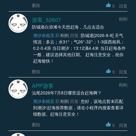
删除
0
回复
游客_52607
刚刚
防城港白浪滩今天想赶海，几点去适合
潮汐表精灵.EI
刚刚
回复:
防城港[2026-8-8] 天气
情况：多云；水31°；气26°-32°；1-3级西南风；
0.2-0.4浪 当日潮汐：13:12满4.4米 当日赶海条件
一般，建议选择其他日期。 赶海注意安全，祝你
赶海愉快！
删除
0
回复
APP游客
刚刚
汕尾2026年7月8日哪里适合赶海啊？
潮汐表精灵.EI
刚刚
回复:
您好，该地点暂未匹配
到潮汐/赶海推荐数据，请在小程序内搜索查看详
细数据。赶海注意安全！
删除
0
回复