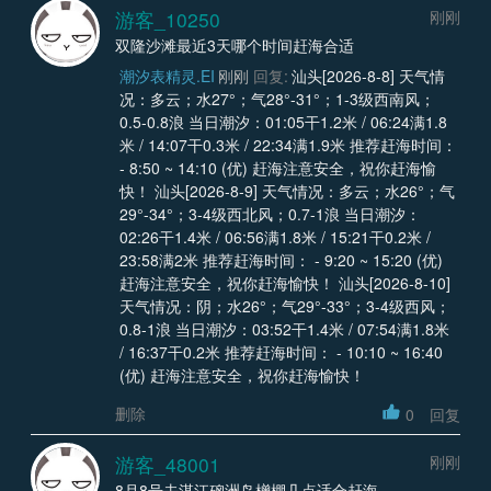
游客_10250
刚刚
双隆沙滩最近3天哪个时间赶海合适
潮汐表精灵.EI
刚刚
回复:
汕头[2026-8-8] 天气情
况：多云；水27°；气28°-31°；1-3级西南风；
0.5-0.8浪 当日潮汐：01:05干1.2米 / 06:24满1.8
米 / 14:07干0.3米 / 22:34满1.9米 推荐赶海时间：
- 8:50 ~ 14:10 (优) 赶海注意安全，祝你赶海愉
快！ 汕头[2026-8-9] 天气情况：多云；水26°；气
29°-34°；3-4级西北风；0.7-1浪 当日潮汐：
02:26干1.4米 / 06:56满1.8米 / 15:21干0.2米 /
23:58满2米 推荐赶海时间： - 9:20 ~ 15:20 (优)
赶海注意安全，祝你赶海愉快！ 汕头[2026-8-10]
天气情况：阴；水26°；气29°-33°；3-4级西风；
0.8-1浪 当日潮汐：03:52干1.4米 / 07:54满1.8米
/ 16:37干0.2米 推荐赶海时间： - 10:10 ~ 16:40
(优) 赶海注意安全，祝你赶海愉快！
删除
0
回复
游客_48001
刚刚
8月8号去湛江硇洲岛橧棚几点适合赶海