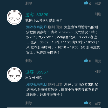
删除
0
回复
游客_33829
刚刚
栈桥什么时候可以赶海？
潮汐表精灵.EI
刚刚
回复:
为您查询附近青岛的潮
汐数据供参考： 青岛[2026-8-8] 天气情况：晴；
水28°；气27°-31°；2-3级西北风；0.2-0.7浪 当
日潮汐：06:02干1.9米 / 11:28满3.8米 / 18:50干1
米 推荐赶海时间： - 16:10 ~ 19:00 (好) 赶海注意
安全，祝你赶海愉快！
删除
0
回复
游客_35957
刚刚
出发长洲岛
潮汐表精灵.EI
刚刚
回复:
您好，该地点暂未匹配
到潮汐/赶海推荐数据，请在小程序内搜索查看详
细数据。赶海注意安全！
删除
0
回复