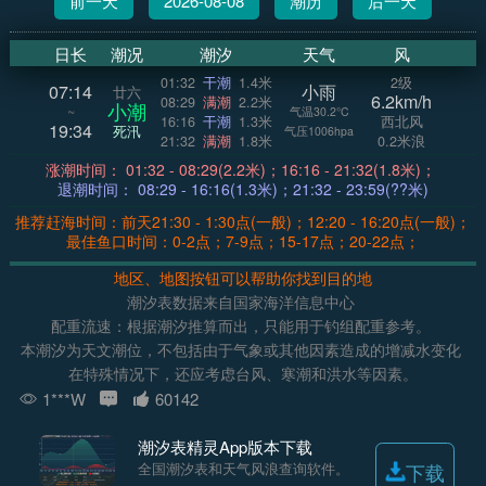
前一天
2026-08-08
潮历
后一天
日长
潮况
潮汐
天气
风
01:32
干潮
1.4米
2级
07:14
小雨
廿六
6.2km/h
08:29
满潮
2.2米
小潮
~
气温30.2°C
16:16
干潮
1.3米
西北风
19:34
死汛
气压1006hpa
21:32
满潮
1.8米
0.2米浪
涨潮时间： 01:32 - 08:29(2.2米)；16:16 - 21:32(1.8米)；
退潮时间： 08:29 - 16:16(1.3米)；21:32 - 23:59(??米)
推荐赶海时间：前天21:30 - 1:30点(一般)；12:20 - 16:20点(一般)；
最佳鱼口时间：0-2点；7-9点；15-17点；20-22点；
地区、地图按钮可以帮助你找到目的地
潮汐表数据来自国家海洋信息中心
配重流速：根据潮汐推算而出，只能用于钓组配重参考。
本潮汐为天文潮位，不包括由于气象或其他因素造成的增减水变化
在特殊情况下，还应考虑台风、寒潮和洪水等因素。
1***W
60142
潮汐表精灵App版本下载
全国潮汐表和天气风浪查询软件。
下载