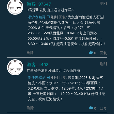
游客_97647
刚刚
9号深圳云海山庄适合赶海吗？
潮汐表精灵.EI
刚刚
回复:
为您查询附近仙人石(赶
海圣地)的潮汐数据供参考： 仙人石(赶海圣地)
[2026-8-9] 天气情况：多云；水27°；气
28°-36°；2-3级西北风；0.6-0.7浪 当日潮汐：
05:05满2.2米 / 13:37干0.5米 推荐赶海时间： -
8:30 ~ 13:40 (优) 赶海注意安全，祝你赶海愉快！
删除
0
回复
游客_4403
刚刚
广西省合浦县沙田港几点合适赶海
潮汐表精灵.EI
刚刚
回复:
营盘港[2026-8-8] 天气
情况：小雨；水31°；气27°-31°；2-3级西风；
0.2-0.6浪 当日潮汐：12:59满5.4米 / 23:38干1.1
米 推荐赶海时间： - 19:20 ~ 23:40 (优) 赶海注意
安全，祝你赶海愉快！
删除
0
回复