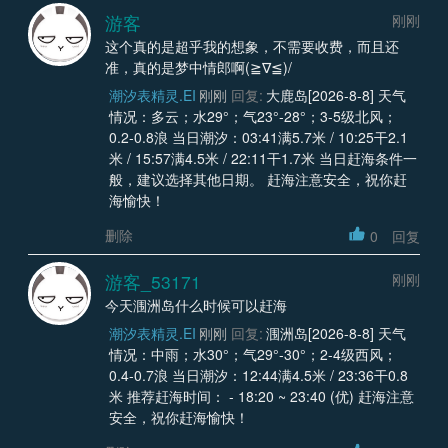
游客
刚刚
这个真的是超乎我的想象，不需要收费，而且还
准，真的是梦中情郎啊(≧∇≦)/
潮汐表精灵.EI
刚刚
回复:
大鹿岛[2026-8-8] 天气
情况：多云；水29°；气23°-28°；3-5级北风；
0.2-0.8浪 当日潮汐：03:41满5.7米 / 10:25干2.1
米 / 15:57满4.5米 / 22:11干1.7米 当日赶海条件一
般，建议选择其他日期。 赶海注意安全，祝你赶
海愉快！
删除
0
回复
游客_53171
刚刚
今天涠洲岛什么时候可以赶海
潮汐表精灵.EI
刚刚
回复:
涠洲岛[2026-8-8] 天气
情况：中雨；水30°；气29°-30°；2-4级西风；
0.4-0.7浪 当日潮汐：12:44满4.5米 / 23:36干0.8
米 推荐赶海时间： - 18:20 ~ 23:40 (优) 赶海注意
安全，祝你赶海愉快！