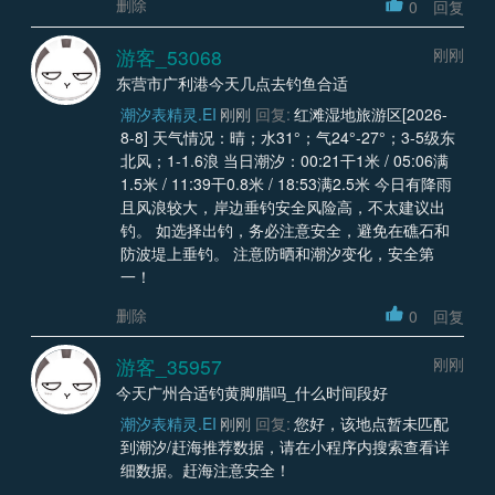
删除
0
回复
游客_53068
刚刚
东营市广利港今天几点去钓鱼合适
潮汐表精灵.EI
刚刚
回复:
红滩湿地旅游区[2026-
8-8] 天气情况：晴；水31°；气24°-27°；3-5级东
北风；1-1.6浪 当日潮汐：00:21干1米 / 05:06满
1.5米 / 11:39干0.8米 / 18:53满2.5米 今日有降雨
且风浪较大，岸边垂钓安全风险高，不太建议出
钓。 如选择出钓，务必注意安全，避免在礁石和
防波堤上垂钓。 注意防晒和潮汐变化，安全第
一！
删除
0
回复
游客_35957
刚刚
今天广州合适钓黄脚腊吗_什么时间段好
潮汐表精灵.EI
刚刚
回复:
您好，该地点暂未匹配
到潮汐/赶海推荐数据，请在小程序内搜索查看详
细数据。赶海注意安全！