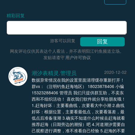
精彩回复
游客可以回复
网友评论仅供其表达个人看法，并不表明阳江钓鱼频道立场。
发贴请遵守
用户许可协议
潮汐表精灵.管理员
2020-12-02
数据异常情况在我的设置里面清理缓存重新打开！
群vx：（注明钓鱼赶海地区） 18023878406 小编
15323288406 管理员 我们只提供群互助，不卖东
西和不组织活动！ 喜欢我们软件就分享给朋友哦！
1.赶海好坏：主要看曲线，次要看大中小潮 2.曲线
好坏：根据位置，主要看最低点，次要看落差，最
低点后准备涨潮 3.确实不知道什么时候去赶海就看
推荐赶海（日期旁边的潮报）吧 4.河道潮汐需要自
己观察进行调整，准不准看自己经验 5.赶海的不要