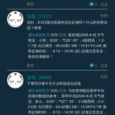
删除
0
回复
游客_37073
刚刚
你好，8.8日陵水新港村适合赶海吗？什么时间更合
适？谢谢
潮汐表精灵.EI
刚刚
回复:
新村港[2026-8-8] 天气
情况：小雨；水26°；气28°-30°；4级西风；1.2-
1.7浪 当日潮汐：05:43满1.5米 / 15:51干0.4米 推
荐赶海时间： - 6:10 ~ 16:00 (好) 赶海注意安全，
祝你赶海愉快！
删除
0
回复
游客_39606
刚刚
下塘湾沙滩今天什么时候适合赶海
潮汐表精灵.EI
刚刚
回复:
为您查询附近那琴半岛
的潮汐数据供参考： 那琴半岛[2026-8-8] 天气情
况：多云；水29°；气27°-32°；2-3级西风；0.4-
0.6浪 当日潮汐：04:42满2.3米 / 13:38干0.7米 推
荐赶海时间： - 9:10 ~ 14:00 (好) 赶海注意安全，