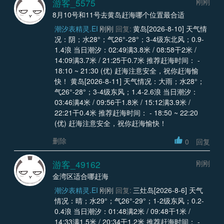
游客_5575
刚刚
8月10号和11号去黄岛赶海哪个位置最合适
潮汐表精灵.EI
刚刚
回复:
黄岛[2026-8-10] 天气情
况：阴；水28°；气26°-28°；3-4级东北风；0.9-
1.4浪 当日潮汐：02:49满3.8米 / 08:58干2米 /
14:09满3.7米 / 21:25干0.7米 推荐赶海时间： -
18:10 ~ 21:30 (优) 赶海注意安全，祝你赶海愉
快！ 黄岛[2026-8-11] 天气情况：大雨；水28°；
气26°-28°；3-4级东风；1.4-2.6浪 当日潮汐：
03:46满4米 / 09:56干1.8米 / 15:12满3.9米 /
22:21干0.4米 推荐赶海时间： - 18:50 ~ 22:20
(优) 赶海注意安全，祝你赶海愉快！
删除
0
回复
游客_49162
刚刚
金湾区适合哪赶海
潮汐表精灵.EI
刚刚
回复:
三灶岛[2026-8-6] 天气
情况：晴；水29°；气26°-29°；1-2级东风；0.2-
0.4浪 当日潮汐：01:48满2米 / 09:48干1米 /
14:33满1.5米 / 20:34干1.2米 推荐赶海时间： -