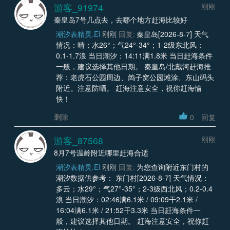
游客_91974
刚刚
秦皇岛7号几点去，去哪个地方赶海比较好
潮汐表精灵.EI
刚刚
回复:
秦皇岛[2026-8-7] 天气
情况：晴；水26°；气24°-34°；1-2级东北风；
0.1-1.7浪 当日潮汐：14:11满1.8米 当日赶海条件
一般，建议选择其他日期。 秦皇岛/北戴河赶海推
荐：老虎石公园周边、鸽子窝公园滩涂、东山码头
附近。注意防晒。 赶海注意安全，祝你赶海愉
快！
删除
0
回复
游客_87568
刚刚
8月7号温岭附近哪里赶海合适
潮汐表精灵.EI
刚刚
回复:
为您查询附近东门村的
潮汐数据供参考： 东门村[2026-8-7] 天气情况：
多云；水29°；气27°-35°；2-3级西北风；0.2-0.4
浪 当日潮汐：02:46满6.1米 / 09:09干2.1米 /
16:04满6.1米 / 21:52干3.3米 当日赶海条件一
般，建议选择其他日期。 赶海注意安全，祝你赶