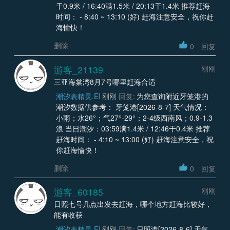
干0.9米 / 16:40满1.5米 / 20:13干1.4米 推荐赶海
时间： - 8:40 ~ 13:10 (好) 赶海注意安全，祝你赶
海愉快！
删除
0
回复
游客_21139
刚刚
三亚海棠湾8月7号哪里赶海合适
潮汐表精灵.EI
刚刚
回复:
为您查询附近牙笼港的
潮汐数据供参考： 牙笼港[2026-8-7] 天气情况：
小雨；水26°；气27°-29°；2-4级西南风；0.9-1.3
浪 当日潮汐：03:59满1.4米 / 12:46干0.4米 推荐
赶海时间： - 4:10 ~ 13:00 (好) 赶海注意安全，祝
你赶海愉快！
删除
0
回复
游客_60185
刚刚
日照七号几点出发去赶海，哪个地方赶海比较好，
能有收获
潮汐表精灵.EI
刚刚
回复:
日照港[2026-8-6] 天气