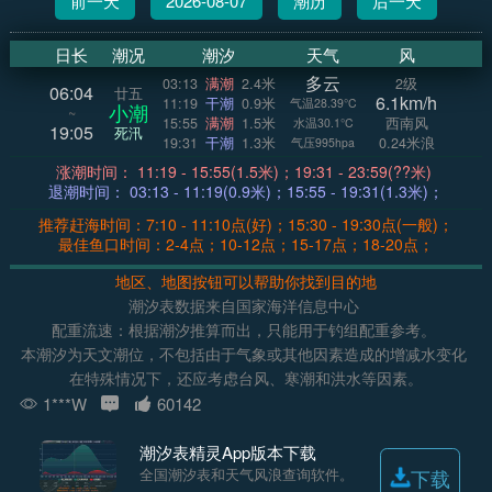
前一天
2026-08-07
潮历
后一天
日长
潮况
潮汐
天气
风
多云
03:13
满潮
2.4米
2级
06:04
廿五
6.1km/h
11:19
干潮
0.9米
气温28.39°C
小潮
~
15:55
满潮
1.5米
西南风
水温30.1°C
19:05
死汛
19:31
干潮
1.3米
0.24米浪
气压995hpa
涨潮时间： 11:19 - 15:55(1.5米)；19:31 - 23:59(??米)
退潮时间： 03:13 - 11:19(0.9米)；15:55 - 19:31(1.3米)；
推荐赶海时间：7:10 - 11:10点(好)；15:30 - 19:30点(一般)；
最佳鱼口时间：2-4点；10-12点；15-17点；18-20点；
地区、地图按钮可以帮助你找到目的地
潮汐表数据来自国家海洋信息中心
配重流速：根据潮汐推算而出，只能用于钓组配重参考。
本潮汐为天文潮位，不包括由于气象或其他因素造成的增减水变化
在特殊情况下，还应考虑台风、寒潮和洪水等因素。
1***W
60142
潮汐表精灵App版本下载
全国潮汐表和天气风浪查询软件。
下载