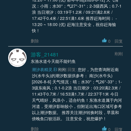
况：小雨；水30°；气27°-31°；2-3级西风；0.7-1
浪 当日潮汐：03:19干1.2米 / 09:21满2.8米 /
17:42干0.4米 / 22:51满1.6米 推荐赶海时间： -
13:20 ~ 18:00 (优) 赶海注意安全，祝你赶海愉
快！
删除
0
回复
游客_21481
刚刚
东渔水道今天能不能钓鱼
潮汐表精灵.EI
刚刚
回复:
您好，为您查询附近南
沙(水牛头)的潮汐数据供参考： 南沙(水牛头)
[2026-8-6] 天气情况：晴；水30°；气26°-33°；1-
3级东南风；0.1-0.2浪 当日潮汐：03:20满2.3米 /
11:43干0.7米 / 16:53满1.7米 / 22:37干1米 今日
天气晴好，风浪小，适合钓鱼！东渔水道属于内河
河道，受潮汐影响较小，但附近出海口区域可参考
以上潮汐数据。 推荐关注潮汐转换时段，早晨和
傍晚鱼口较活跃。 注意安全，祝您爆护！
删除
0
回复