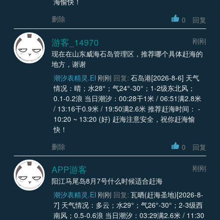
海愉快！
删除
0
回复
游客_14970
刚刚
现在在山东威海石岛管理区，推荐哪个具体赶海的
地方，谢谢
潮汐表精灵.EI
刚刚
回复:
石岛港[2026-8-6] 天气
情况：晴；水28°；气24°-30°；1-2级东北风；
0.1-0.2浪 当日潮汐：00:28干1米 / 06:51满2.8米
/ 13:16干0.9米 / 19:50满2.6米 推荐赶海时间： -
10:20 ~ 13:20 (好) 赶海注意安全，祝你赶海愉
快！
删除
0
回复
APP游客
刚刚
阳江马尾岛8月7号什么时候适合赶海
潮汐表精灵.EI
刚刚
回复:
瓦晒(赶海圣地)[2026-8-
7] 天气情况：多云；水29°；气26°-30°；2-3级西
南风；0.5-0.6浪 当日潮汐：03:29满2.6米 / 11:30