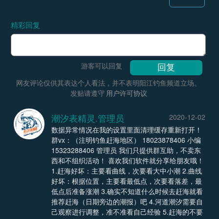
精彩回复
游客可以回复
网友评论仅供其表达个人看法，并不表明阳江钓鱼频道立场。
发贴请遵守
用户许可协议
潮汐表精灵.管理员
2020-12-02
数据异常情况在我的设置里面清理缓存重新打开！
群vx：（注明钓鱼赶海地区） 18023878406 小编
15323288406 管理员 我们只提供群互助，不卖东
西和不组织活动！ 喜欢我们软件就分享给朋友哦！
1.赶海好坏：主要看曲线，次要看大中小潮 2.曲线
好坏：根据位置，主要看最低点，次要看落差，最
低点后准备涨潮 3.确实不知道什么时候去赶海就看
推荐赶海（日期旁边的潮报）吧 4.河道潮汐需要自
己观察进行调整，准不准看自己经验 5.赶海的不要