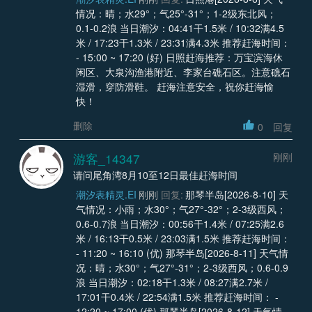
情况：晴；水29°；气25°-31°；1-2级东北风；
0.1-0.2浪 当日潮汐：04:41干1.5米 / 10:32满4.5
米 / 17:23干1.3米 / 23:31满4.3米 推荐赶海时间：
- 15:00 ~ 17:20 (好) 日照赶海推荐：万宝滨海休
闲区、大泉沟渔港附近、李家台礁石区。注意礁石
湿滑，穿防滑鞋。 赶海注意安全，祝你赶海愉
快！
删除
0
回复
游客_14347
刚刚
请问尾角湾8月10至12日最佳赶海时间
潮汐表精灵.EI
刚刚
回复:
那琴半岛[2026-8-10] 天
气情况：小雨；水30°；气27°-32°；2-3级西风；
0.6-0.7浪 当日潮汐：00:56干1.4米 / 07:25满2.6
米 / 16:13干0.5米 / 23:03满1.5米 推荐赶海时间：
- 11:20 ~ 16:10 (优) 那琴半岛[2026-8-11] 天气情
况：晴；水30°；气27°-31°；2-3级西风；0.6-0.9
浪 当日潮汐：02:18干1.3米 / 08:27满2.7米 /
17:01干0.4米 / 22:54满1.5米 推荐赶海时间： -
12:20 ~ 17:00 (优) 那琴半岛[2026-8-12] 天气情