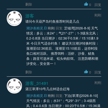
删除
0
回复
游客
刚刚
请问今天葫芦岛钓鱼推荐时间是几点
潮汐表精灵.EI
刚刚
回复:
芷锚湾[2026-8-9] 天气
情况：多云；水24°；气21°-27°；1-3级东北风；
0.2-0.8浪 当日潮汐：02:36干0.5米 / 15:10满1.9
米 今日天气适合钓鱼！ 建议关注潮汐转换时段：
落潮至02:36前后、涨潮至15:10前后，这些时段
鱼口相对活跃。 推荐饵料：活虾、沙蚕、鱿鱼
条；路亚可选米诺、铅头钩软饵。 注意防晒和潮
汐变化，安全第一！
删除
0
回复
游客_31491
刚刚
湛江草潭10号几点钟适合赶海
潮汐表精灵.EI
刚刚
回复:
下泊(草潭)[2026-8-10]
天气情况：多云；水31°；气29°-31°；3-4级西
风；0.4-0.6浪 当日潮汐：00:23干0.5米 / 15:36满