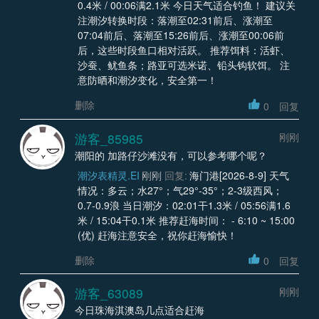
0.4米 / 00:06满2.1米 今日天气适合钓鱼！ 建议关
注潮汐转换时段：落潮至02:31前后、涨潮至
07:04前后、落潮至15:26前后、涨潮至00:06前
后，这些时段鱼口相对活跃。 推荐饵料：活虾、
沙蚕、鱿鱼条；路亚可选米诺、铅头钩软饵。 注
意防晒和潮汐变化，安全第一！
删除
0
回复
游客_85985
刚刚
潮阳的 加路仔沙滩没有，可以参考哪个呢？
潮汐表精灵.EI
刚刚
回复:
海门港[2026-8-9] 天气
情况：多云；水27°；气29°-35°；2-3级西风；
0.7-0.9浪 当日潮汐：02:01干1.3米 / 05:56满1.6
米 / 15:04干0.1米 推荐赶海时间： - 6:10 ~ 15:00
(优) 赶海注意安全，祝你赶海愉快！
删除
0
回复
游客_63089
刚刚
今日珠海淇澳岛几点适合赶海