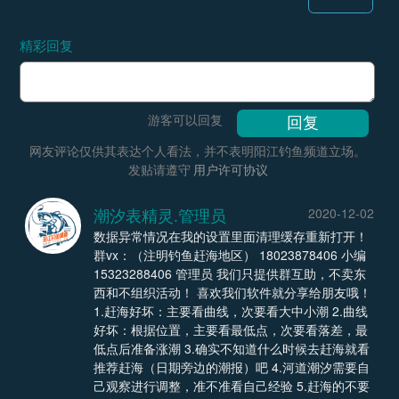
精彩回复
游客可以回复
网友评论仅供其表达个人看法，并不表明阳江钓鱼频道立场。
发贴请遵守
用户许可协议
潮汐表精灵.管理员
2020-12-02
数据异常情况在我的设置里面清理缓存重新打开！
群vx：（注明钓鱼赶海地区） 18023878406 小编
15323288406 管理员 我们只提供群互助，不卖东
西和不组织活动！ 喜欢我们软件就分享给朋友哦！
1.赶海好坏：主要看曲线，次要看大中小潮 2.曲线
好坏：根据位置，主要看最低点，次要看落差，最
低点后准备涨潮 3.确实不知道什么时候去赶海就看
推荐赶海（日期旁边的潮报）吧 4.河道潮汐需要自
己观察进行调整，准不准看自己经验 5.赶海的不要