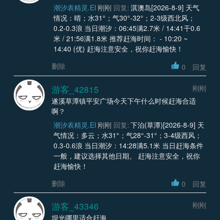
潮汐表精灵.EI
刚刚
回复:
淇澳岛[2026-8-9] 天气
情况：晴；水31°；气30°-32°；2-3级西北风；
0.2-0.3浪 当日潮汐：06:45满2.7米 / 14:41干0.6
米 / 21:56满1.8米 推荐赶海时间： - 10:20 ~
14:40 (优) 赶海注意安全，祝你赶海愉快！
删除
0
回复
游客_42815
刚刚
遂溪草潭镇平安广场今天下午什么时候赶海合适
啊？
潮汐表精灵.EI
刚刚
回复:
下泊(草潭)[2026-8-9] 天
气情况：多云；水31°；气28°-31°；3-4级西风；
0.3-0.6浪 当日潮汐：14:28满5.1米 当日赶海条件
一般，建议选择其他日期。 赶海注意安全，祝你
赶海愉快！
删除
0
回复
游客_43346
刚刚
坝光哪里适合赶海