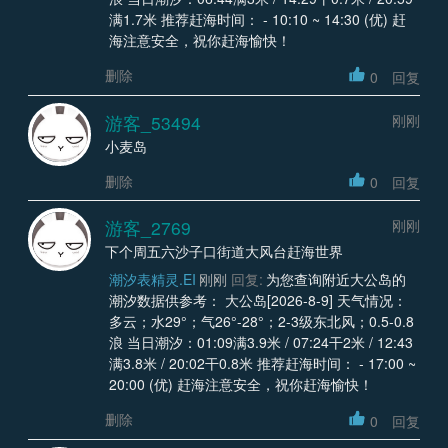
满1.7米 推荐赶海时间： - 10:10 ~ 14:30 (优) 赶
海注意安全，祝你赶海愉快！
删除
0
回复
游客_53494
刚刚
小麦岛
删除
0
回复
游客_2769
刚刚
下个周五六沙子口街道大风台赶海世界
潮汐表精灵.EI
刚刚
回复:
为您查询附近大公岛的
潮汐数据供参考： 大公岛[2026-8-9] 天气情况：
多云；水29°；气26°-28°；2-3级东北风；0.5-0.8
浪 当日潮汐：01:09满3.9米 / 07:24干2米 / 12:43
满3.8米 / 20:02干0.8米 推荐赶海时间： - 17:00 ~
20:00 (优) 赶海注意安全，祝你赶海愉快！
删除
0
回复