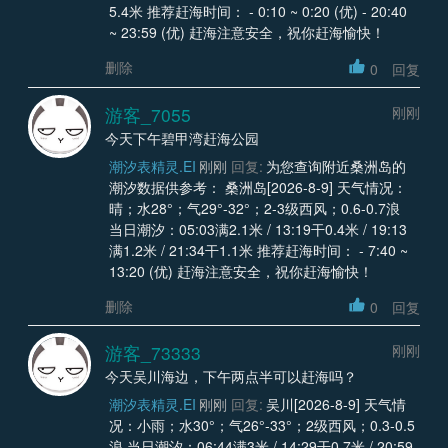
5.4米 推荐赶海时间： - 0:10 ~ 0:20 (优) - 20:40
~ 23:59 (优) 赶海注意安全，祝你赶海愉快！
删除
0
回复
游客_7055
刚刚
今天下午碧甲湾赶海公园
潮汐表精灵.EI
刚刚
回复:
为您查询附近桑洲岛的
潮汐数据供参考： 桑洲岛[2026-8-9] 天气情况：
晴；水28°；气29°-32°；2-3级西风；0.6-0.7浪
当日潮汐：05:03满2.1米 / 13:19干0.4米 / 19:13
满1.2米 / 21:34干1.1米 推荐赶海时间： - 7:40 ~
13:20 (优) 赶海注意安全，祝你赶海愉快！
删除
0
回复
游客_73333
刚刚
今天吴川海边，下午两点半可以赶海吗？
潮汐表精灵.EI
刚刚
回复:
吴川[2026-8-9] 天气情
况：小雨；水30°；气26°-33°；2级西风；0.3-0.5
浪 当日潮汐：06:44满3米 / 14:29干0.7米 / 20:59