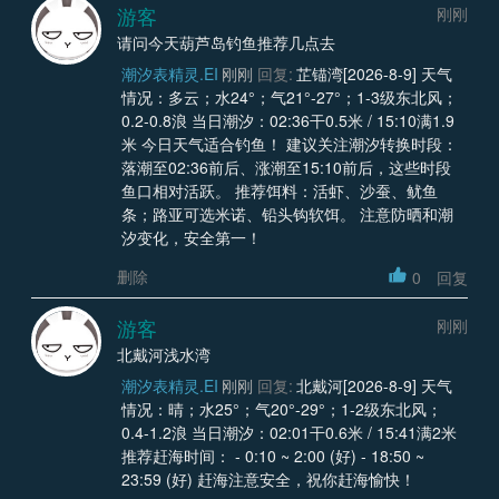
游客
刚刚
请问今天葫芦岛钓鱼推荐几点去
潮汐表精灵.EI
刚刚
回复:
芷锚湾[2026-8-9] 天气
情况：多云；水24°；气21°-27°；1-3级东北风；
0.2-0.8浪 当日潮汐：02:36干0.5米 / 15:10满1.9
米 今日天气适合钓鱼！ 建议关注潮汐转换时段：
落潮至02:36前后、涨潮至15:10前后，这些时段
鱼口相对活跃。 推荐饵料：活虾、沙蚕、鱿鱼
条；路亚可选米诺、铅头钩软饵。 注意防晒和潮
汐变化，安全第一！
删除
0
回复
游客
刚刚
北戴河浅水湾
潮汐表精灵.EI
刚刚
回复:
北戴河[2026-8-9] 天气
情况：晴；水25°；气20°-29°；1-2级东北风；
0.4-1.2浪 当日潮汐：02:01干0.6米 / 15:41满2米
推荐赶海时间： - 0:10 ~ 2:00 (好) - 18:50 ~
23:59 (好) 赶海注意安全，祝你赶海愉快！