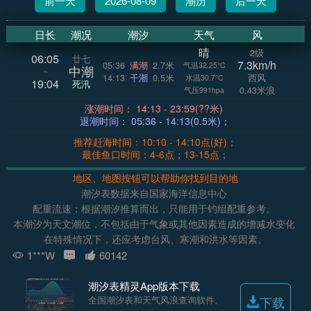
前一天
2026-08-09
潮历
后一天
日长
潮况
潮汐
天气
风
晴
2级
06:05
廿七
7.3km/h
05:36
满潮
2.7米
气温32.25°C
中潮
~
14:13
干潮
0.5米
西风
水温30.7°C
19:04
死汛
0.43米浪
气压991hpa
涨潮时间： 14:13 - 23:59(??米)
退潮时间： 05:36 - 14:13(0.5米)；
推荐赶海时间：10:10 - 14:10点(好)；
最佳鱼口时间：4-6点；13-15点；
地区、地图按钮可以帮助你找到目的地
潮汐表数据来自国家海洋信息中心
配重流速：根据潮汐推算而出，只能用于钓组配重参考。
本潮汐为天文潮位，不包括由于气象或其他因素造成的增减水变化
在特殊情况下，还应考虑台风、寒潮和洪水等因素。
1***W
60142
潮汐表精灵App版本下载
全国潮汐表和天气风浪查询软件。
下载