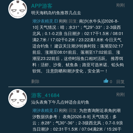
APP游客
刚刚
明天海鸥岛钓鱼推荐几点去
潮汐表精灵.EI
刚刚
回复:
南沙(水牛头)[2026-8-
10] 天气情况：晴；水31°；气29°-33°；2-3级西
北风；0.1-0.2浪 当日潮汐：02:17干1.5米 / 08:01
满2.7米 / 17:02干0.2米 / 23:22满1.8米 今日天气
适合钓鱼！ 建议关注潮汐转换时段：落潮至02:17
前后、涨潮至08:01前后、落潮至17:02前后、涨
潮至23:22前后，这些时段鱼口相对活跃。 推荐饵
料：活虾、沙蚕、鱿鱼条；路亚可选米诺、铅头钩
软饵。 注意防晒和潮汐变化，安全第一！
删除
0
回复
游客_41684
刚刚
汕头表角下午几点钟适合去钓鱼
潮汐表精灵.EI
刚刚
回复:
为您查询附近表角的潮
汐数据供参考： 表角[2026-8-9] 天气情况：多
云；水28°；气30°-36°；2-3级西北风；0.7-0.9浪
当日潮汐：02:31干1.5米 / 07:04满2米 / 15:26干