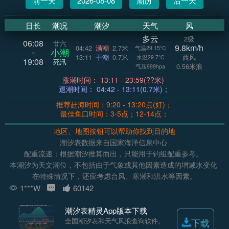
前一天
2026-08-08
潮历
后一天
日长
潮况
潮汐
天气
风
多云
2级
06:08
廿六
9.8km/h
04:42
满潮
2.7米
气温29.15°C
小潮
~
13:11
干潮
0.7米
西风
水温29.7°C
19:08
死汛
0.56米浪
气压999hpa
涨潮时间： 13:11 - 23:59(??米)
退潮时间： 04:42 - 13:11(0.7米)；
推荐赶海时间：9:20 - 13:20点(好)；
最佳鱼口时间：3-5点；12-14点；
地区、地图按钮可以帮助你找到目的地
潮汐表数据来自国家海洋信息中心
配重流速：根据潮汐推算而出，只能用于钓组配重参考。
本潮汐为天文潮位，不包括由于气象或其他因素造成的增减水变化
在特殊情况下，还应考虑台风、寒潮和洪水等因素。
1***W
60142
潮汐表精灵App版本下载
全国潮汐表和天气风浪查询软件。
下载