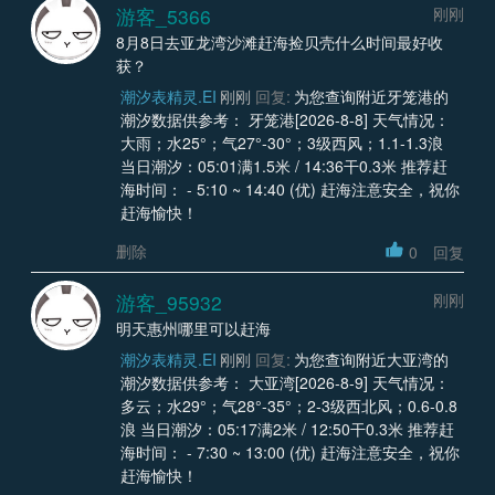
游客_5366
刚刚
8月8日去亚龙湾沙滩赶海捡贝壳什么时间最好收
获？
潮汐表精灵.EI
刚刚
回复:
为您查询附近牙笼港的
潮汐数据供参考： 牙笼港[2026-8-8] 天气情况：
大雨；水25°；气27°-30°；3级西风；1.1-1.3浪
当日潮汐：05:01满1.5米 / 14:36干0.3米 推荐赶
海时间： - 5:10 ~ 14:40 (优) 赶海注意安全，祝你
赶海愉快！
删除
0
回复
游客_95932
刚刚
明天惠州哪里可以赶海
潮汐表精灵.EI
刚刚
回复:
为您查询附近大亚湾的
潮汐数据供参考： 大亚湾[2026-8-9] 天气情况：
多云；水29°；气28°-35°；2-3级西北风；0.6-0.8
浪 当日潮汐：05:17满2米 / 12:50干0.3米 推荐赶
海时间： - 7:30 ~ 13:00 (优) 赶海注意安全，祝你
赶海愉快！