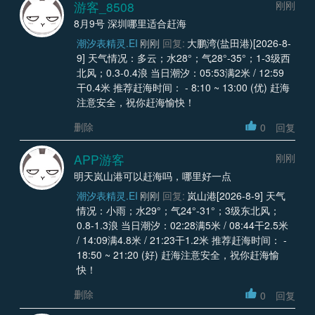
游客_8508
刚刚
8月9号 深圳哪里适合赶海
潮汐表精灵.EI
刚刚
回复:
大鹏湾(盐田港)[2026-8-
9] 天气情况：多云；水28°；气28°-35°；1-3级西
北风；0.3-0.4浪 当日潮汐：05:53满2米 / 12:59
干0.4米 推荐赶海时间： - 8:10 ~ 13:00 (优) 赶海
注意安全，祝你赶海愉快！
删除
0
回复
APP游客
刚刚
明天岚山港可以赶海吗，哪里好一点
潮汐表精灵.EI
刚刚
回复:
岚山港[2026-8-9] 天气
情况：小雨；水29°；气24°-31°；3级东北风；
0.8-1.3浪 当日潮汐：02:28满5米 / 08:44干2.5米
/ 14:09满4.8米 / 21:23干1.2米 推荐赶海时间： -
18:50 ~ 21:20 (好) 赶海注意安全，祝你赶海愉
快！
删除
0
回复