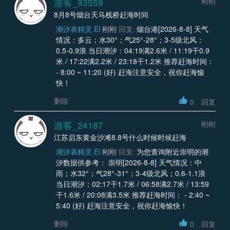
游客_93559
刚刚
8月8号烟台天马栈桥赶海时间
潮汐表精灵.EI
刚刚
回复:
烟台港[2026-8-8] 天气
情况：多云；水30°；气25°-28°；3-5级北风；
0.5-0.9浪 当日潮汐：04:19满2.6米 / 11:19干0.9
米 / 17:22满2.2米 / 23:18干1.2米 推荐赶海时间：
- 8:00 ~ 11:20 (好) 赶海注意安全，祝你赶海愉
快！
删除
0
回复
游客_24187
刚刚
江苏启东黄金沙滩8.8号什么时候时候赶海
潮汐表精灵.EI
刚刚
回复:
为您查询附近崇明的潮
汐数据供参考： 崇明[2026-8-8] 天气情况：中
雨；水32°；气28°-31°；3-4级北风；0.6-1.1浪
当日潮汐：02:17干1.7米 / 06:58满2.7米 / 13:59
干1.6米 / 20:08满3.5米 推荐赶海时间： - 2:40 ~
5:40 (好) 赶海注意安全，祝你赶海愉快！
删除
0
回复