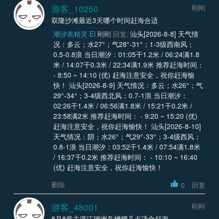
游客_10250
刚刚
双隆沙滩最近3天哪个时间赶海合适
潮汐表精灵.EI
刚刚
回复:
汕头[2026-8-8] 天气情
况：多云；水27°；气28°-31°；1-3级西南风；
0.5-0.8浪 当日潮汐：01:05干1.2米 / 06:24满1.8
米 / 14:07干0.3米 / 22:34满1.9米 推荐赶海时间：
- 8:50 ~ 14:10 (优) 赶海注意安全，祝你赶海愉
快！ 汕头[2026-8-9] 天气情况：多云；水26°；气
29°-34°；3-4级西北风；0.7-1浪 当日潮汐：
02:26干1.4米 / 06:56满1.8米 / 15:21干0.2米 /
23:58满2米 推荐赶海时间： - 9:20 ~ 15:20 (优)
赶海注意安全，祝你赶海愉快！ 汕头[2026-8-10]
天气情况：阴；水26°；气29°-33°；3-4级西风；
0.8-1浪 当日潮汐：03:52干1.4米 / 07:54满1.8米
/ 16:37干0.2米 推荐赶海时间： - 10:10 ~ 16:40
(优) 赶海注意安全，祝你赶海愉快！
删除
0
回复
游客_48001
刚刚
8月8号去湛江硇洲岛橧棚几点适合赶海