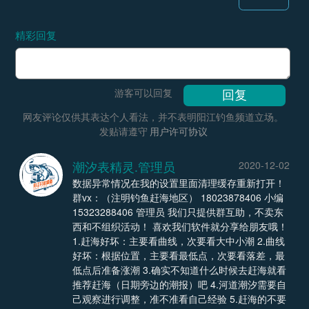
精彩回复
游客可以回复
网友评论仅供其表达个人看法，并不表明阳江钓鱼频道立场。
发贴请遵守
用户许可协议
潮汐表精灵.管理员
2020-12-02
数据异常情况在我的设置里面清理缓存重新打开！
群vx：（注明钓鱼赶海地区） 18023878406 小编
15323288406 管理员 我们只提供群互助，不卖东
西和不组织活动！ 喜欢我们软件就分享给朋友哦！
1.赶海好坏：主要看曲线，次要看大中小潮 2.曲线
好坏：根据位置，主要看最低点，次要看落差，最
低点后准备涨潮 3.确实不知道什么时候去赶海就看
推荐赶海（日期旁边的潮报）吧 4.河道潮汐需要自
己观察进行调整，准不准看自己经验 5.赶海的不要