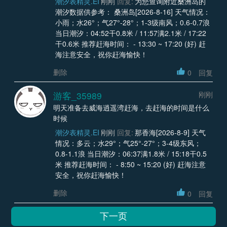
潮汐表精灵.EI
刚刚
回复:
为您查询附近桑洲岛的
潮汐数据供参考： 桑洲岛[2026-8-16] 天气情况：
小雨；水26°；气27°-28°；1-3级南风；0.6-0.7浪
当日潮汐：04:52干0.8米 / 11:57满2.1米 / 17:22
干0.6米 推荐赶海时间： - 13:30 ~ 17:20 (好) 赶
海注意安全，祝你赶海愉快！
删除
0
回复
游客_35989
刚刚
明天准备去威海逍遥湾赶海，去赶海的时间是什么
时候
潮汐表精灵.EI
刚刚
回复:
那香海[2026-8-9] 天气
情况：多云；水29°；气25°-27°；3-4级东风；
0.8-1.1浪 当日潮汐：06:37满1.8米 / 15:18干0.5
米 推荐赶海时间： - 8:50 ~ 15:20 (好) 赶海注意
安全，祝你赶海愉快！
删除
0
回复