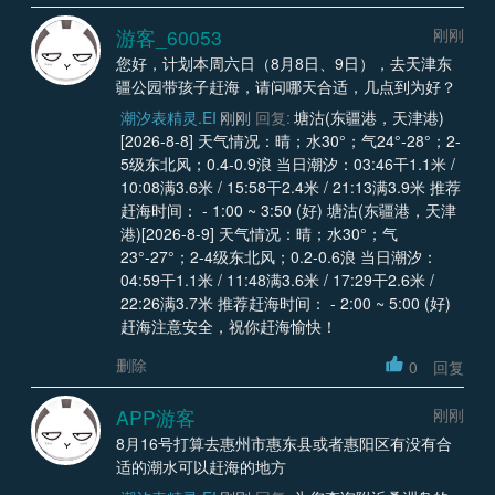
游客_60053
刚刚
您好，计划本周六日（8月8日、9日），去天津东
疆公园带孩子赶海，请问哪天合适，几点到为好？
潮汐表精灵.EI
刚刚
回复:
塘沽(东疆港，天津港)
[2026-8-8] 天气情况：晴；水30°；气24°-28°；2-
5级东北风；0.4-0.9浪 当日潮汐：03:46干1.1米 /
10:08满3.6米 / 15:58干2.4米 / 21:13满3.9米 推荐
赶海时间： - 1:00 ~ 3:50 (好) 塘沽(东疆港，天津
港)[2026-8-9] 天气情况：晴；水30°；气
23°-27°；2-4级东北风；0.2-0.6浪 当日潮汐：
04:59干1.1米 / 11:48满3.6米 / 17:29干2.6米 /
22:26满3.7米 推荐赶海时间： - 2:00 ~ 5:00 (好)
赶海注意安全，祝你赶海愉快！
删除
0
回复
APP游客
刚刚
8月16号打算去惠州市惠东县或者惠阳区有没有合
适的潮水可以赶海的地方