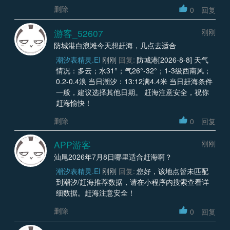
删除
0
回复
游客_52607
刚刚
防城港白浪滩今天想赶海，几点去适合
潮汐表精灵.EI
刚刚
回复:
防城港[2026-8-8] 天气
情况：多云；水31°；气26°-32°；1-3级西南风；
0.2-0.4浪 当日潮汐：13:12满4.4米 当日赶海条件
一般，建议选择其他日期。 赶海注意安全，祝你
赶海愉快！
删除
0
回复
APP游客
刚刚
汕尾2026年7月8日哪里适合赶海啊？
潮汐表精灵.EI
刚刚
回复:
您好，该地点暂未匹配
到潮汐/赶海推荐数据，请在小程序内搜索查看详
细数据。赶海注意安全！
删除
0
回复