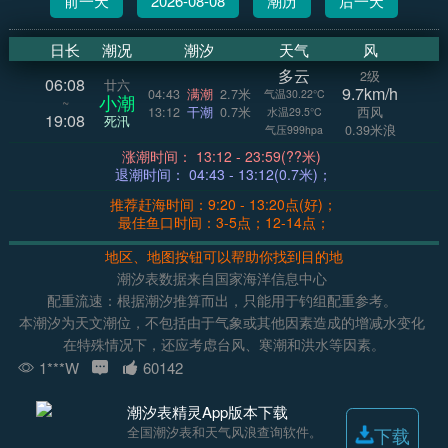
前一天
2026-08-08
潮历
后一天
日长
潮况
潮汐
天气
风
多云
2级
06:08
廿六
9.7km/h
04:43
满潮
2.7米
气温30.22°C
小潮
~
13:12
干潮
0.7米
西风
水温29.5°C
19:08
死汛
0.39米浪
气压999hpa
涨潮时间： 13:12 - 23:59(??米)
退潮时间： 04:43 - 13:12(0.7米)；
推荐赶海时间：9:20 - 13:20点(好)；
最佳鱼口时间：3-5点；12-14点；
地区、地图按钮可以帮助你找到目的地
潮汐表数据来自国家海洋信息中心
配重流速：根据潮汐推算而出，只能用于钓组配重参考。
本潮汐为天文潮位，不包括由于气象或其他因素造成的增减水变化
在特殊情况下，还应考虑台风、寒潮和洪水等因素。
1***W
60142
潮汐表精灵App版本下载
全国潮汐表和天气风浪查询软件。
下载