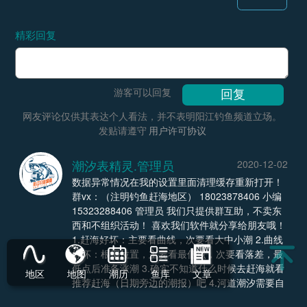
精彩回复
游客可以回复
网友评论仅供其表达个人看法，并不表明阳江钓鱼频道立场。
发贴请遵守
用户许可协议
潮汐表精灵.管理员
2020-12-02
数据异常情况在我的设置里面清理缓存重新打开！
群vx：（注明钓鱼赶海地区） 18023878406 小编
15323288406 管理员 我们只提供群互助，不卖东
西和不组织活动！ 喜欢我们软件就分享给朋友哦！
1.赶海好坏：主要看曲线，次要看大中小潮 2.曲线
好坏：根据位置，主要看最低点，次要看落差，最
低点后准备涨潮 3.确实不知道什么时候去赶海就看
地区
地图
潮历
鱼库
文章
推荐赶海（日期旁边的潮报）吧 4.河道潮汐需要自
己观察进行调整，准不准看自己经验 5.赶海的不要