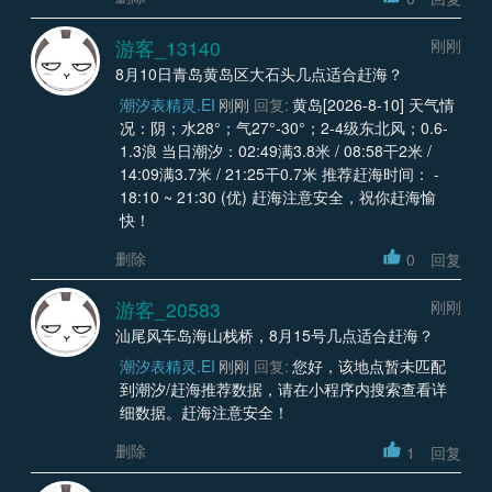
游客_13140
刚刚
8月10日青岛黄岛区大石头几点适合赶海？
潮汐表精灵.EI
刚刚
回复:
黄岛[2026-8-10] 天气情
况：阴；水28°；气27°-30°；2-4级东北风；0.6-
1.3浪 当日潮汐：02:49满3.8米 / 08:58干2米 /
14:09满3.7米 / 21:25干0.7米 推荐赶海时间： -
18:10 ~ 21:30 (优) 赶海注意安全，祝你赶海愉
快！
删除
0
回复
游客_20583
刚刚
汕尾风车岛海山栈桥，8月15号几点适合赶海？
潮汐表精灵.EI
刚刚
回复:
您好，该地点暂未匹配
到潮汐/赶海推荐数据，请在小程序内搜索查看详
细数据。赶海注意安全！
删除
1
回复