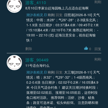
游客_4110
刚刚
8月10日李家台赶海园晚上几点适合赶海啊
潮汐表精灵.EI
刚刚
回复:
日照港[2026-8-10] 天气
情况：中雨；水28°；气26°-28°；2-3级东北风；
1-1.9浪 当日潮汐：03:37满4.6米 / 09:45干2.1米
/ 15:10满4.4米 / 22:10干0.7米 推荐赶海时间： -
19:00 ~ 22:10 (优) 赶海注意安全，祝你赶海愉
快！
删除
0
回复
游客_90449
刚刚
11号适合海钓么
潮汐表精灵.EI
刚刚
回复:
大三墩[2026-8-11] 天气
情况：晴；水32°；气29°-32°；1-4级西南风；
0.2-0.6浪 当日潮汐：02:02干0.2米 / 16:05满4.9
米 今日天气适合钓鱼！ 建议关注潮汐转换时段：
落潮至02:02前后、涨潮至16:05前后，这些时段
鱼口相对活跃。 推荐饵料：活虾、沙蚕、鱿鱼
条；路亚可选米诺、铅头钩软饵。 注意防晒和潮
汐变化，安全第一！