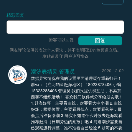
精彩回复
游客可以回复
网友评论仅供其表达个人看法，并不表明阳江钓鱼频道立场。
发贴请遵守
用户许可协议
潮汐表精灵.管理员
2020-12-02
数据异常情况在我的设置里面清理缓存重新打开！
群vx：（注明钓鱼赶海地区） 18023878406 小编
15323288406 管理员 我们只提供群互助，不卖东
西和不组织活动！ 喜欢我们软件就分享给朋友哦！
1.赶海好坏：主要看曲线，次要看大中小潮 2.曲线
好坏：根据位置，主要看最低点，次要看落差，最
低点后准备涨潮 3.确实不知道什么时候去赶海就看
推荐赶海（日期旁边的潮报）吧 4.河道潮汐需要自
己观察进行调整，准不准看自己经验 5.赶海的不要