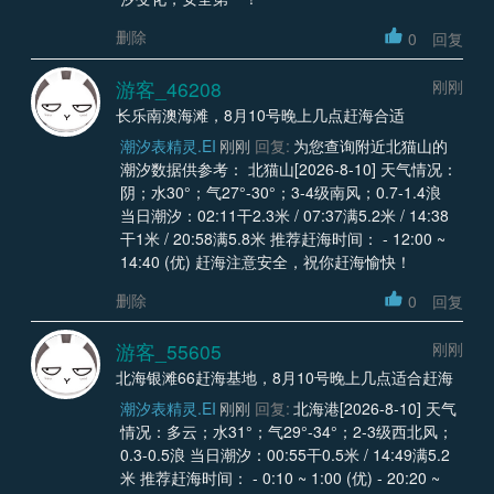
删除
0
回复
游客_46208
刚刚
长乐南澳海滩，8月10号晚上几点赶海合适
潮汐表精灵.EI
刚刚
回复:
为您查询附近北猫山的
潮汐数据供参考： 北猫山[2026-8-10] 天气情况：
阴；水30°；气27°-30°；3-4级南风；0.7-1.4浪
当日潮汐：02:11干2.3米 / 07:37满5.2米 / 14:38
干1米 / 20:58满5.8米 推荐赶海时间： - 12:00 ~
14:40 (优) 赶海注意安全，祝你赶海愉快！
删除
0
回复
游客_55605
刚刚
北海银滩66赶海基地，8月10号晚上几点适合赶海
潮汐表精灵.EI
刚刚
回复:
北海港[2026-8-10] 天气
情况：多云；水31°；气29°-34°；2-3级西北风；
0.3-0.5浪 当日潮汐：00:55干0.5米 / 14:49满5.2
米 推荐赶海时间： - 0:10 ~ 1:00 (优) - 20:20 ~