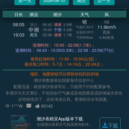
前一天
2026-08-10
潮历
后一天
日长
潮况
潮汐
天气
风
晴
3级
06:05
廿八
06:43
满潮
2.9米
11.9km/h
气温27.84°C
中潮
~
15:00
干潮
0.3米
西风
水温30.05°C
19:03
死汛
22:58
满潮
1.7米
0.84米浪
气压993hpa
涨潮时间： 15:00 - 22:58(1.7米)；
退潮时间： 06:43 - 15:00(0.3米)；22:58 - 23:59(??分)
推荐赶海时间：11:00 - 15:00点(优)；
最佳鱼口时间：5-7点；14-16点；22-24点；
地区、地图按钮可以帮助你找到目的地
潮汐表数据来自国家海洋信息中心
配重流速：根据潮汐推算而出，只能用于钓组配重参考。
本潮汐为天文潮位，不包括由于气象或其他因素造成的增减水变化
在特殊情况下，还应考虑台风、寒潮和洪水等因素。
1***W
60142
潮汐表精灵App版本下载
全国潮汐表和天气风浪查询软件。
下载