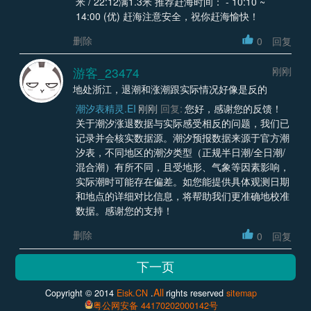
米 / 22:12满1.3米 推荐赶海时间： - 10:10 ~
14:00 (优) 赶海注意安全，祝你赶海愉快！
删除
0
回复
游客_23474
刚刚
地处浙江，退潮和涨潮跟实际情况好像是反的
潮汐表精灵.EI
刚刚
回复:
您好，感谢您的反馈！
关于潮汐涨退数据与实际感受相反的问题，我们已
记录并会核实数据源。潮汐预报数据来源于官方潮
汐表，不同地区的潮汐类型（正规半日潮/全日潮/
混合潮）有所不同，且受地形、气象等因素影响，
实际潮时可能存在偏差。如您能提供具体观测日期
和地点的详细对比信息，将帮助我们更准确地校准
数据。感谢您的支持！
删除
0
回复
All
Copyright © 2014
Eisk.CN
.
rights reserved
sitemap
粤公网安备 44170202000142号