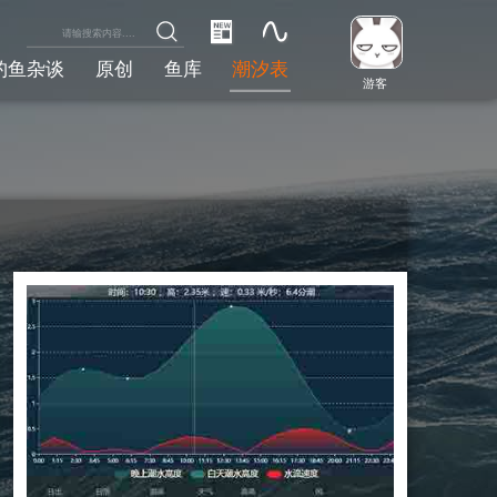
钓鱼杂谈
原创
鱼库
潮汐表
游客