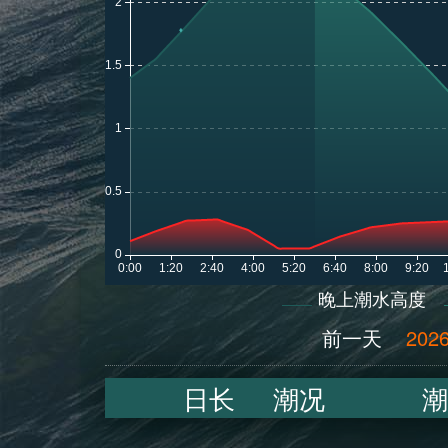
晚上潮水高度
前一天
2026
日长
潮况
潮