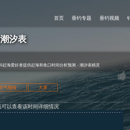
首页
垂钓专题
垂钓视频
8]潮汐表
赶海爱好者提供赶海和鱼口时间分析预测 - 潮汐表精灵
天天气预报
大屏
线可以查看该时间详细情况