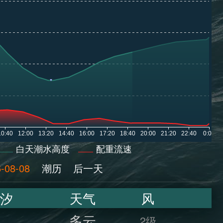
白天潮水高度
配重流速
-08-08
潮历
后一天
汐
天气
风
多云
2级