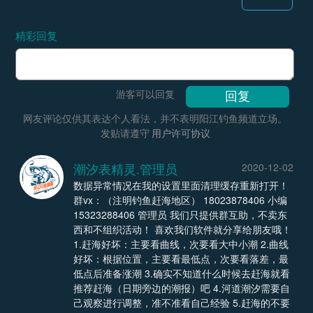
精彩回复
游客可以回复
网友评论仅供其表达个人看法，并不表明阳江钓鱼频道立场。
发贴请遵守
用户许可协议
潮汐表精灵.管理员
2020-12-02
数据异常情况在我的设置里面清理缓存重新打开！
群vx：（注明钓鱼赶海地区） 18023878406 小编
15323288406 管理员 我们只提供群互助，不卖东
西和不组织活动！ 喜欢我们软件就分享给朋友哦！
1.赶海好坏：主要看曲线，次要看大中小潮 2.曲线
好坏：根据位置，主要看最低点，次要看落差，最
低点后准备涨潮 3.确实不知道什么时候去赶海就看
推荐赶海（日期旁边的潮报）吧 4.河道潮汐需要自
己观察进行调整，准不准看自己经验 5.赶海的不要