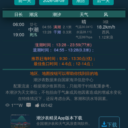
前一天
2026-08-09
潮历
后一天
日长
潮况
潮汐
天气
风
晴
3级
06:00
廿七
18.2km/h
04:55
满潮
2.1米
气温30.04°C
中潮
~
13:28
干潮
0.3米
西风
水温28.1°C
19:00
死汛
1.12米浪
气压997hpa
涨潮时间： 13:28 - 23:59(??米)
退潮时间： 04:55 - 13:28(0.3米)；
推荐赶海时间：9:30 - 13:30点(优)；
最佳鱼口时间：4-6点；12-14点；
地区、地图按钮可以帮助你找到目的地
潮汐表数据来自国家海洋信息中心
配重流速：根据潮汐推算而出，只能用于钓组配重参考。
本潮汐为天文潮位，不包括由于气象或其他因素造成的增减水变化
在特殊情况下，还应考虑台风、寒潮和洪水等因素。
1***W
60142
潮汐表精灵App版本下载
全国潮汐表和天气风浪查询软件。
下载