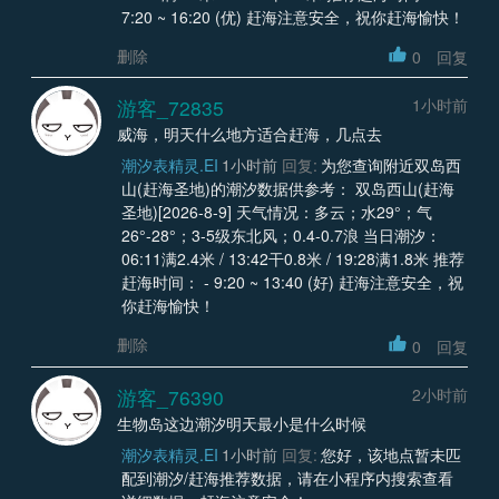
7:20 ~ 16:20 (优) 赶海注意安全，祝你赶海愉快！
删除
0
回复
游客_72835
1小时前
威海，明天什么地方适合赶海，几点去
潮汐表精灵.EI
1小时前
回复:
为您查询附近双岛西
山(赶海圣地)的潮汐数据供参考： 双岛西山(赶海
圣地)[2026-8-9] 天气情况：多云；水29°；气
26°-28°；3-5级东北风；0.4-0.7浪 当日潮汐：
06:11满2.4米 / 13:42干0.8米 / 19:28满1.8米 推荐
赶海时间： - 9:20 ~ 13:40 (好) 赶海注意安全，祝
你赶海愉快！
删除
0
回复
游客_76390
2小时前
生物岛这边潮汐明天最小是什么时候
潮汐表精灵.EI
1小时前
回复:
您好，该地点暂未匹
配到潮汐/赶海推荐数据，请在小程序内搜索查看