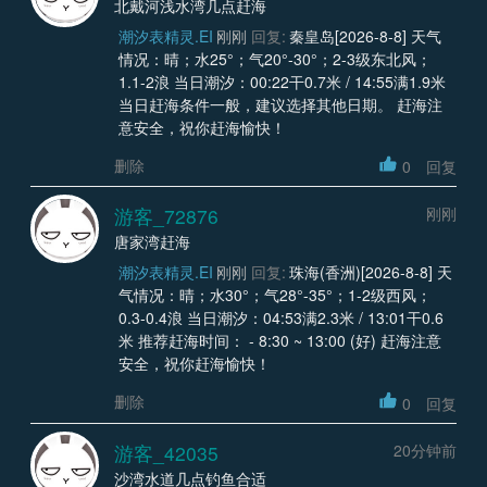
北戴河浅水湾几点赶海
潮汐表精灵.EI
刚刚
回复:
秦皇岛[2026-8-8] 天气
情况：晴；水25°；气20°-30°；2-3级东北风；
1.1-2浪 当日潮汐：00:22干0.7米 / 14:55满1.9米
当日赶海条件一般，建议选择其他日期。 赶海注
意安全，祝你赶海愉快！
删除
0
回复
游客_72876
刚刚
唐家湾赶海
潮汐表精灵.EI
刚刚
回复:
珠海(香洲)[2026-8-8] 天
气情况：晴；水30°；气28°-35°；1-2级西风；
0.3-0.4浪 当日潮汐：04:53满2.3米 / 13:01干0.6
米 推荐赶海时间： - 8:30 ~ 13:00 (好) 赶海注意
安全，祝你赶海愉快！
删除
0
回复
游客_42035
20分钟前
沙湾水道几点钓鱼合适