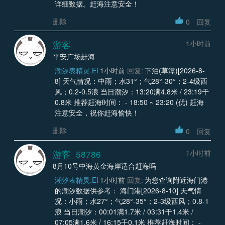
详细数据。赶海注意安全！
删除
0
回复
游客
1小时前
平安广场赶海
潮汐表精灵.EI
1小时前
回复:
下泊(草潭)[2026-8-
8] 天气情况：中雨；水31°；气28°-30°；2-4级西
风；0.2-0.5浪 当日潮汐：13:20满4.8米 / 23:19干
0.8米 推荐赶海时间： - 18:50 ~ 23:20 (优) 赶海
注意安全，祝你赶海愉快！
删除
0
回复
游客_58786
1小时前
8月10号中海黄金海岸适合赶海吗
潮汐表精灵.EI
1小时前
回复:
为您查询附近海门港
的潮汐数据供参考： 海门港[2026-8-10] 天气情
况：小雨；水27°；气28°-35°；2-3级西风；0.8-1
浪 当日潮汐：00:01满1.7米 / 03:31干1.4米 /
07:05满1.6米 / 16:15干0.1米 推荐赶海时间： -