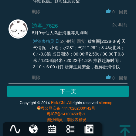
详细数据。赶海注意安全！
删除
0
回复
游客_7626
2小时前
8月9号仙人岛赶海推荐几点啊
潮汐表精灵.EI
2小时前
回复:
鲅鱼圈[2026-8-9] 天
气情况：小雨；水28°；气21°-29°；3-4级北风；
0.1-0.6浪 当日潮汐：00:00满2.5米 / 06:00干0.8
米 / 12:56满4米 / 20:22干1.3米 推荐赶海时间： -
3:10 ~ 6:00 (好) 赶海注意安全，祝你赶海愉快！
删除
0
回复
All
Copyright © 2014
Eisk.CN
.
rights reserved
sitemap
粤公网安备 44170202000142号
粤ICP备14100453号-1
潮汐精灵
潮汐表精灵