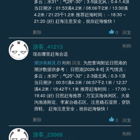
多云；水31°；气28°-30°；3-5级北风；0.4-1.4浪
当日潮汐：01:53满4.2米 / 08:06干2米 / 13:30满
4.2米 / 21:23干1.2米 推荐赶海时间： - 18:30 ~
21:20 (好) 赶海注意安全，祝你赶海愉快！
删除
0
回复
游客_41213
刚刚
现在哪里赶海合适
潮汐表精灵.EI
刚刚
回复:
为您查询附近日照港的
潮汐数据供参考： 日照港[2026-8-8] 天气情况：
多云；水30°；气25°-32°；2-3级北风；0.3-1浪
当日潮汐：00:51满4.3米 / 06:57干2.1米 / 12:37
满4.2米 / 19:42干1.1米 推荐赶海时间： - 17:00 ~
19:40 (好) 日照赶海推荐：万宝滨海休闲区、大泉
沟渔港附近、李家台礁石区。注意礁石湿滑，穿防
滑鞋。 赶海注意安全，祝你赶海愉快！
删除
0
回复
游客_23066
刚刚