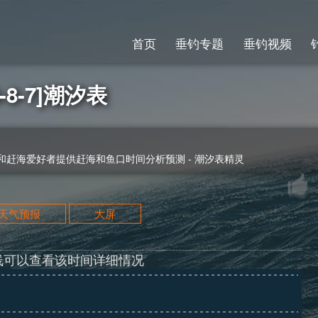
首页
垂钓专题
垂钓视频
8-7]潮汐表
赶海爱好者提供赶海和鱼口时间分析预测 - 潮汐表精灵
天天气预报
大屏
线可以查看该时间详细情况