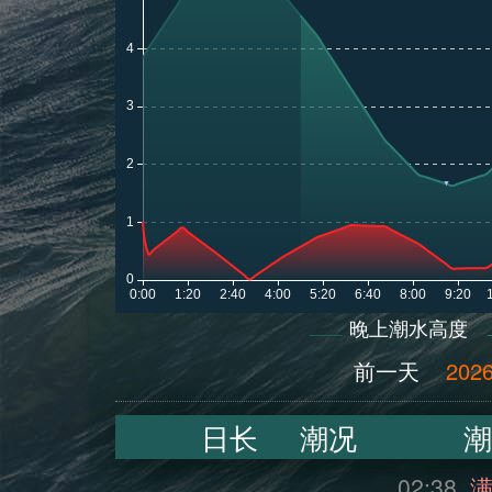
晚上潮水高度
前一天
2026
日长
潮况
潮
02:38