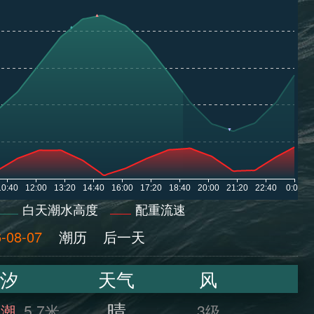
白天潮水高度
配重流速
-08-07
潮历
后一天
汐
天气
风
晴
满潮
5.7米
3级