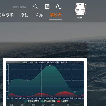
钓鱼杂谈
原创
鱼库
潮汐表
游客