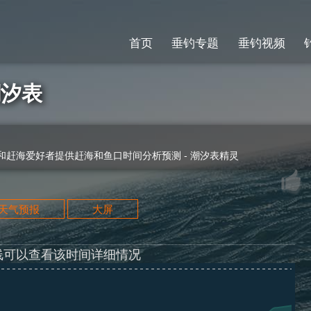
首页
垂钓专题
垂钓视频
潮汐表
赶海爱好者提供赶海和鱼口时间分析预测 - 潮汐表精灵
天天气预报
大屏
线可以查看该时间详细情况