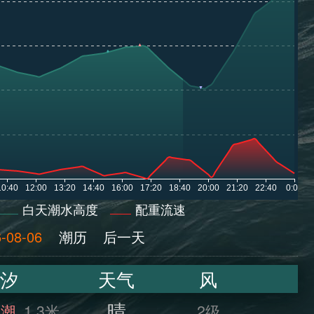
白天潮水高度
配重流速
-08-06
潮历
后一天
汐
天气
风
晴
满潮
1.3米
2级