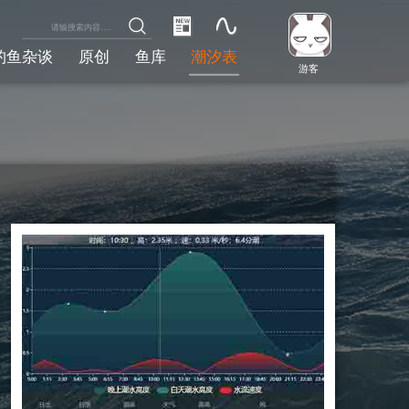
钓鱼杂谈
原创
鱼库
潮汐表
游客