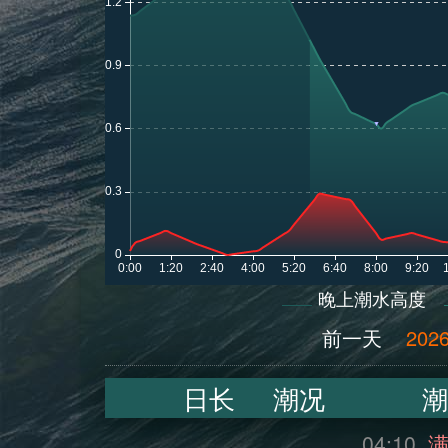
晚上潮水高度
前一天
2026
日长
潮况
潮
04:10